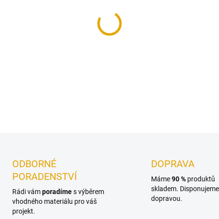
MŮŽEME DORUČIT DO:
11.8.2
−
+
Terasová prkna z exotického
DETAILNÍ INFORMACE
ODBORNÉ
DOPRAVA
PORADENSTVÍ
Máme
90 %
produktů
skladem. Disponujeme 
Rádi vám
poradíme
s výběrem
dopravou.
vhodného materiálu pro váš
projekt.