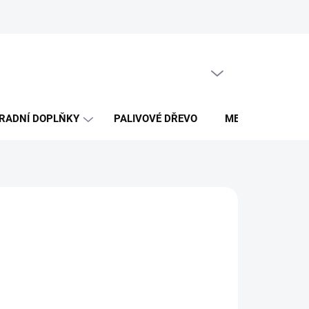
Obchodní podmínky
PRÁZDNÝ KOŠÍK
NÁKUPNÍ
KOŠÍK
RADNÍ DOPLŇKY
PALIVOVÉ DŘEVO
MERCH DŘEVO 