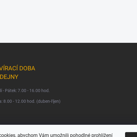
VÍRACÍ DOBA
DEJNY
í - Pátek: 7.00 - 16.00 hod.
: 8.00 - 12.00 hod. (duben-říjen)
ookies, abychom Vám umožnili pohodlné prohlížení