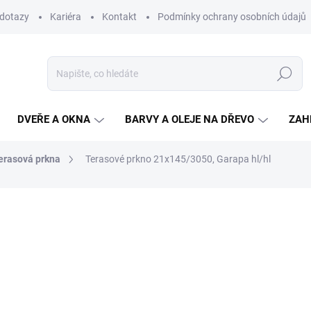
 dotazy
Kariéra
Kontakt
Podmínky ochrany osobních údajů
Hledat
DVEŘE A OKNA
BARVY A OLEJE NA DŘEVO
ZAH
erasová prkna
Terasové prkno 21x145/3050, Garapa hl/hl
ní
1 875,50 Kč
/ m2
1 550 Kč bez DPH
Měrná
SKLADEM
(95,97 M2)
cena: