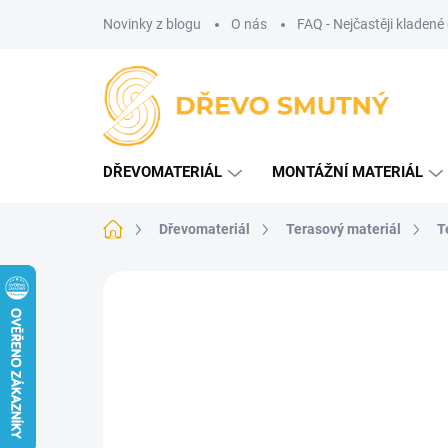
Přejít
Novinky z blogu
O nás
FAQ - Nejčastěji kladené
na
obsah
DŘEVOMATERIÁL
MONTÁŽNÍ MATERIÁL
Domů
Dřevomateriál
Terasový materiál
T
Neohodnoceno
Podrobnosti hodnoce
TIP