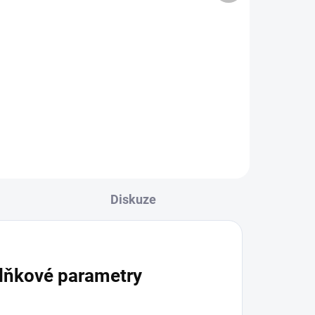
4,10 Kč bez DPH
Do košíku
Distanční podložky pro dřevěné
terasy.
Diskuze
lňkové parametry