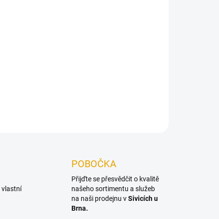
026
Přidat do košíku
 dřeva Garapa
ZEPTAT SE
POBOČKA
Přijďte se přesvědčit o kvalitě
vlastní
našeho sortimentu a služeb
na naši prodejnu v
Sivicích u
Brna.