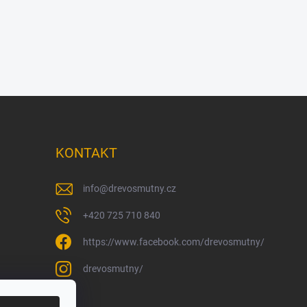
KONTAKT
info
@
drevosmutny.cz
+420 725 710 840
https://www.facebook.com/drevosmutny/
drevosmutny/