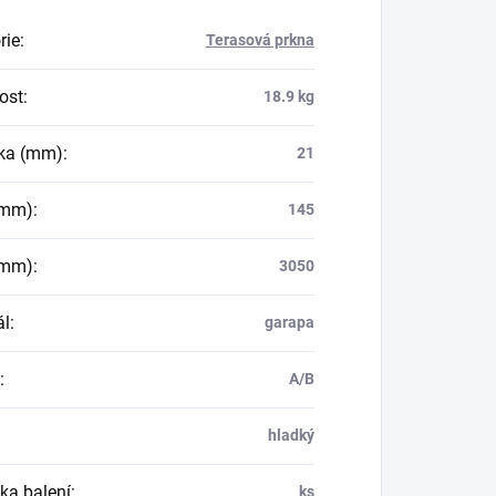
rie
:
Terasová prkna
ost
:
18.9 kg
ka (mm)
:
21
(mm)
:
145
(mm)
:
3050
ál
:
garapa
:
A/B
hladký
ka balení
:
ks