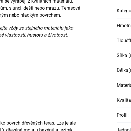
á se vyrábějí z kvalitních materiálů,
vům, slunci, dešti nebo mrazu. Terasová
Katego
vaným nebo hladkým povrchem.
Hmotn
ejte vždy ze stejného materiálu jako
é vlastnosti, hustotu a životnost.
Tloušť
Šířka 
Délka
Materi
Kvalita
Profil
:
ako povrch dřevěných teras. Lze je ale
Jednot
otů, dřevěná mola u bazénů a jezírek