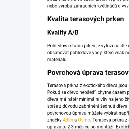
nebo výrobu zahradních květináčů a vy
Kvalita terasových prken
Kvality A/B
Pohledová strana prken je vytřízena dle
obsahovat pohledové vady, které však n
materiálu.
Povrchová úprava terasov
Terasová prkna z exotického dřeva jsou
Pokud se dřevo neošetří, chytne časem p
dřeva má nátěr minimální vliv na jeho živ
spíše z důvodu zabránění šednutí dřeva 
povrchovou úpravu můžete vybírat napří
značky
Adler
a
Osmo
. Terasová prkna z
upravujte 2-3 měsíce po montáži. Exotick