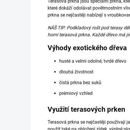
Terasová prkna jsou speciální prkna, kter
které dokáží odolávat povětrnostním vli
prkna se nejčastěji nabízejí s vroubko
NÁŠ TIP: Podkladový rošt pod terasy děl
horní terasová prkna. Každé dřevo má jin
Výhody exotického dřeva
husté a velmi odolné, tvrdé dřevo
dlouhá životnost
čistá prkna bez suků
prémiový vzhled
Využití terasových prken
Terasová prkna se nejčastěji používají j
použít také na obložení zídek, výplně pl