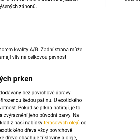
výšených záhonů.
 norem kvality A/B. Zadní strana může
emají vliv na celkovou pevnost
ých prken
 dodávány bez povrchové úpravy.
řirozenou šedou patinu. U exotického
otnost. Pokud se prkna natírají, je to
a zvýraznění jeho původní barvy.
Na
klad z naší nabídky
terasových olejů
od
 exotického dřeva vždy povrchově
é dřevo obsahuje třísloviny a oleje,