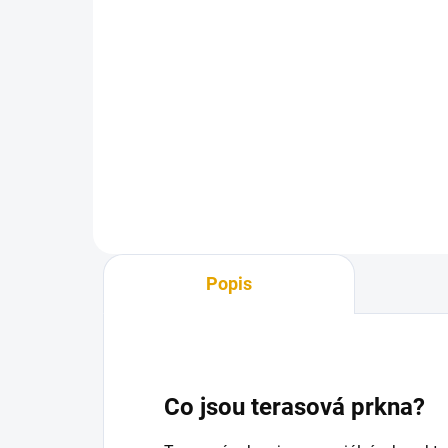
145 Kč bez DPH
1 8
Do košíku
Konstrukční hranol z exotického
Tera
dřeva, ideální na vytvoření
dře
podkladového roštu teras.
náb
Používá při stavebních aplikacích,
zejména pro venkovní konstrukce
jako jsou terasy,...
Popis
Co jsou terasová prkna?