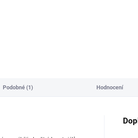
93 Kč bez DPH
4 Kč bez DPH
Do košíku
Do košíku
sový olej pro ochranu
Vruty určené pro kotvení
věných teras a zahradního
terasových prken a fasádních
ytku
profilů
Podobné (1)
Hodnocení
Dop