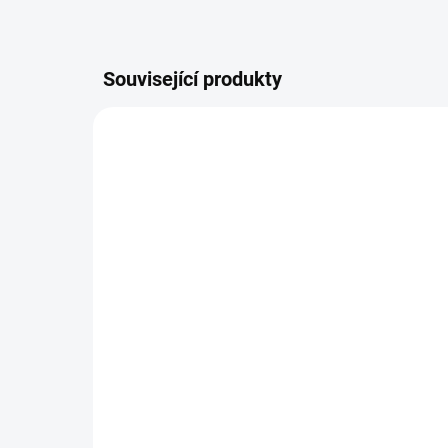
Související produkty
TERHRAEX0012
SKLADEM
(98,21 BM)
Hranol 42x70/4270,
OS
exotika
Gar
175,50 Kč
2 