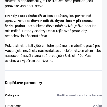
materiál a případné suky, mírné kroucení nebo praskání jsou
přirozené vlastnosti dřeva.
Hranoly z exotického dřeva
jsou dodávány bez povrchové
úpravy. Pokud se
dřevo neošetří, chytne časem přirozenou
šedou patinu
. U exotického dřeva nátěr ovlivňuje životnost jen
minimálně. Hranoly se obvykle natírají hlavně proto, aby
nedocházelo k šednutí dřeva.
Pokud si nejste jisti výběrem toho správného materiálu právě pro
Váš projekt, neváhejte nás kontaktovat telefonicky, emailem nebo
nás osobně navštivte na naší prodejně v Sivicích. Rádi Vás
uvidíme a s výběrem pomůžeme.
Doplňkové parametry
Kategorie
:
Podkladové hranoly na terasu
Hmotnost
:
2.5 kg