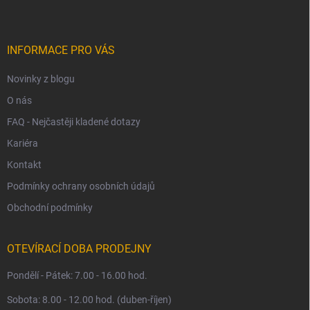
p
a
t
í
INFORMACE PRO VÁS
Novinky z blogu
O nás
FAQ - Nejčastěji kladené dotazy
Kariéra
Kontakt
Podmínky ochrany osobních údajů
Obchodní podmínky
OTEVÍRACÍ DOBA PRODEJNY
Pondělí - Pátek: 7.00 - 16.00 hod.
Sobota: 8.00 - 12.00 hod. (duben-říjen)