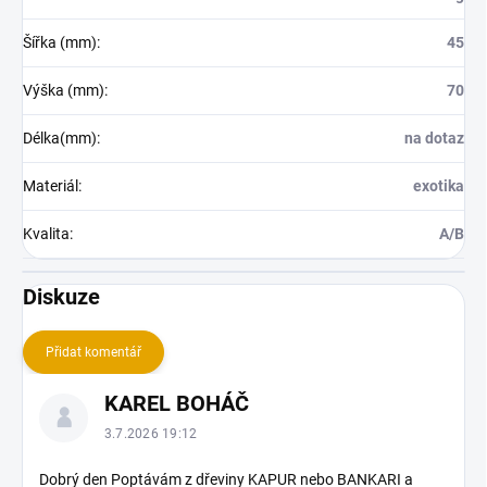
Šířka (mm)
:
45
Výška (mm)
:
70
Délka(mm)
:
na dotaz
Materiál
:
exotika
Kvalita
:
A/B
Diskuze
Přidat komentář
V
KAREL BOHÁČ
ý
p
3.7.2026 19:12
i
s
Dobrý den Poptávám z dřeviny KAPUR nebo BANKARI a