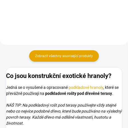
Terasová prkna z exotického
Terasová prkna z exotického
dřeva Garapa
dřeva Garapa
Zobrazit všechny související produkty
Co jsou konstrukční exotické hranoly?
Jedná se o vysušené a opracované
podkladové hranoly
, které se
převážně používají na
podkladové rošty pod dřevěné terasy
.
NÁŠ TIP: Na podkladový rošt pod terasy používejte vždy stejné
nebo co nejvíce podobné dřevo, které bude používáno na výsledný
povrch terasy. Každé dřevo má odlišné vlastnosti, hustotu a
životnost.