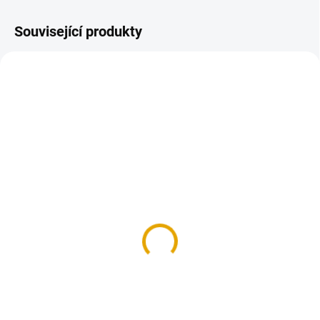
Související produkty
TIP
TIP
SKLADEM
NENÍ SKLADEM
(95,97 M2)
Terasové prkno
Terasové prkno
21x145/4270, Garapa
21x145/3050, Garapa
hl/hl
hl/hl
1 875,50 Kč
1 875,50 Kč
1 550 Kč bez DPH
1 550 Kč bez DPH
Detail
Do košíku