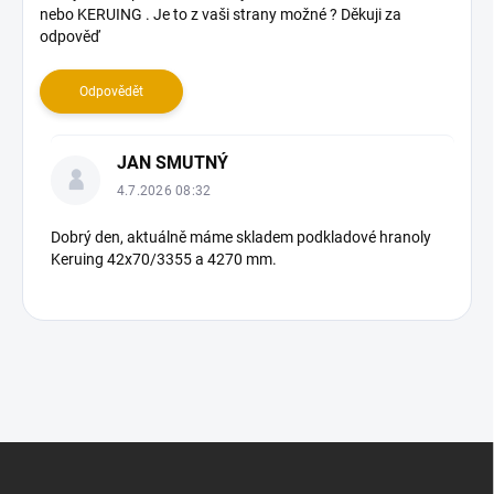
nebo KERUING . Je to z vaši strany možné ? Děkuji za
d
odpověď
i
s
k
Odpovědět
u
z
JAN SMUTNÝ
í
4.7.2026 08:32
Dobrý den, aktuálně máme skladem podkladové hranoly
Keruing 42x70/3355 a 4270 mm.
Z
á