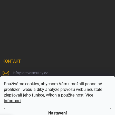
KONTAKT
info
@
drevosmutny.cz
+420 725 710 840
Používáme cookies, abychom Vám umožnili pohodlné
prohlížení webu a díky analýze provozu webu neustále
https://www.facebook.com/drevosmutny/
zlepšovali jeho funkce, výkon a použitelnost.
Více
informací
drevosmutny/
Nastavení