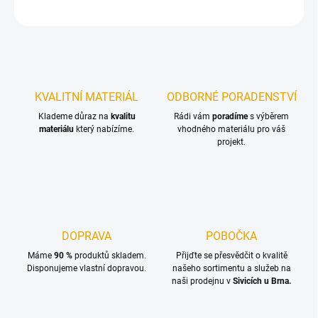
ZEPTAT SE
KVALITNÍ MATERIÁL
ODBORNÉ PORADENSTVÍ
Klademe důraz na
kvalitu
Rádi vám
poradíme
s výběrem
materiálu
který nabízíme.
vhodného materiálu pro váš
projekt.
DOPRAVA
POBOČKA
Máme
90 %
produktů skladem.
Přijďte se přesvědčit o kvalitě
Disponujeme vlastní dopravou.
našeho sortimentu a služeb na
naši prodejnu v
Sivicích u Brna.