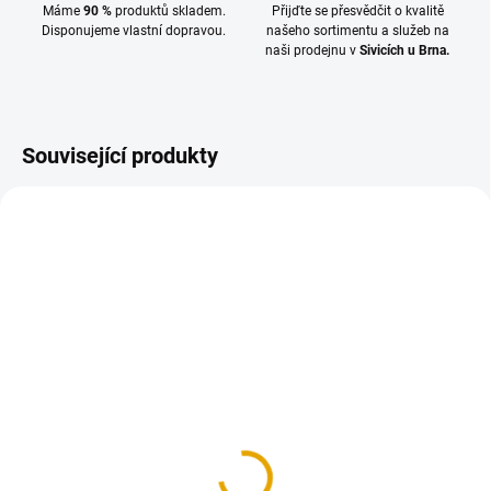
Máme
90 %
produktů skladem.
Přijďte se přesvědčit o kvalitě
Disponujeme vlastní dopravou.
našeho sortimentu a služeb na
naši prodejnu v
Sivicích u Brna.
Související produkty
TIP
SKLADEM
SKLADEM
(>100 M2)
(>100 M2)
Terasové prkno
Terasové prkno
27x142/3000, Sibiř.
27x142/4000, Sibiř.
modřín JE/HR
modřín JE/HR