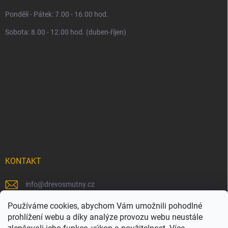
Pondělí - Pátek: 7.00 - 16.00 hod.
Sobota: 8.00 - 12.00 hod. (duben-říjen)
KONTAKT
info
@
drevosmutny.cz
+420 725 710 840
Používáme cookies, abychom Vám umožnili pohodlné
prohlížení webu a díky analýze provozu webu neustále
https://www.facebook.com/drevosmutny/