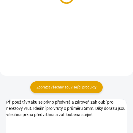
1 076,90 Kč
1 076,90 Kč
890 Kč bez DPH
890 Kč bez DPH
Do košíku
Do košíku
Terasová prkna ze Sibiřského
Terasová prkna ze Sibiřského
modřínu
modřínu
Zobrazit všechny související produkty
Při použití vrtáku se prkno předvrtá a zároveň zahloubí pro
nerezový vrut. Ideální pro vruty o průměru 5mm. Díky dorazu jsou
všechna prkna předvrtána a zahloubena stejně.