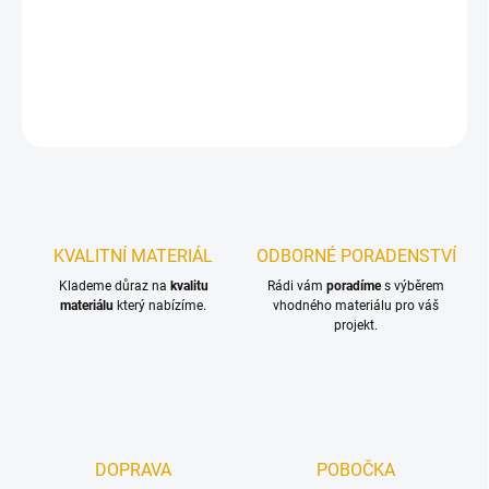
Vrták určený pro předvrtání terasových prken nebo fasádních
profilů
DETAILNÍ INFORMACE
ZEPTAT SE
KVALITNÍ MATERIÁL
ODBORNÉ PORADENSTVÍ
Klademe důraz na
kvalitu
Rádi vám
poradíme
s výběrem
materiálu
který nabízíme.
vhodného materiálu pro váš
projekt.
DOPRAVA
POBOČKA