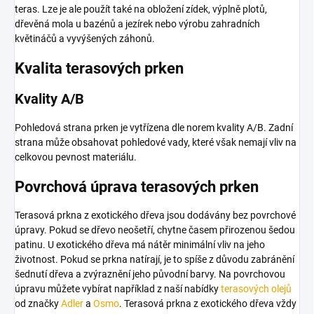
teras. Lze je ale použít také na obložení zídek, výplně plotů,
dřevěná mola u bazénů a jezírek nebo výrobu zahradních
květináčů a vyvýšených záhonů.
Kvalita terasových prken
Kvality A/B
Pohledová strana prken je vytřízena dle norem kvality A/B. Zadní
strana může obsahovat pohledové vady, které však nemají vliv na
celkovou pevnost materiálu.
Povrchová úprava terasových prken
Terasová prkna z exotického dřeva jsou dodávány bez povrchové
úpravy. Pokud se dřevo neošetří, chytne časem přirozenou šedou
patinu. U exotického dřeva má nátěr minimální vliv na jeho
životnost. Pokud se prkna natírají, je to spíše z důvodu zabránění
šednutí dřeva a zvýraznění jeho původní barvy.
Na povrchovou
úpravu můžete vybírat například z naší nabídky
terasových olejů
od značky
Adler
a
Osmo
. Terasová prkna z exotického dřeva vždy