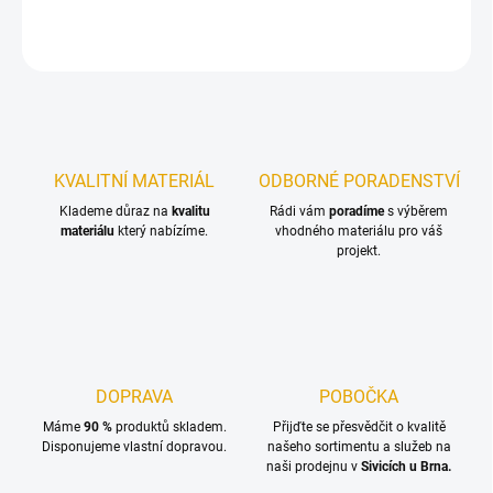
ZEPTAT SE
KVALITNÍ MATERIÁL
ODBORNÉ PORADENSTVÍ
Klademe důraz na
kvalitu
Rádi vám
poradíme
s výběrem
materiálu
který nabízíme.
vhodného materiálu pro váš
projekt.
DOPRAVA
POBOČKA
Máme
90 %
produktů skladem.
Přijďte se přesvědčit o kvalitě
Disponujeme vlastní dopravou.
našeho sortimentu a služeb na
naši prodejnu v
Sivicích u Brna.