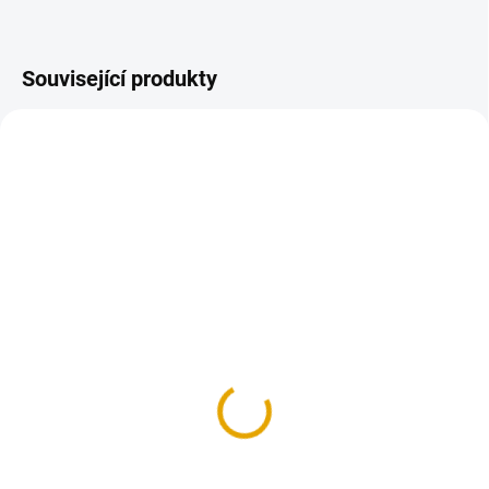
Související produkty
2,5L + 0,5L ZDARMA
SKLADEM
NENÍ SKLADEM
(98,21 BM)
OSMO terasový olej
Hranol 42x70/4270,
006,Bangkirai 2,5l + 20%
exotika
ZDARMA
175,50 Kč
2 290,50 Kč
145 Kč bez DPH
1 893 Kč bez DPH
Do košíku
Detail