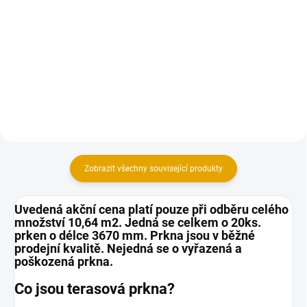
Konstrukční hranol z exotického
Terasový olej pro ochranu
dřeva, ideální na vytvoření
dřevěných teras a zahradního
podkladového roštu teras.
nábytku
Používá při stavebních
aplikacích, zejména pro venkovní
konstrukce jako jsou terasy,...
Zobrazit všechny související produkty
Uvedená akční cena platí pouze při odběru celého
množství 10,64 m2. Jedná se celkem o 20ks.
prken o délce 3670 mm. Prkna jsou v běžné
prodejní kvalitě. Nejedná se o vyřazená a
poškozená prkna.
Co jsou terasová prkna?