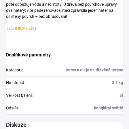
poté odpuzuje vodu a nečistoty. U dřeva bez povrchové úpravy
dva nátěry; v případě renovace stačí zpravidla jeden nátěr na
očištěný povrch – bez obrušování!
TECHNICKÝ LIST
Doplňkové parametry
Kategorie
:
Barvy a oleje na dřevěné terasy
Hmotnost
:
3.1 kg
Velikost balení
:
3l
Odstín
:
bangkirai světlý
Diskuze