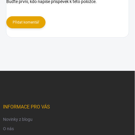
Buďte první, kdo napíše příspěvek k této položce.
Přidat komentář
Z
á
p
a
t
í
INFORMACE PRO VÁS
Novinky z blogu
O nás