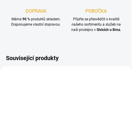
DOPRAVA
POBOČKA
Máme
90 %
produktů skladem.
Přijďte se přesvědčit o kvalitě
Disponujeme vlastní dopravou.
našeho sortimentu a služeb na
naši prodejnu v
Sivicích u Brna.
Související produkty
NA OBJEDNÁNÍ DO 10 DNŮ
NA OBJEDNÁNÍ DO 10 DNŮ
Terasová prkna 25x145,
Terasová prkna 25x145,