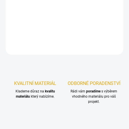
MŮŽEME
DORUČIT DO:
17.8.2026
Terasový olej pro ochranu dřevěných teras a zahradního nábytku
DETAILNÍ INFORMACE
ZEPTAT SE
KVALITNÍ MATERIÁL
ODBORNÉ PORADENSTVÍ
Klademe důraz na
kvalitu
Rádi vám
poradíme
s výběrem
materiálu
který nabízíme.
vhodného materiálu pro váš
projekt.