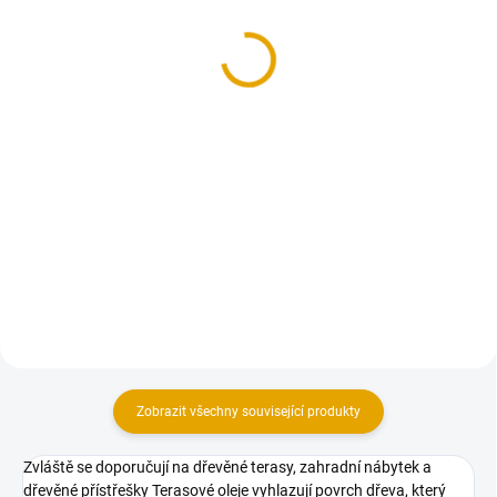
Bukit, hrubá/jemná, P+D
Bangkirai, jemná/hrubá
1 802,90 Kč
1 996,50 Kč
1 490 Kč bez DPH
1 650 Kč bez DPH
Detail
Detail
Terasová prkna z exotického
Terasová prkna z exotického
dřeva Bukit Tento materiál je na
dřeva Bangkirai Tento materiál je
objednávku a v případě zájmu
na objednávku a v případě zájmu
nás neváhejte kontaktovat.
nás neváhejte kontaktovat.
Zobrazit všechny související produkty
Zvláště se doporučují na dřevěné terasy, zahradní nábytek a
dřevěné přístřešky Terasové oleje vyhlazují povrch dřeva, který