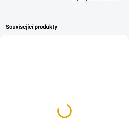
Související produkty
SKLADEM
SKLADEM
(>100 KS)
(>100 KS)
Podložka M8 pro
Matice M8 FeZn
dřevěné konstrukce
1 Kč
1,50 Kč
0,80 Kč bez DPH
1,20 Kč bez DPH
Do košíku
Do košíku