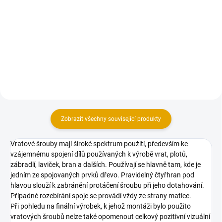
Matice šestihranné
Kruhová podložka pro dřevěné
konstrukce s pevností 4.8.
Zobrazit všechny související produkty
Vratové šrouby mají široké spektrum použití, především ke
vzájemnému spojení dílů používaných k výrobě vrat, plotů,
zábradlí, laviček, bran a dalších. Používají se hlavně tam, kde je
jedním ze spojovaných prvků dřevo. Pravidelný čtyřhran pod
hlavou slouží k zabránění protáčení šroubu při jeho dotahování.
Případné rozebírání spoje se provádí vždy ze strany matice.
Při pohledu na finální výrobek, k jehož montáži bylo použito
vratových šroubů nelze také opomenout celkový pozitivní vizuální