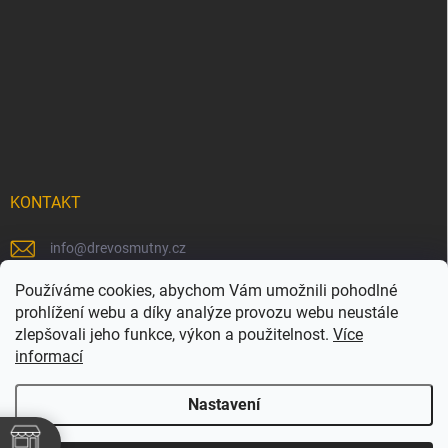
KONTAKT
info
@
drevosmutny.cz
+420 725 710 840
Používáme cookies, abychom Vám umožnili pohodlné
prohlížení webu a díky analýze provozu webu neustále
https://www.facebook.com/drevosmutny/
zlepšovali jeho funkce, výkon a použitelnost.
Více
informací
drevosmutny/
Nastavení