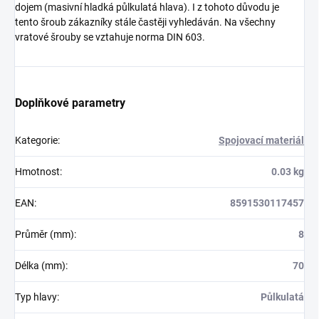
dojem (masivní hladká půlkulatá hlava). I z tohoto důvodu je
tento šroub zákazníky stále častěji vyhledáván. Na všechny
vratové šrouby se vztahuje norma DIN 603.
Doplňkové parametry
Kategorie
:
Spojovací materiál
Hmotnost
:
0.03 kg
EAN
:
8591530117457
Průměr (mm)
:
8
Délka (mm)
:
70
Typ hlavy
:
Půlkulatá