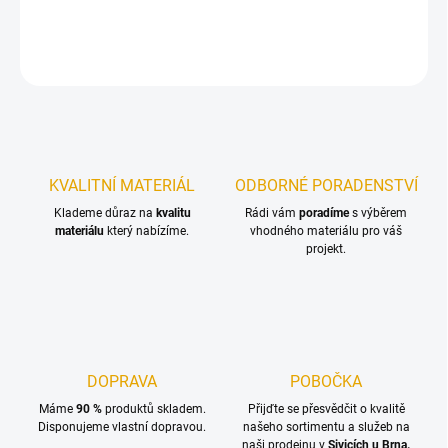
DETAILNÍ INFORMACE
ZEPTAT SE
KVALITNÍ MATERIÁL
ODBORNÉ PORADENSTVÍ
Klademe důraz na
kvalitu
Rádi vám
poradíme
s výběrem
materiálu
který nabízíme.
vhodného materiálu pro váš
projekt.
DOPRAVA
POBOČKA
Máme
90 %
produktů skladem.
Přijďte se přesvědčit o kvalitě
Disponujeme vlastní dopravou.
našeho sortimentu a služeb na
naši prodejnu v
Sivicích u Brna.