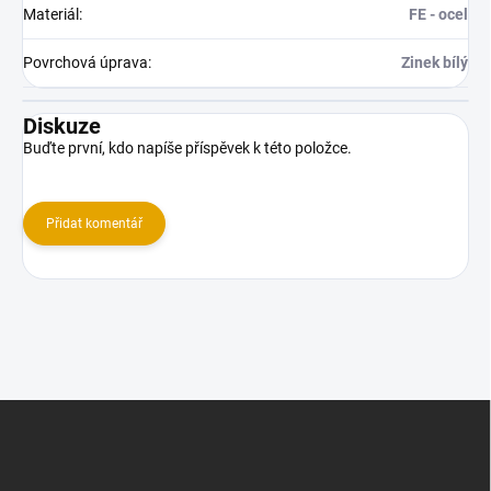
Materiál
:
FE - ocel
Povrchová úprava
:
Zinek bílý
Diskuze
Buďte první, kdo napíše příspěvek k této položce.
Přidat komentář
Z
á
p
a