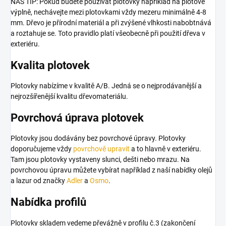
NÁŠ TIP: Pokud budete používat plotovky například na plotové
výplně, nechávejte mezi plotovkami vždy mezeru minimálně 4-8
mm. Dřevo je přírodní materiál a při zvýšené vlhkosti nabobtnává
a roztahuje se. Toto pravidlo platí všeobecně při použití dřeva v
exteriéru.
Kvalita plotovek
Plotovky nabízíme v kvalitě A/B.
Jedná se o nejprodávanější a
nejrozšířenější kvalitu dřevomateriálu.
Povrchová úprava plotovek
Plotovky jsou dodávány bez povrchové úpravy. Plotovky
doporučujeme vždy
povrchově upravit
a to hlavně v exteriéru.
Tam jsou plotovky vystaveny slunci, dešti nebo mrazu. Na
povrchovou úpravu můžete vybírat například z naší nabídky olejů
a lazur od značky
Adler
a
Osmo
.
Nabídka profilů
Plotovky skladem vedeme převážně v profilu č.3 (zakončení