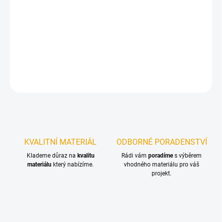
−
+
Přidat do košíku
Dřevěné plotovky vyrobené ze smrkového dřeva.
DETAILNÍ INFORMACE
ZEPTAT SE
KVALITNÍ MATERIÁL
ODBORNÉ PORADENSTVÍ
Klademe důraz na
kvalitu
Rádi vám
poradíme
s výběrem
materiálu
který nabízíme.
vhodného materiálu pro váš
projekt.