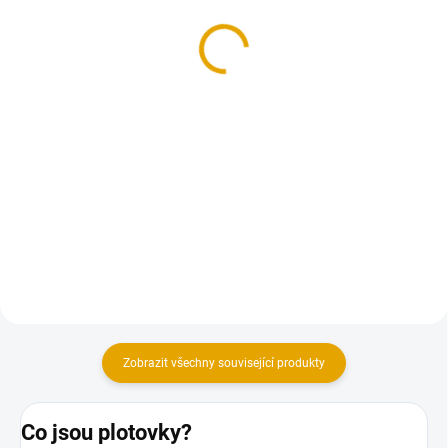
smrk
FE, zinek žlutý, 500
ks/bal.
42,40 Kč
302,50 Kč
35 Kč bez DPH
250 Kč bez DPH
Do košíku
Do košíku
Hoblované KVH hranoly ze
smrkového dřeva
Konstrukční vruty jsou vhodné
pro všechny druhy dřevěných
konstrukcí.
Zobrazit všechny související produkty
Co jsou plotovky?