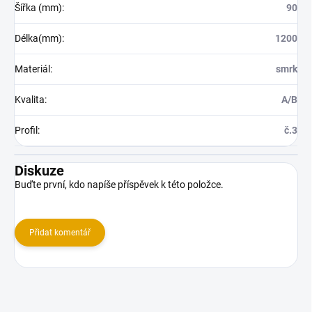
Šířka (mm)
:
90
Délka(mm)
:
1200
Materiál
:
smrk
Kvalita
:
A/B
Profil
:
č.3
Diskuze
Buďte první, kdo napíše příspěvek k této položce.
Přidat komentář