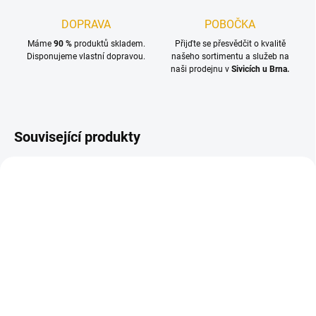
DOPRAVA
POBOČKA
Máme
90 %
produktů skladem.
Přijďte se přesvědčit o kvalitě
Disponujeme vlastní dopravou.
našeho sortimentu a služeb na
naši prodejnu v
Sivicích u Brna.
Související produkty
SKLADEM
SKLADEM
(>100 BM)
(23 BAL.)
KVH hranol 40x60/3000,
Vrut konstrukční 4x50,