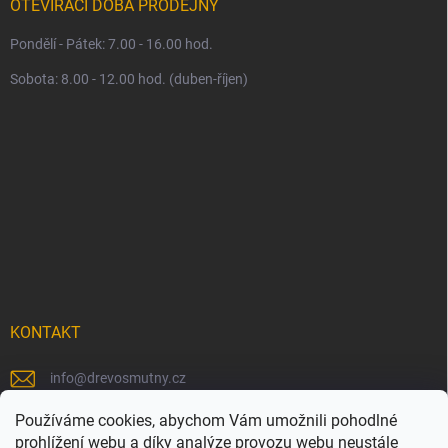
OTEVÍRACÍ DOBA PRODEJNY
Pondělí - Pátek: 7.00 - 16.00 hod.
Sobota: 8.00 - 12.00 hod. (duben-říjen)
KONTAKT
info
@
drevosmutny.cz
+420 725 710 840
Používáme cookies, abychom Vám umožnili pohodlné
prohlížení webu a díky analýze provozu webu neustále