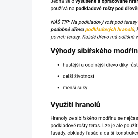
Jedná se o
vysušené a opracované hran
používá na
podkladové rošty pod dřevě
NÁŠ TIP: Na podkladový rošt pod terasy 
podobné dřevo
podkladových hranolů
,
povrch terasy. Každé dřevo má odlišné vl
Výhody sibiřského modří
hustější a odolnější dřevo díky rů
delší životnost
menší suky
Využití hranolů
Hranoly ze sibiřského modřínu se nejčast
podkladové rošty teras. Lze je ale použít
fasády, obklady fasád a další konstrukc