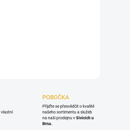
026
Přidat do košíku
0 ze sibiřského modřínu, ideální na vytvoření
ZEPTAT SE
POBOČKA
Přijďte se přesvědčit o kvalitě
vlastní
našeho sortimentu a služeb
na naši prodejnu v
Sivicích u
Brna.