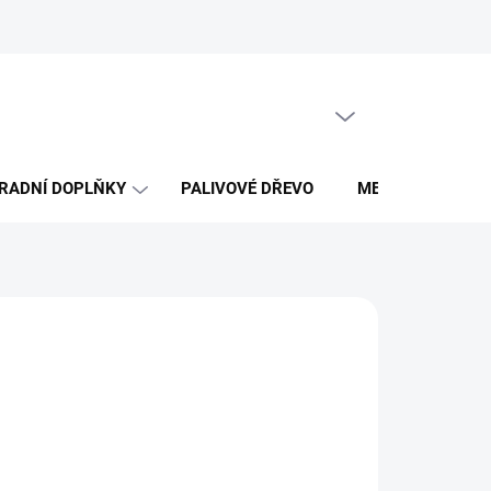
Obchodní podmínky
PRÁZDNÝ KOŠÍK
NÁKUPNÍ
KOŠÍK
RADNÍ DOPLŇKY
PALIVOVÉ DŘEVO
MERCH DŘEVO 