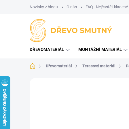
Přejít
Novinky z blogu
O nás
FAQ - Nejčastěji kladené
na
obsah
DŘEVOMATERIÁL
MONTÁŽNÍ MATERIÁL
Domů
Dřevomateriál
Terasový materiál
P
1 hodnocení
Podrobnosti hodnocení
TIP