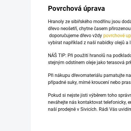
Povrchová úprava
Hranoly ze sibiřského modřínu jsou dod
dřevo neošetří, chytne časem přirozenou
doporučujeme dřevo vždy
povrchové up
vybírat například z naší nabídky olejů a
NÁŠ TIP: Při použití hranolů na podklado
stejným odstínem oleje jako terasová pr
Při nákupu dřevomateriálu pamatujte na t
případné suky, mírné kroucení nebo pras
Pokud si nejste jisti výběrem toho správ
neváhejte nás kontaktovat telefonicky,
naší prodejně v Sivicích. Rádi Vás uvi