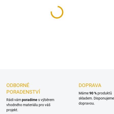
MŮŽEME DORUČIT DO:
11.8.2
−
+
Konstrukční hranol 45x70/400
podkladového roštu teras.
DETAILNÍ INFORMACE
ODBORNÉ
DOPRAVA
PORADENSTVÍ
Máme
90 %
produktů
skladem. Disponujeme 
Rádi vám
poradíme
s výběrem
dopravou.
vhodného materiálu pro váš
projekt.