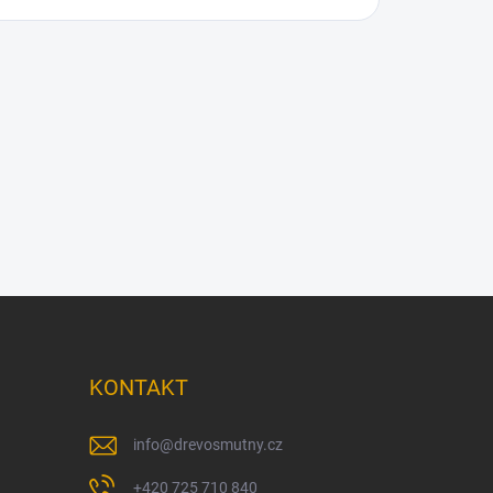
KONTAKT
info
@
drevosmutny.cz
+420 725 710 840