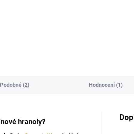
2,50 Kč bez DPH
 Kč bez DPH
Do košíku
Do košíku
Vruty určené pro kotvení
terasových prken a fasádních
asová prkna ze Sibiřského
profilů
řínu
Podobné (2)
Hodnocení (1)
Dop
ínové hranoly?