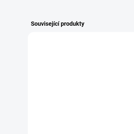
Související produkty
TIP
TIP
TERPRK027
SKLADEM
(>100 M2)
Terasové prkno
Te
27x142/4000, Sibiř.
27
modřín JE/HR
Sib
1 076,90 Kč
1 