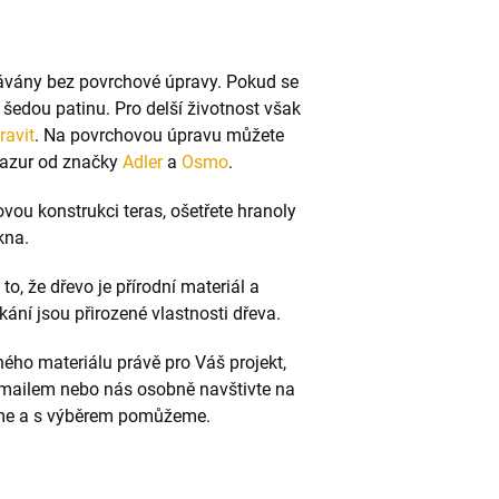
ávány bez povrchové úpravy. Pokud se
 šedou patinu. Pro delší životnost však
ravit
. Na povrchovou úpravu můžete
 lazur od značky
Adler
a
Osmo
.
vou konstrukci teras, ošetřete hranoly
kna.
o, že dřevo je přírodní materiál a
kání jsou přirozené vlastnosti dřeva.
ného materiálu právě pro Váš projekt,
 emailem nebo nás osobně navštivte na
díme a s výběrem pomůžeme.