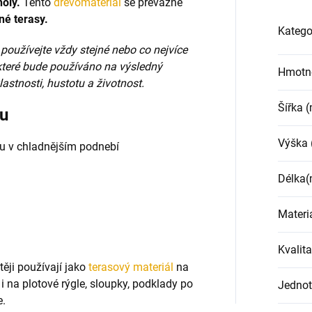
oly.
Tento
dřevomateriál
se převážně
né terasy.
Katego
používejte vždy stejné nebo co nejvíce
 které bude používáno na výsledný
Hmotn
astnosti, hustotu a životnost.
Šířka 
nu
Výška
stu v chladnějším podnebí
Délka
Materi
Kvalita
ěji používají jako
terasový materiál
na
 i na plotové rýgle, sloupky, podklady po
Jednot
e.