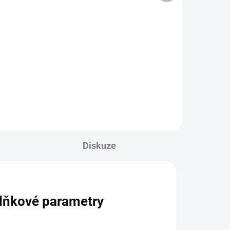
890 Kč bez DPH
Do košíku
Terasová prkna ze Sibiřského
modřínu
Diskuze
lňkové parametry