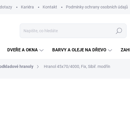
 dotazy
Kariéra
Kontakt
Podmínky ochrany osobních údajů
Hledat
DVEŘE A OKNA
BARVY A OLEJE NA DŘEVO
ZAH
odkladové hranoly
Hranol 45x70/4000, Fix, Sibiř. modřín
127,10 Kč
/ bm
105 Kč bez DPH
Měrná
SKLADEM
(>100 BM)
cena: