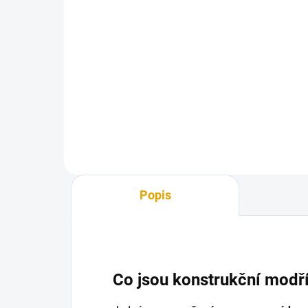
890 Kč bez DPH
890
Do košíku
Terasová prkna ze Sibiřského
Ter
modřínu
mod
Popis
Co jsou konstrukční modř