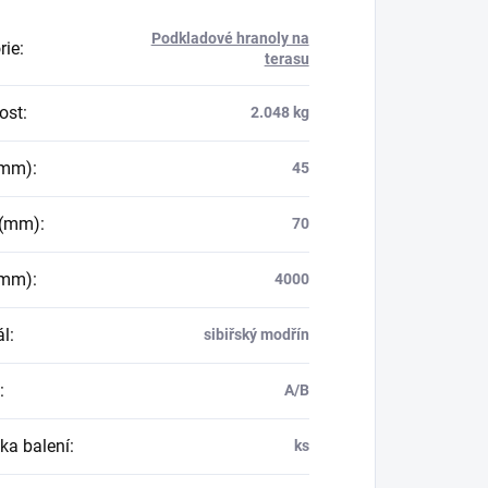
Podkladové hranoly na
rie
:
terasu
ost
:
2.048 kg
(mm)
:
45
 (mm)
:
70
(mm)
:
4000
ál
:
sibiřský modřín
:
A/B
ka balení
:
ks