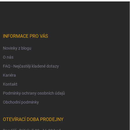
Z
á
p
a
t
í
INFORMACE PRO VÁS
Novinky z blogu
O nás
FAQ - Nejčastěji kladené dotazy
Kariéra
Kontakt
Podmínky ochrany osobních údajů
Obchodní podmínky
OTEVÍRACÍ DOBA PRODEJNY