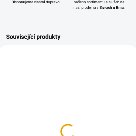
Disponujeme vlastní dopravou.
našeho sortimentu a služeb na
naši prodejnu v
Sivicích u Brna.
Související produkty
NENÍ SKLADEM
NENÍ SKLADEM
Překližka hladká
Překližka protiskluzová
18x1250x2500, Hevea E-
18x1250x2500, Hevea
FORM
1 851,30 Kč
1 851,30 Kč
1 530 Kč bez DPH