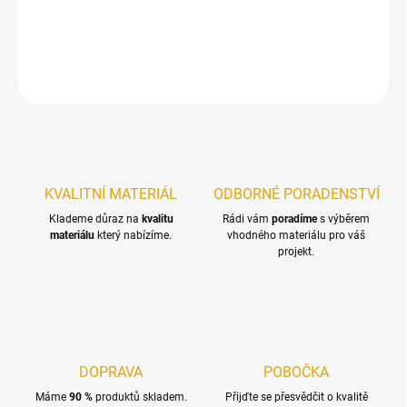
Hladká překližka pro šalování a bednění.
DETAILNÍ INFORMACE
ZEPTAT SE
KVALITNÍ MATERIÁL
ODBORNÉ PORADENSTVÍ
Klademe důraz na
kvalitu
Rádi vám
poradíme
s výběrem
materiálu
který nabízíme.
vhodného materiálu pro váš
projekt.
DOPRAVA
POBOČKA
Máme
90 %
produktů skladem.
Přijďte se přesvědčit o kvalitě