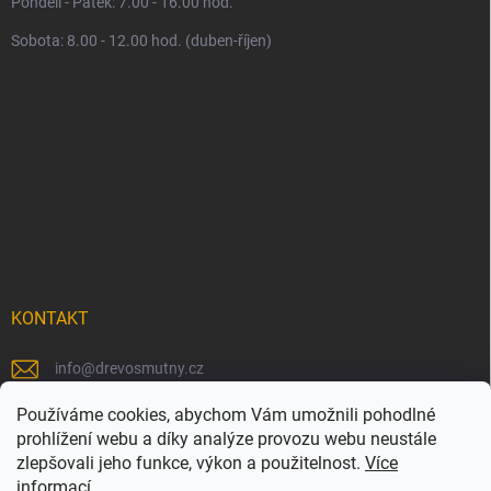
Pondělí - Pátek: 7.00 - 16.00 hod.
Sobota: 8.00 - 12.00 hod. (duben-říjen)
KONTAKT
info
@
drevosmutny.cz
+420 725 710 840
Používáme cookies, abychom Vám umožnili pohodlné
prohlížení webu a díky analýze provozu webu neustále
https://www.facebook.com/drevosmutny/
zlepšovali jeho funkce, výkon a použitelnost.
Více
informací