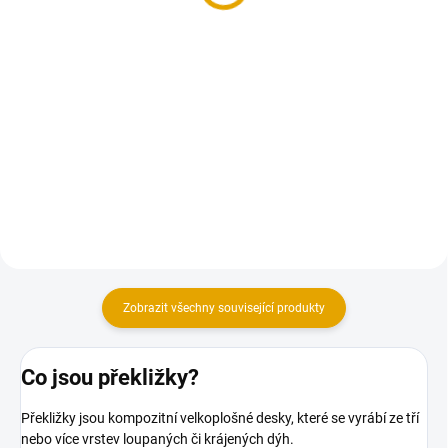
1 530 Kč bez DPH
Do košíku
Do košíku
Překližka s protiskluzovým
povrchem má dobrou odolnost
Hladká překližka pro šalování a
proti opotřebení.
bednění.
Zobrazit všechny související produkty
Co jsou překližky?
Překližky
jsou kompozitní velkoplošné desky, které se vyrábí ze tří
nebo více vrstev loupaných či krájených dýh.