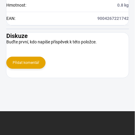
Hmotnost
:
0.8 kg
EAN
:
9004267221742
Diskuze
Buďte první, kdo napíše příspěvek k této položce.
Přidat komentář
Z
á
p
a