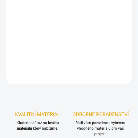
DORUČIT DO:
10.8.2026
−
+
Přidat do košíku
Matná olejová lazura s kompletní ochranou 3 v 1 na dřevo v
exteriéru
DETAILNÍ INFORMACE
ZEPTAT SE
KVALITNÍ MATERIÁL
ODBORNÉ PORADENSTVÍ
Klademe důraz na
kvalitu
Rádi vám
poradíme
s výběrem
materiálu
který nabízíme.
vhodného materiálu pro váš
projekt.