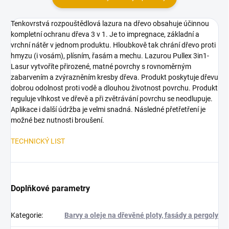
Tenkovrstvá rozpouštědlová lazura na dřevo obsahuje účinnou
kompletní ochranu dřeva 3 v 1. Je to impregnace, základní a
vrchní nátěr v jednom produktu. Hloubkově tak chrání dřevo proti
hmyzu (i vosám), plísním, řasám a mechu. Lazurou Pullex 3in1-
Lasur vytvoříte přirozené, matné povrchy s rovnoměrným
zabarvením a zvýrazněním kresby dřeva. Produkt poskytuje dřevu
dobrou odolnost proti vodě a dlouhou životnost povrchu. Produkt
reguluje vlhkost ve dřevě a při zvětrávání povrchu se neodlupuje.
Aplikace i další údržba je velmi snadná. Následné přetřetření je
možné bez nutnosti broušení.
TECHNICKÝ LIST
Doplňkové parametry
Kategorie
:
Barvy a oleje na dřevěné ploty, fasády a pergoly