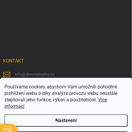
KONTAKT
info
@
drevosmutny.cz
+420 725 710 840
Používáme cookies, abychom Vám umožnili pohodlné
prohlížení webu a díky analýze provozu webu neustále
https://www.facebook.com/drevosmutny/
zlepšovali jeho funkce, výkon a použitelnost.
Více
informací
drevosmutny/
Nastavení