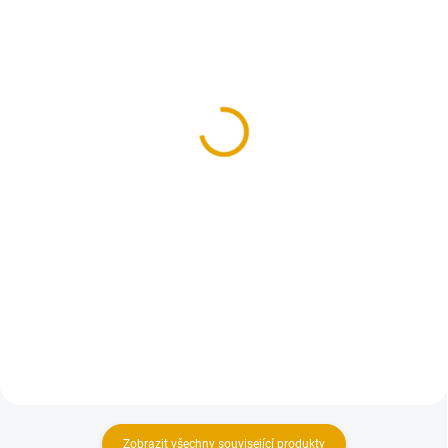
SKLADEM
SKLADEM
(>100 BM)
(>100 KS)
KVH hranol
Plotovka č.3,
40x120/5000, smrk
19x90/1200, smrk
84,70 Kč
70,20 Kč
70 Kč bez DPH
58 Kč bez DPH
Do košíku
Do košíku
Hoblované KVH hranoly ze
Dřevěné plotovky vyrobené ze
smrkového dřeva
smrkového dřeva.
Zobrazit všechny související produkty