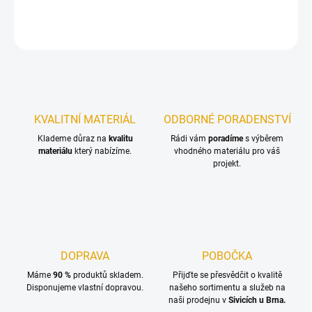
Univerzální pás pro upevnění nákladu při převozu materiálu
ZEPTAT SE
KVALITNÍ MATERIÁL
ODBORNÉ PORADENSTVÍ
Klademe důraz na
kvalitu
Rádi vám
poradíme
s výběrem
materiálu
který nabízíme.
vhodného materiálu pro váš
projekt.
DOPRAVA
POBOČKA
Máme
90 %
produktů skladem.
Přijďte se přesvědčit o kvalitě
Disponujeme vlastní dopravou.
našeho sortimentu a služeb na
naši prodejnu v
Sivicích u Brna.