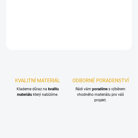
Unikátní transparentní vodou ředitelná lazura do interiéru s UV
ochranou proti žloutnutí dřeva
DETAILNÍ INFORMACE
ZEPTAT SE
KVALITNÍ MATERIÁL
ODBORNÉ PORADENSTVÍ
Klademe důraz na
kvalitu
Rádi vám
poradíme
s výběrem
materiálu
který nabízíme.
vhodného materiálu pro váš
projekt.