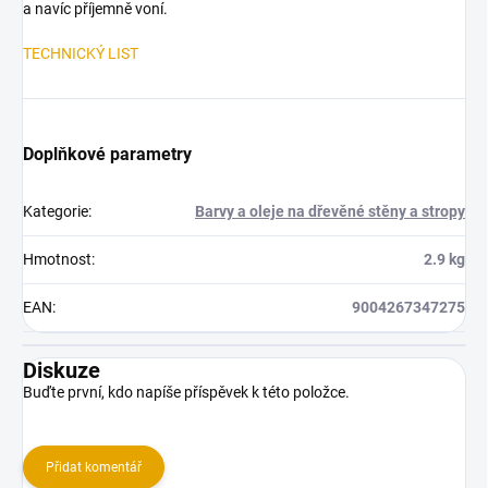
a navíc příjemně voní.
TECHNICKÝ LIST
Doplňkové parametry
Kategorie
:
Barvy a oleje na dřevěné stěny a stropy
Hmotnost
:
2.9 kg
EAN
:
9004267347275
Diskuze
Buďte první, kdo napíše příspěvek k této položce.
Přidat komentář