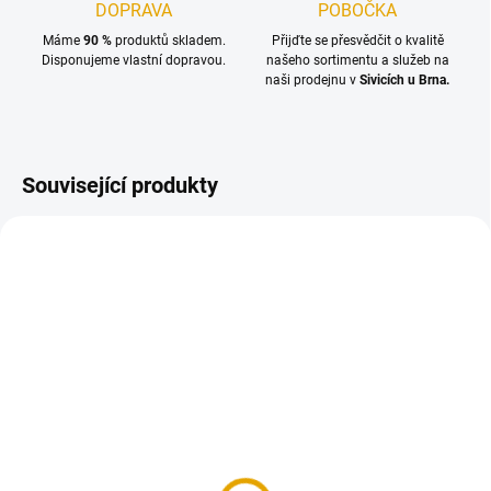
DOPRAVA
POBOČKA
Máme
90 %
produktů skladem.
Přijďte se přesvědčit o kvalitě
Disponujeme vlastní dopravou.
našeho sortimentu a služeb na
naši prodejnu v
Sivicích u Brna.
Související produkty
SKLADEM
(52 BM)
Hoblované prkno