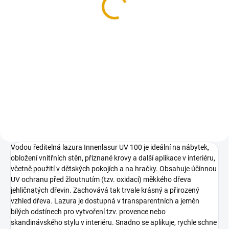
18x100/4000, smrk
36,30 Kč
30 Kč bez DPH
Do košíku
Vysušená a hoblovaná prkna ze
smrkového dřeva
Vodou ředitelná lazura Innenlasur UV 100 je ideální na nábytek,
obložení vnitřních stěn, přiznané krovy a další aplikace v interiéru,
včetně použití v dětských pokojích a na hračky. Obsahuje účinnou
UV ochranu před žloutnutím (tzv. oxidací) měkkého dřeva
jehličnatých dřevin. Zachovává tak trvale krásný a přirozený
vzhled dřeva. Lazura je dostupná v transparentních a jeměn
bílých odstínech pro vytvoření tzv. provence nebo
skandinávského stylu v interiéru. Snadno se aplikuje, rychle schne