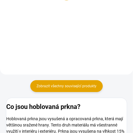
250 Kč bez DPH
Do košíku
Do košíku
Hoblované KVH hranoly ze
smrkového dřeva
Konstrukční vruty jsou vhodné
pro všechny druhy dřevěných
konstrukcí.
Zobrazit všechny související produkty
Co jsou hoblovaná prkna?
Hoblovaná prkna jsou vysušená a opracovaná prkna, která mají
většinou sražené hrany. Tento druh materiálu má všestranné
využití v interiéru i exteriéru. Prkna jsou vysušena na vlhkost 15%