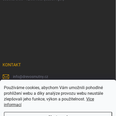
KONTAKT
info
@
drevosmutny.cz
+420 725 710 840
Používáme cookies, abychom Vám umožnili pohodlné
prohlížení webu a díky analýze provozu webu neustále
https://www.facebook.com/drevosmutny/
zlepšovali jeho funkce, výkon a použitelnost.
Více
informací
drevosmutny/