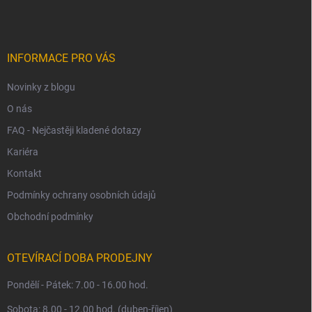
p
a
t
í
INFORMACE PRO VÁS
Novinky z blogu
O nás
FAQ - Nejčastěji kladené dotazy
Kariéra
Kontakt
Podmínky ochrany osobních údajů
Obchodní podmínky
OTEVÍRACÍ DOBA PRODEJNY
Pondělí - Pátek: 7.00 - 16.00 hod.
Sobota: 8.00 - 12.00 hod. (duben-říjen)