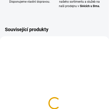
Disponujeme vlastní dopravou.
našeho sortimentu a služeb na
naši prodejnu v
Sivicích u Brna.
Související produkty
TIP
SKLADEM
SKLADEM
(>100 BM)
(23 BAL.)
KVH hranol 40x60/4000,
Vrut konstrukční 4x50,
smrk
FE, zinek žlutý, 500
ks/bal.
42,40 Kč
302,50 Kč
35 Kč bez DPH