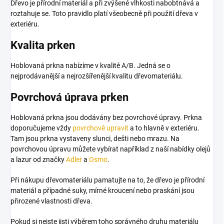
Dřevo je přírodní materiál a při zvýšené vlhkosti nabobtnává a
roztahuje se. Toto pravidlo platí všeobecně při použití dřeva v
exteriéru.
Kvalita prken
Hoblovaná prkna nabízíme v kvalitě A/B.
Jedná se o
nejprodávanější a nejrozšířenější kvalitu dřevomateriálu.
Povrchová úprava prken
Hoblovaná prkna jsou dodávány bez povrchové úpravy. Prkna
doporučujeme vždy
povrchově upravit
a to hlavně v exteriéru.
Tam jsou prkna vystaveny slunci, dešti nebo mrazu. Na
povrchovou úpravu můžete vybírat například z naší nabídky olejů
a lazur od značky
Adler
a
Osmo
.
Při nákupu dřevomateriálu pamatujte na to, že dřevo je přírodní
materiál a případné suky, mírné kroucení nebo praskání jsou
přirozené vlastnosti dřeva.
Pokud si nejste jisti výběrem toho správného druhu materiálu