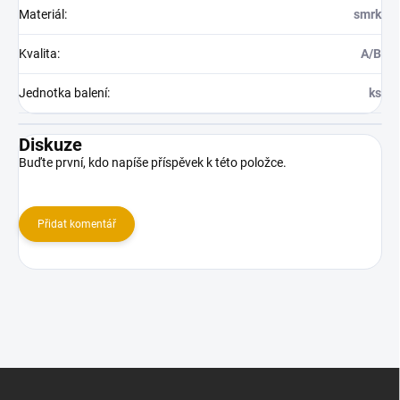
Materiál
:
smrk
Kvalita
:
A/B
Jednotka balení
:
ks
Diskuze
Buďte první, kdo napíše příspěvek k této položce.
Přidat komentář
Z
á