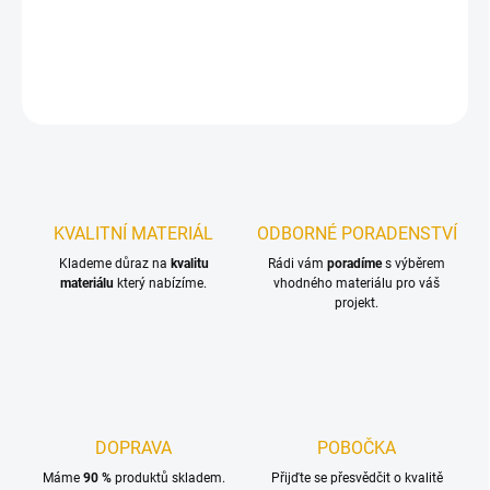
Vysušená a hoblovaná prkna ze smrkového dřeva
DETAILNÍ INFORMACE
ZEPTAT SE
KVALITNÍ MATERIÁL
ODBORNÉ PORADENSTVÍ
Klademe důraz na
kvalitu
Rádi vám
poradíme
s výběrem
materiálu
který nabízíme.
vhodného materiálu pro váš
projekt.
DOPRAVA
POBOČKA
Máme
90 %
produktů skladem.
Přijďte se přesvědčit o kvalitě