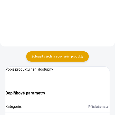
Vysušená a hoblovaná prkna ze
Vysušená a hoblovaná prkna ze
smrkového dřeva
smrkového dřeva
Zobrazit všechny související produkty
Popis produktu není dostupný
Doplňkové parametry
Kategorie
:
Příslušenství