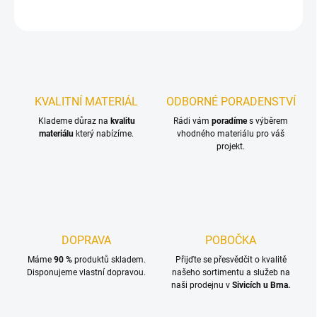
ZEPTAT SE
KVALITNÍ MATERIÁL
ODBORNÉ PORADENSTVÍ
Klademe důraz na
kvalitu
Rádi vám
poradíme
s výběrem
materiálu
který nabízíme.
vhodného materiálu pro váš
projekt.
DOPRAVA
POBOČKA
Máme
90 %
produktů skladem.
Přijďte se přesvědčit o kvalitě
Disponujeme vlastní dopravou.
našeho sortimentu a služeb na
naši prodejnu v
Sivicích u Brna.