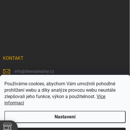
KONTAKT
info
@
drevosmutny.cz
+420 725 710 840
Používáme cookies, abychom Vám umožnili pohodlné
prohlížení webu a díky analýze provozu webu neustále
https://www.facebook.com/drevosmutny/
zlepšovali jeho funkce, výkon a použitelnost.
Více
informací
drevosmutny/
Nastavení