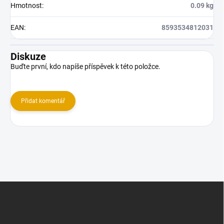
Hmotnost
:
0.09 kg
EAN
:
8593534812031
Diskuze
Buďte první, kdo napíše příspěvek k této položce.
Přidat komentář
Z
á
p
a