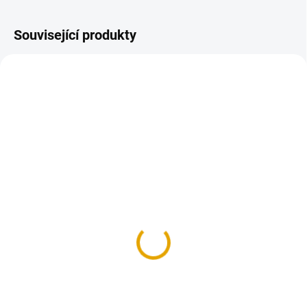
Související produkty
SKLADEM
NENÍ SKLADEM
(>100 BM)
Hoblované prkno
Hoblované prkno
24x146/3000, smrk,
18x140/4000, smrk
ostrá hrana
52 Kč
72,60 Kč
43 Kč bez DPH
60 Kč bez DPH
Do košíku
Detail