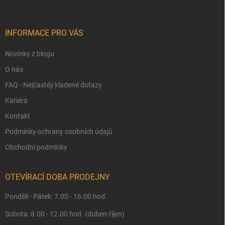
p
a
t
í
INFORMACE PRO VÁS
Novinky z blogu
O nás
FAQ - Nejčastěji kladené dotazy
Kariéra
Kontakt
Podmínky ochrany osobních údajů
Obchodní podmínky
OTEVÍRACÍ DOBA PRODEJNY
Pondělí - Pátek: 7.00 - 16.00 hod.
Sobota: 8.00 - 12.00 hod. (duben-říjen)