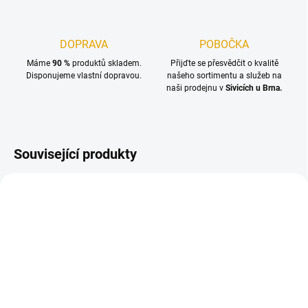
DOPRAVA
POBOČKA
Máme
90 %
produktů skladem.
Přijďte se přesvědčit o kvalitě
Disponujeme vlastní dopravou.
našeho sortimentu a služeb na
naši prodejnu v
Sivicích u Brna.
Související produkty
NA OBJEDNÁNÍ DO 14 DNŮ
NA OBJEDNÁNÍ DO 14 DNŮ
(>100 M2)
(>100 M2)