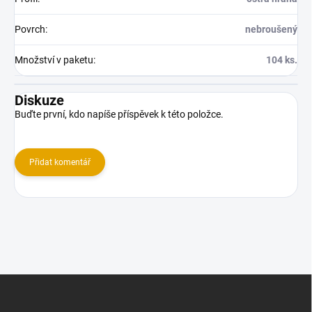
Povrch
:
nebroušený
Množství v paketu
:
104 ks.
Diskuze
Buďte první, kdo napíše příspěvek k této položce.
Přidat komentář
Z
á