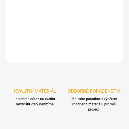
−
+
Přidat do košíku
OSB desky s ostrou hranou. OSB desky s ostrou hranou jsou na
objednání a odběr je možný pouze po celém paketu.
DETAILNÍ INFORMACE
ZEPTAT SE
KVALITNÍ MATERIÁL
ODBORNÉ PORADENSTVÍ
Klademe důraz na
kvalitu
Rádi vám
poradíme
s výběrem
materiálu
který nabízíme.
vhodného materiálu pro váš
projekt.