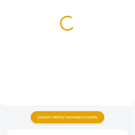
OSB/3, 12x1250x2500,
OSB/3, 10x1250x2500,
ostrá hrana
ostrá hrana
163,40 Kč
142,80 Kč
135 Kč bez DPH
118 Kč bez DPH
Do košíku
Do košíku
OSB desky s ostrou hranou. OSB
OSB desky s ostrou hranou. OSB
desky s ostrou hranou jsou na
desky s ostrou hranou jsou na
objednání a odběr je možný
objednání a odběr je možný
pouze po celém paketu.
pouze po celém paketu.
Zobrazit všechny související produkty