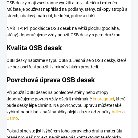
OSB desky mají všestranné využití a to v interiéru i exteriéru.
Můžete je používat například na podlahy, stěny, zákopy stropů a
střech, obalový materiál, bednění, police a další.
NÁŠ TIP: Při podkládce OSB desek na větší plochu (podlaha,
stěny) doporučujeme vždy použít OSB desky s pero-drážkou.
Kvalita OSB desek
OSB desky nabízíme v typu OSB/3. Jedná se o OSB desky, které
lze bez ošetření použít i v mírně vlhkém prostředí.
Povrchová úprava OSB desek
Při použití OSB desek na pohledové stěny nebo stropy
doporučujeme povrch vždy ošetřit minimálně
impregnací
, která
bude desky lépe chránit. Na povrchovou úpravu můžete také
vybírat například z naší nabídky olejů a lazur od značky
Adler
a
Osmo
.
Pokud si nejste jisti výběrem toho správného druhu materiálu
právě pro Váš projekt, neváhejte nás kontaktovat telefonicky,