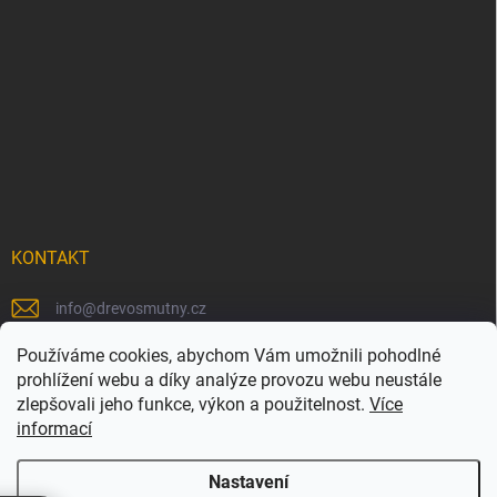
KONTAKT
info
@
drevosmutny.cz
+420 725 710 840
Používáme cookies, abychom Vám umožnili pohodlné
prohlížení webu a díky analýze provozu webu neustále
https://www.facebook.com/drevosmutny/
zlepšovali jeho funkce, výkon a použitelnost.
Více
informací
drevosmutny/
Nastavení