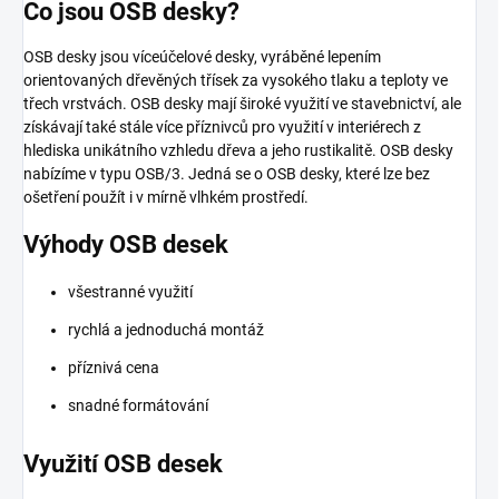
Co jsou OSB desky?
OSB desky jsou víceúčelové desky, vyráběné lepením
orientovaných dřevěných třísek za vysokého tlaku a teploty ve
třech vrstvách. OSB desky mají široké využití ve stavebnictví, ale
získávají také stále více příznivců pro využití v interiérech z
hlediska unikátního vzhledu dřeva a jeho rustikalitě. OSB desky
nabízíme v typu OSB/3. Jedná se o OSB desky, které lze bez
ošetření použít i v mírně vlhkém prostředí.
Výhody OSB desek
všestranné využití
rychlá a jednoduchá montáž
příznivá cena
snadné formátování
Využití OSB desek