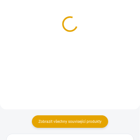
OSB/3, 12x1250x2500,
OSB/3, 10x1250x2500,
ostrá hrana
ostrá hrana
163,40 Kč
142,80 Kč
135 Kč bez DPH
118 Kč bez DPH
Do košíku
Do košíku
OSB desky s ostrou hranou. OSB
OSB desky s ostrou hranou. OSB
desky s ostrou hranou jsou na
desky s ostrou hranou jsou na
objednání a odběr je možný
objednání a odběr je možný
pouze po celém paketu.
pouze po celém paketu.
Zobrazit všechny související produkty