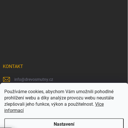
KONTAKT
info
@
drevosmutny.cz
+420 725 710 840
Používáme cookies, abychom Vám umožnili pohodlné
prohlížení webu a díky analýze provozu webu neustále
https://www.facebook.com/drevosmutny/
zlepšovali jeho funkce, výkon a použitelnost.
Více
informací
drevosmutny/
Nastavení