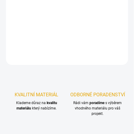
−
+
Přidat do košíku
OSB desky s ostrou hranou. OSB desky s ostrou hranou jsou na
objednání a odběr je možný pouze po celém paketu.
DETAILNÍ INFORMACE
ZEPTAT SE
KVALITNÍ MATERIÁL
ODBORNÉ PORADENSTVÍ
Klademe důraz na
kvalitu
Rádi vám
poradíme
s výběrem
materiálu
který nabízíme.
vhodného materiálu pro váš
projekt.