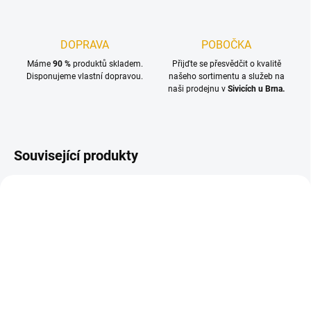
DOPRAVA
POBOČKA
Máme
90 %
produktů skladem.
Přijďte se přesvědčit o kvalitě
Disponujeme vlastní dopravou.
našeho sortimentu a služeb na
naši prodejnu v
Sivicích u Brna.
Související produkty
NA OBJEDNÁNÍ DO 14 DNŮ
NA OBJEDNÁNÍ DO 14 DNŮ
(>100 M2)
(>100 M2)