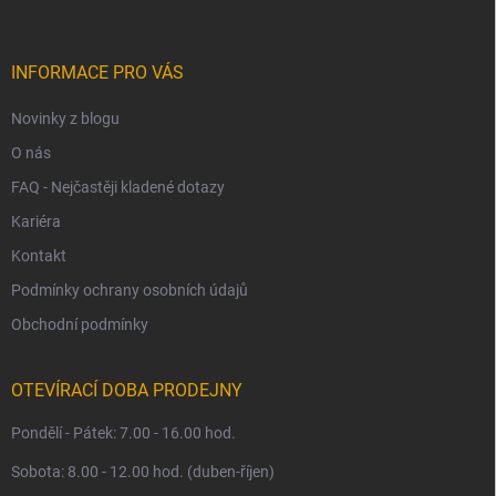
p
a
t
í
INFORMACE PRO VÁS
Novinky z blogu
O nás
FAQ - Nejčastěji kladené dotazy
Kariéra
Kontakt
Podmínky ochrany osobních údajů
Obchodní podmínky
OTEVÍRACÍ DOBA PRODEJNY
Pondělí - Pátek: 7.00 - 16.00 hod.
Sobota: 8.00 - 12.00 hod. (duben-říjen)