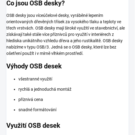
Co jsou OSB desky?
OSB desky jsou víceúčelové desky, vyráběné lepením
orientovaných dřevěných třísek za vysokého tlaku a teploty ve
třech vrstvách. OSB desky mají široké využití ve stavebnictví, ale
získávají také stále více příznivců pro využití v interiérech z
hlediska unikátního vzhledu dřeva a jeho rustikalitě. OSB desky
nabízíme v typu OSB/3. Jedná se o OSB desky, které lze bez
ošetření použít i v mírně vlhkém prostředí.
Výhody OSB desek
všestranné využití
rychlá a jednoduchá montáž
příznivá cena
snadné formátování
Využití OSB desek