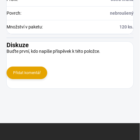
Povrch
:
nebroušený
Množství v paketu
:
120 ks.
Diskuze
Buďte první, kdo napíše příspěvek k této položce.
Přidat komentář
Z
á