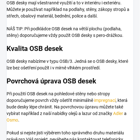
OSB desky mají všestranné využití a to v interiéru i exteriéru.
Můžete je používat například na podlahy, stěny, zákopy stropů a
střech, obalový materiál, bednění, police a další.
NÁŠ TIP: Při podkládce OSB desek na větší plochu (podlaha,
stěny) doporučujeme vždy použít OSB desky s pero-drážkou.
Kvalita OSB desek
OSB desky nabízíme v typu OSB/3. Jedná se o OSB desky, které
lze bez ošetření použít i v mírně vlhkém prostředí.
Povrchová úprava OSB desek
Při použití OSB desek na pohledové stěny nebo stropy
doporučujeme povrch vždy ošetřit minimálně
impregnací
, která
bude desky lépe chránit. Na povrchovou úpravu můžete také
vybírat například z naší nabídky olejů a lazur od značky
Adler
a
Osmo
.
Pokud si nejste jisti výběrem toho správného druhu materiálu
právě pro Váš projekt, neváhejte nás kontaktovat telefonicky,