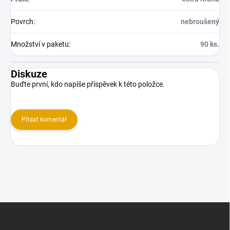
Povrch
:
nebroušený
Množství v paketu
:
90 ks.
Diskuze
Buďte první, kdo napíše příspěvek k této položce.
Přidat komentář
Z
á