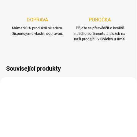
DOPRAVA
POBOČKA
Máme
90 %
produktů skladem.
Přijďte se přesvědčit o kvalitě
Disponujeme vlastní dopravou.
našeho sortimentu a služeb na
naši prodejnu v
Sivicích u Brna.
Související produkty
NA OBJEDNÁNÍ DO 14 DNŮ
(>100 M2)
SKLADEM