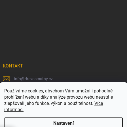
KONTAKT
info
@
drevosmutny.cz
+420 725 710 840
Používáme cookies, abychom Vám umožnili pohodlné
prohlížení webu a díky analýze provozu webu neustále
https://www.facebook.com/drevosmutny/
zlepšovali jeho funkce, výkon a použitelnost.
Více
informací
drevosmutny/
Nastavení