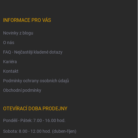
p
a
t
í
INFORMACE PRO VÁS
Novinky z blogu
O nás
FAQ - Nejčastěji kladené dotazy
Kariéra
Kontakt
Podmínky ochrany osobních údajů
Obchodní podmínky
OTEVÍRACÍ DOBA PRODEJNY
Pondělí - Pátek: 7.00 - 16.00 hod.
Sobota: 8.00 - 12.00 hod. (duben-říjen)