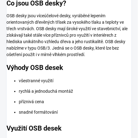
Co jsou OSB desky?
OSB desky jsou víceúčelové desky, vyráběné lepením
orientovaných dřevěných třísek za vysokého tlaku a teploty ve
třech vrstvách. OSB desky mají široké využití ve stavebnictví, ale
získávají také stále více příznivců pro využití v interiérech z
hlediska unikátního vzhledu dřeva a jeho rustikalitě. OSB desky
nabízíme v typu OSB/3. Jedná se o OSB desky, které lze bez
ošetření použít i v mírně vlhkém prostředí.
Výhody OSB desek
všestranné využití
rychlá a jednoduchá montáž
příznivá cena
snadné formátování
Využití OSB desek