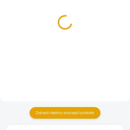
(>100 M2)
OSB/3, 12x1250x2500,
OSB/3, 4P+D, 12mm,
ostrá hrana
675x2500
163,40 Kč
169,40 Kč
135 Kč bez DPH
140 Kč bez DPH
Do košíku
Do košíku
OSB desky s ostrou hranou. OSB
OSB desky s perem a drážkou
desky s ostrou hranou jsou na
objednání a odběr je možný
pouze po celém paketu.
Zobrazit všechny související produkty