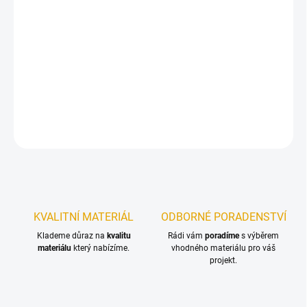
−
+
Přidat do košíku
OSB desky s ostrou hranou. OSB desky s ostrou hranou jsou na
objednání a odběr je možný pouze po celém paketu.
DETAILNÍ INFORMACE
ZEPTAT SE
KVALITNÍ MATERIÁL
ODBORNÉ PORADENSTVÍ
Klademe důraz na
kvalitu
Rádi vám
poradíme
s výběrem
materiálu
který nabízíme.
vhodného materiálu pro váš
projekt.