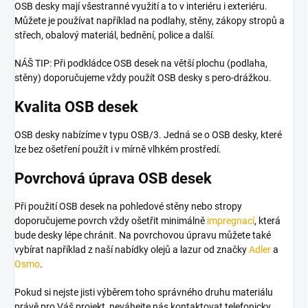
OSB desky mají všestranné využití a to v interiéru i exteriéru.
Můžete je používat například na podlahy, stěny, zákopy stropů a
střech, obalový materiál, bednění, police a další.
NÁŠ TIP: Při podkládce OSB desek na větší plochu (podlaha,
stěny) doporučujeme vždy použít OSB desky s pero-drážkou.
Kvalita OSB desek
OSB desky nabízíme v typu OSB/3. Jedná se o OSB desky, které
lze bez ošetření použít i v mírně vlhkém prostředí.
Povrchová úprava OSB desek
Při použití OSB desek na pohledové stěny nebo stropy
doporučujeme povrch vždy ošetřit minimálně
impregnací
, která
bude desky lépe chránit. Na povrchovou úpravu můžete také
vybírat například z naší nabídky olejů a lazur od značky
Adler
a
Osmo
.
Pokud si nejste jisti výběrem toho správného druhu materiálu
právě pro Váš projekt, neváhejte nás kontaktovat telefonicky,