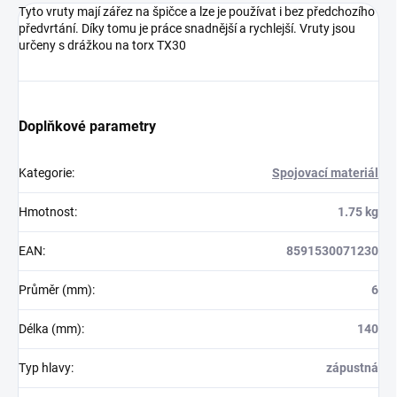
Tyto vruty mají zářez na špičce a lze je používat i bez předchozího
předvrtání. Díky tomu je práce snadnější a rychlejší. Vruty jsou
určeny s drážkou na torx TX30
Doplňkové parametry
Kategorie
:
Spojovací materiál
Hmotnost
:
1.75 kg
EAN
:
8591530071230
Průměr (mm)
:
6
Délka (mm)
:
140
Typ hlavy
:
zápustná