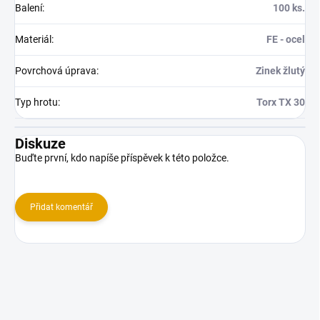
Balení
:
100 ks.
Materiál
:
FE - ocel
Povrchová úprava
:
Zinek žlutý
Typ hrotu
:
Torx TX 30
Diskuze
Buďte první, kdo napíše příspěvek k této položce.
Přidat komentář