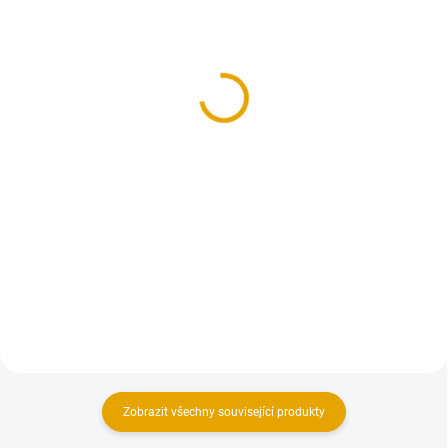
(4 BAL.)
(>100 BM)
Vrut konstrukční 6x140,
KVH hranol 60x80/5000,
talíř. hl. FE, ZZ, 100
smrk
ks/bal.
82,30 Kč
298,90 Kč
68 Kč bez DPH
247 Kč bez DPH
Do košíku
Do košíku
Hoblované KVH hranoly ze
smrkového dřeva
Konstrukční vruty jsou vhodné
pro všechny druhy dřevěných
konstrukcí.
Zobrazit všechny související produkty