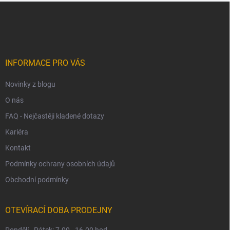
Z
á
p
a
t
í
INFORMACE PRO VÁS
Novinky z blogu
O nás
FAQ - Nejčastěji kladené dotazy
Kariéra
Kontakt
Podmínky ochrany osobních údajů
Obchodní podmínky
OTEVÍRACÍ DOBA PRODEJNY
Pondělí - Pátek: 7.00 - 16.00 hod.