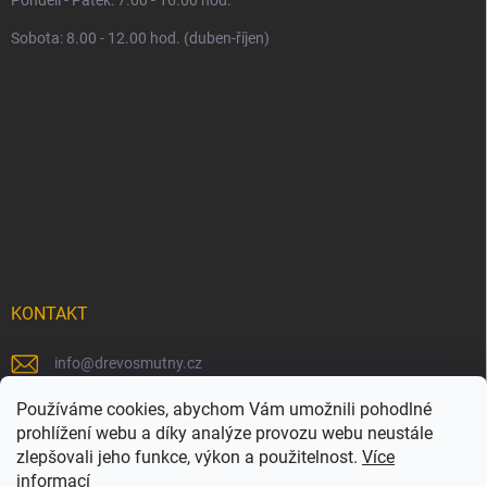
Sobota: 8.00 - 12.00 hod. (duben-říjen)
KONTAKT
info
@
drevosmutny.cz
+420 725 710 840
Používáme cookies, abychom Vám umožnili pohodlné
prohlížení webu a díky analýze provozu webu neustále
https://www.facebook.com/drevosmutny/
zlepšovali jeho funkce, výkon a použitelnost.
Více
informací