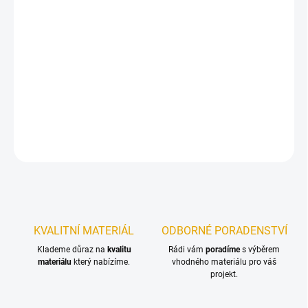
11.8.2026
−
+
Přidat do košíku
Konstrukční vruty jsou vhodné pro všechny druhy dřevěných
konstrukcí.
DETAILNÍ INFORMACE
ZEPTAT SE
KVALITNÍ MATERIÁL
ODBORNÉ PORADENSTVÍ
Klademe důraz na
kvalitu
Rádi vám
poradíme
s výběrem
materiálu
který nabízíme.
vhodného materiálu pro váš
projekt.