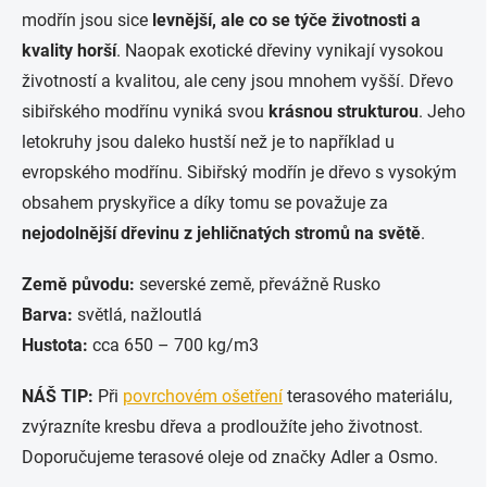
modřín jsou sice
levnější, ale co se týče životnosti a
kvality horší
. Naopak exotické dřeviny vynikají vysokou
životností a kvalitou, ale ceny jsou mnohem vyšší. Dřevo
sibiřského modřínu vyniká svou
krásnou strukturou
. Jeho
letokruhy jsou daleko hustší než je to například u
evropského modřínu. Sibiřský modřín je dřevo s vysokým
obsahem pryskyřice a díky tomu se považuje za
nejodolnější dřevinu z jehličnatých stromů na světě
.
Země původu:
severské země, převážně Rusko
Barva:
světlá, nažloutlá
Hustota:
cca 650 – 700 kg/m3
NÁŠ TIP:
Při
povrchovém ošetření
terasového materiálu,
zvýrazníte kresbu dřeva a prodloužíte jeho životnost.
Doporučujeme terasové oleje od značky Adler a Osmo.