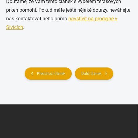
Doufáme, že Vám tento článek s výběrem terasových
prken pomohl. Pokud máte ještě nějaké dotazy, neváhejte
nás kontaktovat nebo přímo
navštívit na prodejně v
Sivicích
.
Předchozí článek
Další článek
Z
á
p
a
t