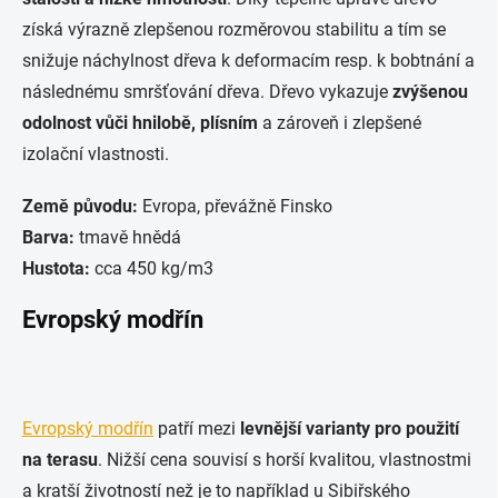
získá výrazně zlepšenou rozměrovou stabilitu a tím se
snižuje náchylnost dřeva k deformacím resp. k bobtnání a
následnému smršťování dřeva. Dřevo vykazuje
zvýšenou
odolnost vůči hnilobě, plísním
a zároveň i zlepšené
izolační vlastnosti.
Země původu:
Evropa, převážně Finsko
Barva:
tmavě hnědá
Hustota:
cca 450 kg/m3
Evropský modřín
Evropský modřín
patří mezi
levnější varianty pro použití
na terasu
. Nižší cena souvisí s horší kvalitou, vlastnostmi
a kratší životností než je to například u Sibiřského