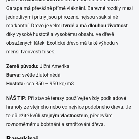
Garapa má převážně přímé vláknění. Barevné rozdíly mezi
jednotlivými prkny jsou přirozené, nejsou však silně
markantní. Dřevo je velmi
tvrdé a má dlouhou životnost
díky vysoké hustotě a vysokému obsahu ve dřevě
obsažených látek. Exotické dřevo má také výhodu v
menší tvořivosti třísek.
Země původu:
Jižní Amerika
Barva:
světle žlutohnědá
Hustota:
cca 850 – 950 kg/m3
NÁŠ TIP:
Při stavbě terasy používejte vždy podkladové
hranoly ze stejného nebo co nejvíce podobného dřeva. Je
to důležité kvůli
stejným vlastnostem
, především
rovnoměrnému bobtnání a smršťování dřeva.
Bangkirai