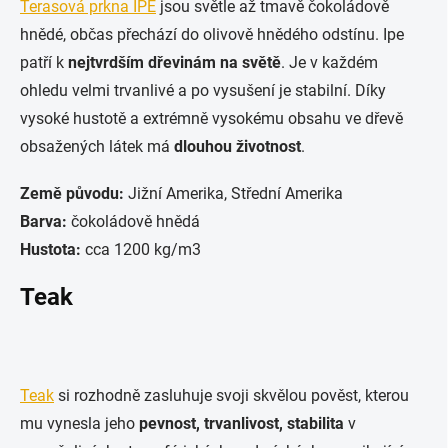
Terasová prkna IPE
jsou světle až tmavě čokoládově
hnědé, občas přechází do olivově hnědého odstínu. Ipe
patří k
nejtvrdším dřevinám na světě
. Je v každém
ohledu velmi trvanlivé a po vysušení je stabilní. Díky
vysoké hustotě a extrémně vysokému obsahu ve dřevě
obsažených látek má
dlouhou životnost
.
Země původu:
Jižní Amerika, Střední Amerika
Barva:
čokoládově hnědá
Hustota:
cca 1200 kg/m3
Teak
Teak
si rozhodně zasluhuje svoji skvělou pověst, kterou
mu vynesla jeho
pevnost, trvanlivost, stabilita
v