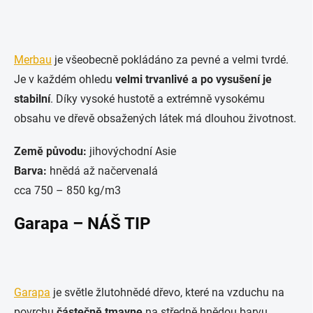
Merbau
je všeobecně pokládáno za pevné a velmi tvrdé.
Je v každém ohledu
velmi trvanlivé a po vysušení je
stabilní
. Díky vysoké hustotě a extrémně vysokému
obsahu ve dřevě obsažených látek má dlouhou životnost.
Země původu:
jihovýchodní Asie
Barva:
hnědá až načervenalá
cca 750 – 850 kg/m3
Garapa – NÁŠ TIP
Garapa
je světle žlutohnědé dřevo, které na vzduchu na
povrchu
částečně tmavne
na středně hnědou barvu.