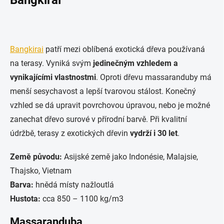
Bangkirai
patří mezi oblíbená exotická dřeva používaná
na terasy. Vyniká svým
jedinečným vzhledem a
vynikajícími vlastnostmi
. Oproti dřevu massaranduby má
menší sesychavost a lepší tvarovou stálost. Konečný
vzhled se dá upravit povrchovou úpravou, nebo je možné
zanechat dřevo surové v přírodní barvě. Při kvalitní
údržbě, terasy z exotických dřevin
vydrží i 30 let
.
Země původu:
Asijské země jako Indonésie, Malajsie,
Thajsko, Vietnam
Barva:
hnědá místy nažloutlá
Hustota:
cca 850 – 1100 kg/m3
Massaranduba