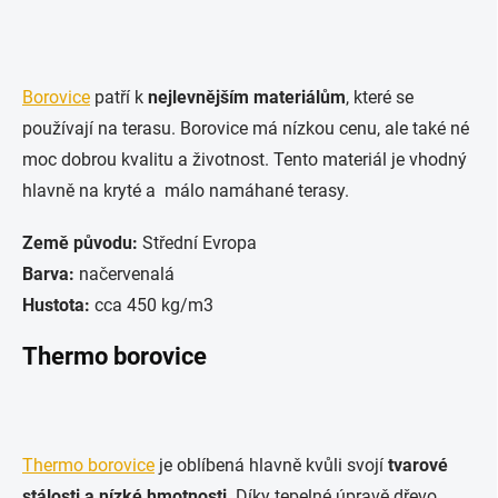
Borovice
patří k
nejlevnějším materiálům
, které se
používají na terasu. Borovice má nízkou cenu, ale také né
moc dobrou kvalitu a životnost. Tento materiál je vhodný
hlavně na kryté a málo namáhané terasy.
Země původu:
Střední Evropa
Barva:
načervenalá
Hustota:
cca 450 kg/m3
Thermo borovice
Thermo borovice
je oblíbená hlavně kvůli svojí
tvarové
stálosti a nízké hmotnosti
. Díky tepelné úpravě dřevo