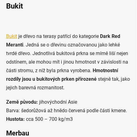
Bukit
Bukit
je dřevo na terasy patřící do kategorie
Dark Red
Meranti
. Jedná se o dřevinu označovanou jako lehké
tvrdé dřevo. Jednotlivá bukitová prkna se mírně liší nejen
odstínem, ale mohou mít i jinou hmotnost v závislosti na
části stromu, z níž byla prkna vyrobena.
Hmotnostní
rozdíly jsou u bukitových prken přirozené
stejně tak, jako
jejich barevná rozmanitost.
Země původu:
jihovýchodní Asie
Barva: šedorůžová až hnědo červená podle části kmene.
Hustota:
cca 500 – 700 kg/m3
Merbau