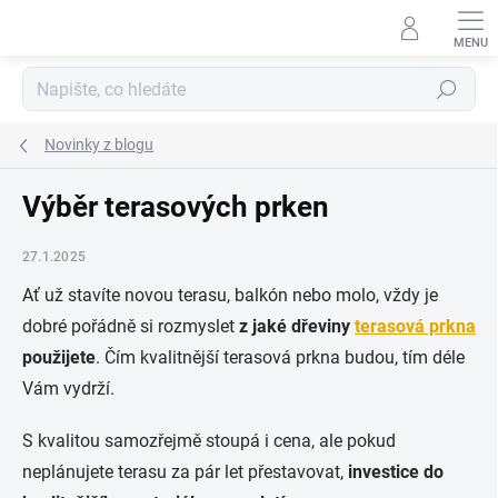
Přejít
na
obsah
Hledat
Novinky z blogu
Výběr terasových prken
27.1.2025
Ať už stavíte novou terasu, balkón nebo molo, vždy je
dobré pořádně si rozmyslet
z jaké dřeviny
terasová prkna
použijete
. Čím kvalitnější terasová prkna budou, tím déle
Vám vydrží.
S kvalitou samozřejmě stoupá i cena, ale pokud
neplánujete terasu za pár let přestavovat,
investice do