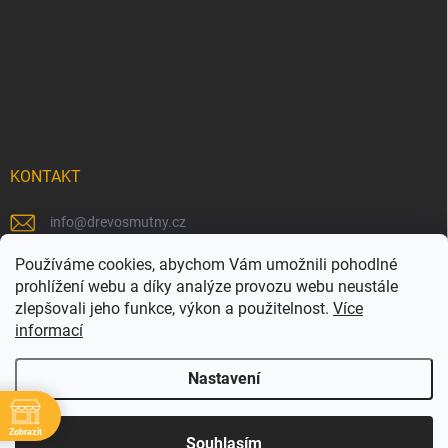
KONTAKT
info
@
drevosmutny.cz
+420 725 710 840
Používáme cookies, abychom Vám umožnili pohodlné
prohlížení webu a díky analýze provozu webu neustále
https://www.facebook.com/drevosmutny/
zlepšovali jeho funkce, výkon a použitelnost.
Více
informací
drevosmutny/
Nastavení
Zobrazit
Copyright 2026
Dřevosmutný
. Všechna práva vyhrazena.
Souhlasím