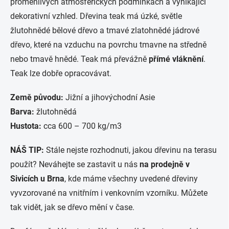
proměnlivých atmosférických podmínkách a vynikající
dekorativní vzhled. Dřevina teak má úzké, světle
žlutohnědé bělové dřevo a tmavé zlatohnědé jádrové
dřevo, které na vzduchu na povrchu tmavne na středně
nebo tmavě hnědé. Teak má převážně
přímé vláknění
.
Teak lze dobře opracovávat.
Země původu:
Jižní a jihovýchodní Asie
Barva:
žlutohnědá
Hustota:
cca 600 – 700 kg/m3
NÁŠ TIP:
Stále nejste rozhodnuti, jakou dřevinu na terasu
použít? Neváhejte se zastavit u nás
na prodejně v
Sivicích u Brna
, kde máme všechny uvedené dřeviny
vyvzorované na vnitřním i venkovním vzorníku. Můžete
tak vidět, jak se dřevo mění v čase.