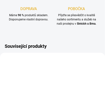
DOPRAVA
POBOČKA
Máme
90 %
produktů skladem.
Přijďte se přesvědčit o kvalitě
Disponujeme vlastní dopravou.
našeho sortimentu a služeb na
naši prodejnu v
Sivicích u Brna.
Související produkty
TIP
SKLADEM
NA OBJEDNÁNÍ DO 10 DNŮ
(87,12 M2)
Terasová prkna 25x145,
Terasové prkno