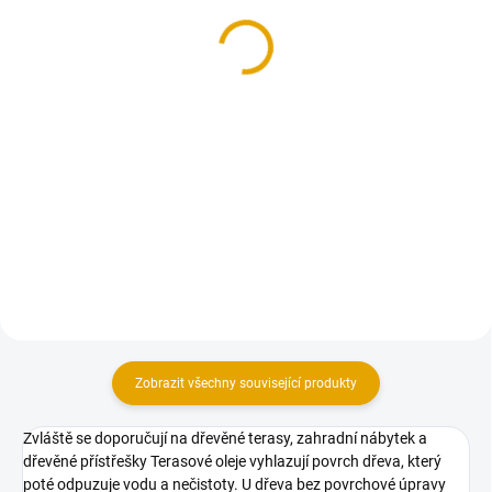
Garapa, jemná/hrubá
21x145/3050, Garapa
2 093,30 Kč
hl/hl
1 730 Kč bez DPH
1 875,50 Kč
1 550 Kč bez DPH
Detail
Do košíku
Terasová prkna z exotického
dřeva Garapa Tento materiál je
Terasová prkna z exotického
na objednávku a v případě zájmu
dřeva Garapa
nás neváhejte kontaktovat.
Zobrazit všechny související produkty
Zvláště se doporučují na dřevěné terasy, zahradní nábytek a
dřevěné přístřešky Terasové oleje vyhlazují povrch dřeva, který
poté odpuzuje vodu a nečistoty. U dřeva bez povrchové úpravy