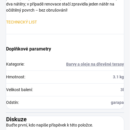
dva nátěry; v případě renovace stačí zpravidla jeden nátěr na
očištěný povrch – bez obrušování!
TECHNICKÝ LIST
Doplňkové parametry
Kategorie
:
Barvy a oleje na dřevěné terasy
Hmotnost
:
3.1 kg
Velikost balení
:
3l
Odstín
:
garapa
Diskuze
Buďte první, kdo napíše příspěvek k této položce.