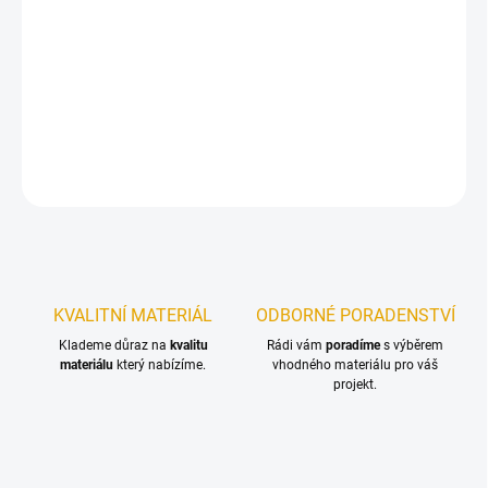
MŮŽEME
DORUČIT DO:
17.8.2026
Terasový olej pro ochranu dřevěných teras a zahradního nábytku
DETAILNÍ INFORMACE
ZEPTAT SE
KVALITNÍ MATERIÁL
ODBORNÉ PORADENSTVÍ
Klademe důraz na
kvalitu
Rádi vám
poradíme
s výběrem
materiálu
který nabízíme.
vhodného materiálu pro váš
projekt.