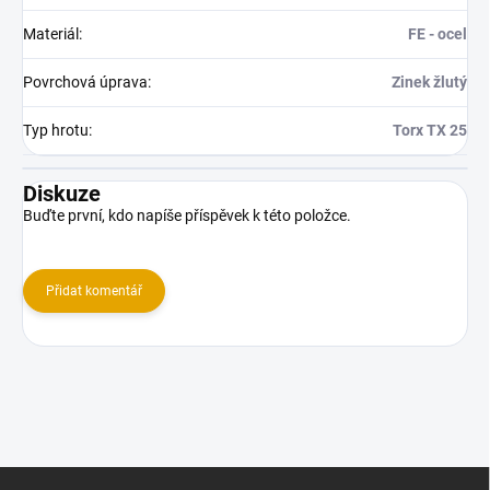
Materiál
:
FE - ocel
Povrchová úprava
:
Zinek žlutý
Typ hrotu
:
Torx TX 25
Diskuze
Buďte první, kdo napíše příspěvek k této položce.
Přidat komentář
Z