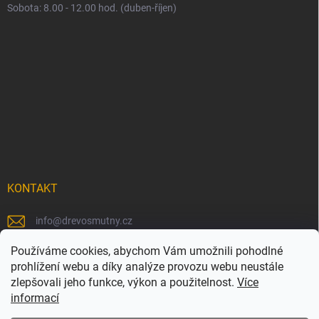
Sobota: 8.00 - 12.00 hod. (duben-říjen)
KONTAKT
info
@
drevosmutny.cz
+420 725 710 840
Používáme cookies, abychom Vám umožnili pohodlné
prohlížení webu a díky analýze provozu webu neustále
https://www.facebook.com/drevosmutny/
zlepšovali jeho funkce, výkon a použitelnost.
Více
informací
drevosmutny/