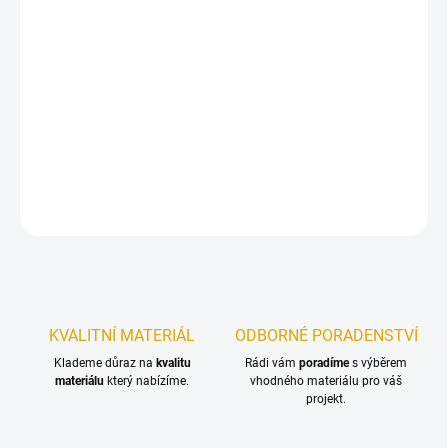
12.8.2026
−
+
Přidat do košíku
Konstrukční vruty jsou vhodné pro všechny druhy dřevěných
konstrukcí.
DETAILNÍ INFORMACE
ZEPTAT SE
KVALITNÍ MATERIÁL
ODBORNÉ PORADENSTVÍ
Klademe důraz na
kvalitu
Rádi vám
poradíme
s výběrem
materiálu
který nabízíme.
vhodného materiálu pro váš
projekt.