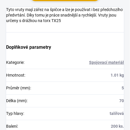
Tyto vruty mají zářez na špičce a lze je používat i bez předchozího
předvrtání. Díky tomu je práce snadnější a rychlejší. Vruty jsou
určeny s drážkou na torx TX25
Doplňkové parametry
Kategorie
:
Spojovací materiál
Hmotnost
:
1.01 kg
Průměr (mm)
:
5
Délka (mm)
:
70
Typ hlavy
:
talířová
Balení
:
200 ks.