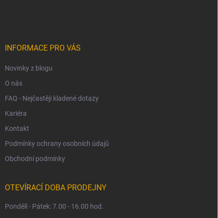
á
p
a
t
í
INFORMACE PRO VÁS
Novinky z blogu
O nás
FAQ - Nejčastěji kladené dotazy
Kariéra
Kontakt
Podmínky ochrany osobních údajů
Obchodní podmínky
OTEVÍRACÍ DOBA PRODEJNY
Pondělí - Pátek: 7.00 - 16.00 hod.