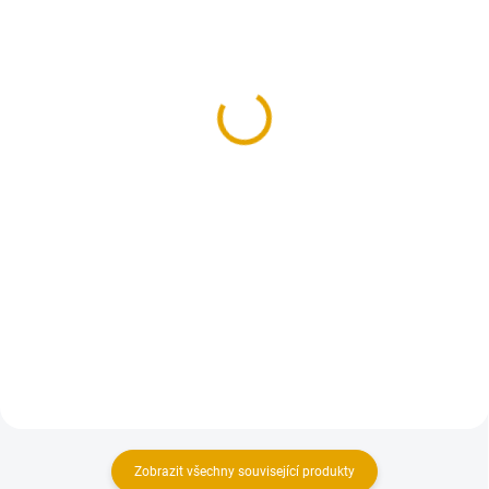
(13 BAL.)
SKLADEM
(5 BAL.)
Vrut konstrukční 5x60,
Vrut konstrukční 5x60,
FE, zinek žlutý, 200
talíř. hl. FE, ZZ, 200
ks/bal.
ks/bal.
205,70 Kč
402,90 Kč
170 Kč bez DPH
333 Kč bez DPH
Do košíku
Do košíku
Konstrukční vruty jsou vhodné
pro všechny druhy dřevěných
Konstrukční vruty jsou vhodné
konstrukcí.
pro všechny druhy dřevěných
konstrukcí.
Zobrazit všechny související produkty