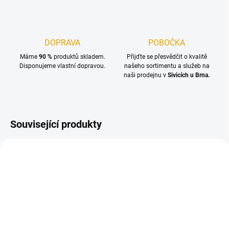
DOPRAVA
POBOČKA
Máme
90 %
produktů skladem.
Přijďte se přesvědčit o kvalitě
Disponujeme vlastní dopravou.
našeho sortimentu a služeb na
naši prodejnu v
Sivicích u Brna.
Související produkty
TIP
SKLADEM
SKLADEM