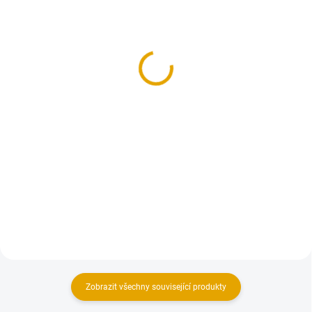
(13 BAL.)
(>100 KS)
Vrut konstrukční 5x60,
Vrut terasový 5x60,
FE, zinek žlutý, 200
Nerez C1, 100 ks/bal.
ks/bal.
3 Kč
205,70 Kč
2,50 Kč bez DPH
170 Kč bez DPH
Do košíku
Do košíku
Vruty určené pro kotvení
terasových prken a fasádních
Konstrukční vruty jsou vhodné
profilů
pro všechny druhy dřevěných
konstrukcí.
Zobrazit všechny související produkty