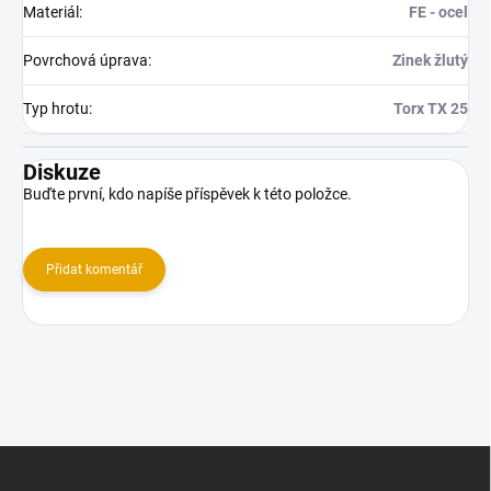
Materiál
:
FE - ocel
Povrchová úprava
:
Zinek žlutý
Typ hrotu
:
Torx TX 25
Diskuze
Buďte první, kdo napíše příspěvek k této položce.
Přidat komentář
Z
á