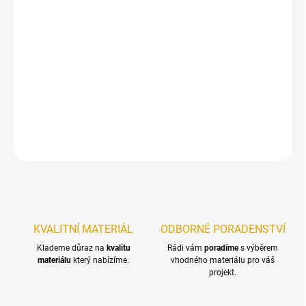
12.8.2026
−
+
Přidat do košíku
Konstrukční vruty jsou vhodné pro všechny druhy dřevěných
konstrukcí.
DETAILNÍ INFORMACE
ZEPTAT SE
KVALITNÍ MATERIÁL
ODBORNÉ PORADENSTVÍ
Klademe důraz na
kvalitu
Rádi vám
poradíme
s výběrem
materiálu
který nabízíme.
vhodného materiálu pro váš
projekt.