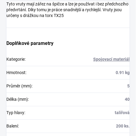
Tyto vruty mají zářez na špičce a lze je používat i bez předchozího
předvrtání. Díky tomu je práce snadnější a rychlejší. Vruty jsou
určeny s drážkou na torx TX25
Doplňkové parametry
Kategorie
:
Spojovací materiál
Hmotnost
:
0.91 kg
Průměr (mm)
:
5
Délka (mm)
:
40
Typ hlavy
:
talířová
Balení
:
200 ks.