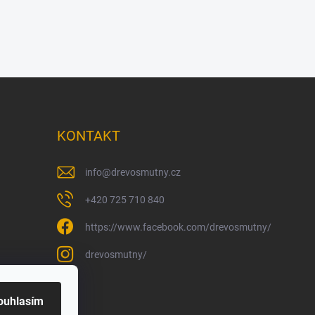
KONTAKT
info
@
drevosmutny.cz
+420 725 710 840
https://www.facebook.com/drevosmutny/
drevosmutny/
ouhlasím