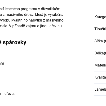
ástí lepeného programu v dřevařském
 z masívního dřeva, která je vyráběna
Katego
výrobu kvalitního nábytku z masivního
ele. V případě zájmu o jinou dřevinu
Tloušť
Šířka 
 spárovky
Délka
 mm
Materi
Kvalita
Lamel
ím dřeva.