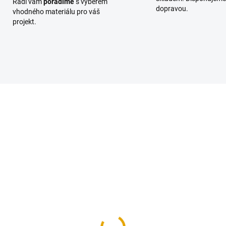
Rádi vám
poradíme
s výběrem
dopravou.
vhodného materiálu pro váš
projekt.
SPARDUB20650800AB
SPARBUK286508
NA OBJEDNÁNÍ DO 3 DNŮ
NA OBJEDNÁNÍ DO 3
(45 KS)
Spárovka 28mm, buk, 
árovka 20mm, dub, A/B
945 Kč
od