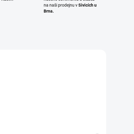
na naši prodejnu v
Sivicích u
Brna.
00AB
SPARBO285002000AB
 DNŮ
NA OBJEDNÁNÍ DO 3 DNŮ
(49 KS)
A/B
Spárovka 28mm,