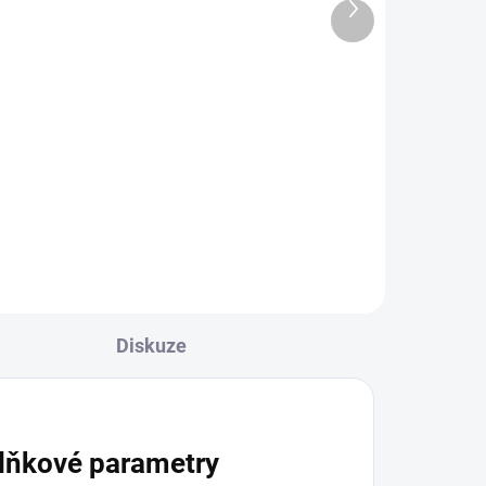
borovice, A/B
Další
produkt
962 Kč
od
od 795 Kč bez DPH
l
Detail
Na
Spárovky z borového dřeva. Na
výběr z několika rozměrů.
Diskuze
lňkové parametry