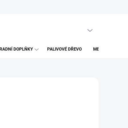
Obchodní podmínky
PRÁZDNÝ KOŠÍK
NÁKUPNÍ
KOŠÍK
RADNÍ DOPLŇKY
PALIVOVÉ DŘEVO
MERCH DŘEVO 