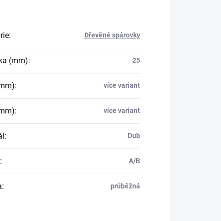
rie
:
Dřevěné spárovky
ka (mm)
:
25
(mm)
:
více variant
(mm)
:
více variant
ál
:
Dub
:
A/B
a
:
průběžná