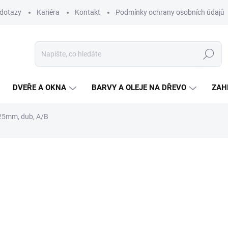
 dotazy
Kariéra
Kontakt
Podmínky ochrany osobních údajů
Hledat
DVEŘE A OKNA
BARVY A OLEJE NA DŘEVO
ZAH
25mm, dub, A/B
ní
od
1 575 Kč
/ ks
od
1 301,70 Kč
bez DPH
Měrná
ZVOLTE VARIANTU
cena:
ŠÍŘKA