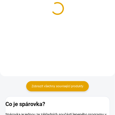
Spárovka 18mm,
Spárovka
borovice, A/B
18x1230x2500, smrk A/B
620 Kč
544,50 Kč
od
od 512,40 Kč bez DPH
450 Kč bez DPH
Detail
Do košíku
Spárovky z borového dřeva. Na
Kvalitní smrkové spárovky.
výběr z několika rozměrů.
Zobrazit všechny související produkty
Co je spárovka?
Spárovka je jednou ze základních součástí lepeného programu v