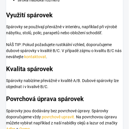
Využití spárovek
Spárovky se používají převážně v interiéru, například při výrobě
nábytku, stolů, polic, parapetů nebo obložení schodišť.
NÁŠ TIP: Pokud požadujete rustikální vzhled, doporučujeme
dubové spárovky v kvalitě B/C. V případě zájmu o kvalitu B/C nás
neváhejte
kontaktovat
.
Kvalita spárovek
Spárovky nabízíme převážně v kvalitě A/B.
Dubové spárovky lze
objednat i v kvalivě B/C.
Povrchová úprava spárovek
Spárovky jsou dodávány bez povrchové úpravy. Spárovky
doporučujeme vždy
povrchově upravit.
Na povrchovou úpravu
můžete vybírat například z naší nabídky olejů a lazur od značky
Adler
a
Osmo
.