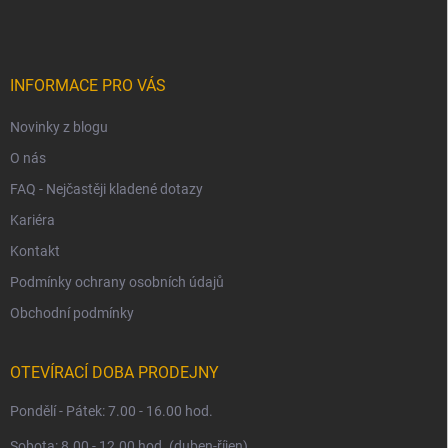
p
a
t
í
INFORMACE PRO VÁS
Novinky z blogu
O nás
FAQ - Nejčastěji kladené dotazy
Kariéra
Kontakt
Podmínky ochrany osobních údajů
Obchodní podmínky
OTEVÍRACÍ DOBA PRODEJNY
Pondělí - Pátek: 7.00 - 16.00 hod.
Sobota: 8.00 - 12.00 hod. (duben-říjen)