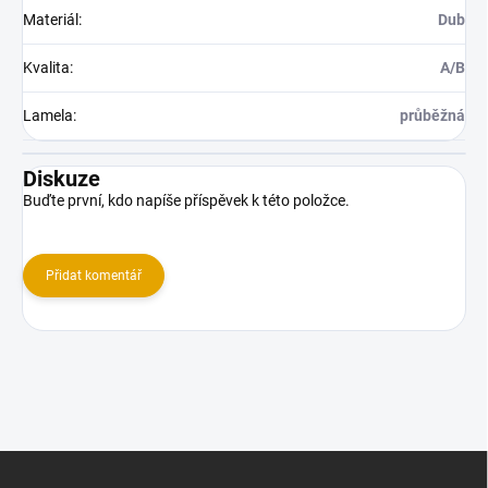
Materiál
:
Dub
Kvalita
:
A/B
Lamela
:
průběžná
Diskuze
Buďte první, kdo napíše příspěvek k této položce.
Přidat komentář
Z
á