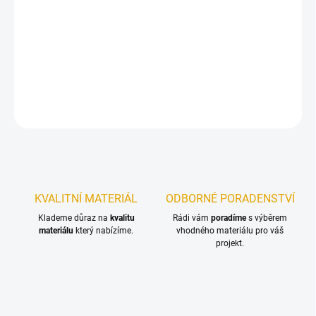
−
+
Přidat do košíku
Spárovka z dubového dřeva. Na výběr z několika rozměrů.
DETAILNÍ INFORMACE
ZEPTAT SE
KVALITNÍ MATERIÁL
ODBORNÉ PORADENSTVÍ
Klademe důraz na
kvalitu
Rádi vám
poradíme
s výběrem
materiálu
který nabízíme.
vhodného materiálu pro váš
projekt.