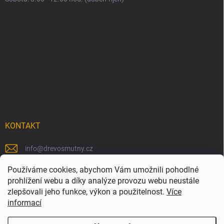
KONTAKT
info
@
drevosmutny.cz
+420 725 710 840
Používáme cookies, abychom Vám umožnili pohodlné
prohlížení webu a díky analýze provozu webu neustále
https://www.facebook.com/drevosmutny/
zlepšovali jeho funkce, výkon a použitelnost.
Více
informací
drevosmutny/