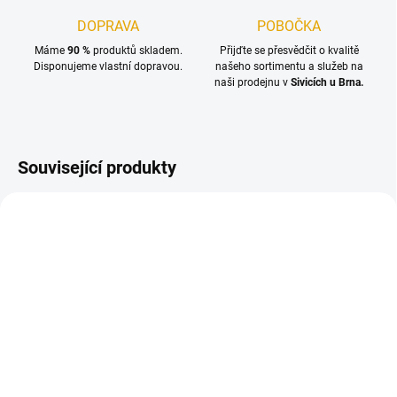
DOPRAVA
POBOČKA
Máme
90 %
produktů skladem.
Přijďte se přesvědčit o kvalitě
Disponujeme vlastní dopravou.
našeho sortimentu a služeb na
naši prodejnu v
Sivicích u Brna.
Související produkty
TIP
NA OBJEDNÁNÍ DO 3 DNŮ
SKLADEM
(39 KS)
(58,43 M2)