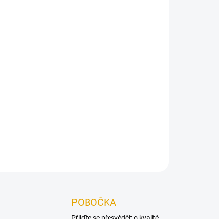
Přidat do košíku
doplňkem při práci s obkladovými a podlahovými
ZEPTAT SE
POBOČKA
Přijďte se přesvědčit o kvalitě