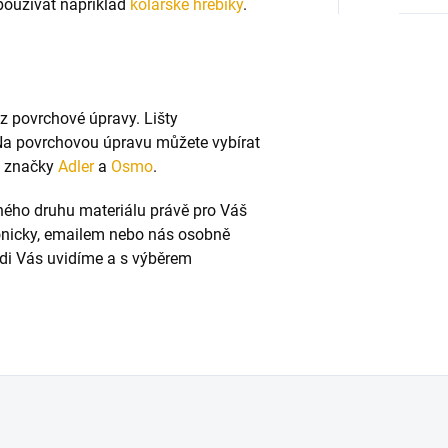
používat například
kolařské hřebíky
.
ez povrchové úpravy. Lišty
Na povrchovou úpravu můžete vybírat
od značky
Adler
a
Osmo
.
vného druhu materiálu právě pro Váš
fonicky, emailem nebo nás osobně
Rádi Vás uvidíme a s výběrem