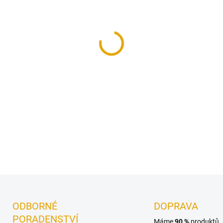
−
+
Dřevěné lišty jsou vhodným 
palubkami.
DETAILNÍ INFORMACE
ODBORNÉ
DOPRAVA
PORADENSTVÍ
Máme
90 %
produktů