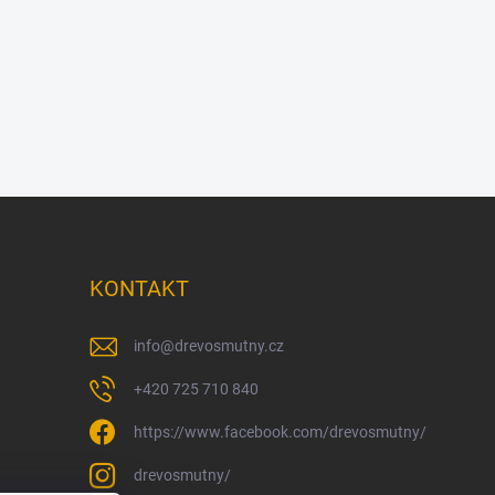
KONTAKT
info
@
drevosmutny.cz
+420 725 710 840
https://www.facebook.com/drevosmutny/
drevosmutny/