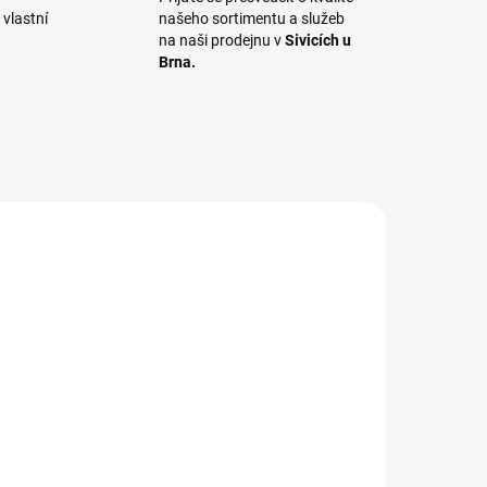
vlastní
našeho sortimentu a služeb
na naši prodejnu v
Sivicích u
Brna.
S005
PROLIS006
ADEM
SKLADEM
1 KS)
(68 KS)