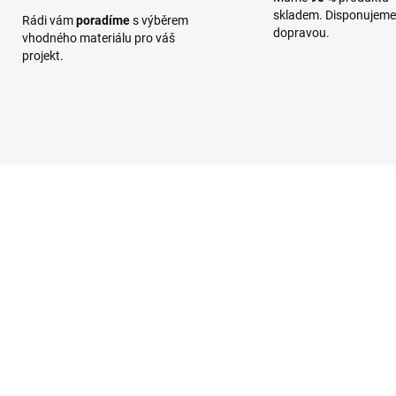
skladem. Disponujeme 
Rádi vám
poradíme
s výběrem
dopravou.
vhodného materiálu pro váš
projekt.
PROLIS004
PROLI
SKLADEM
SKL
(58 KS)
(6
filová lišta rohová -
Profilová lišta rohová -