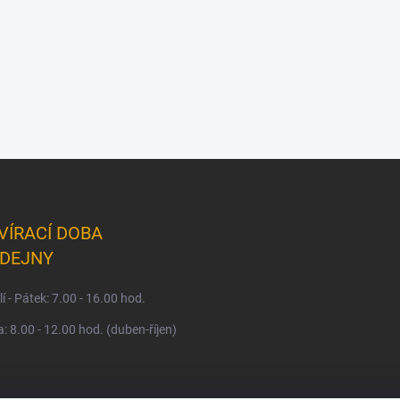
VÍRACÍ DOBA
DEJNY
í - Pátek: 7.00 - 16.00 hod.
: 8.00 - 12.00 hod. (duben-říjen)