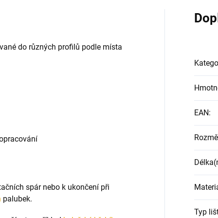
Dop
rované do různých profilů podle místa
Katego
Hmotn
EAN
:
Rozmě
 opracování
Délka
Materi
latačních spár nebo k ukončení při
h
palubek.
Typ liš