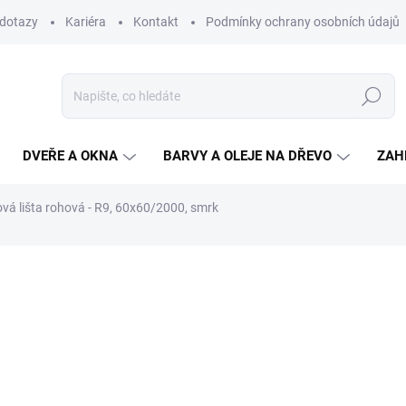
 dotazy
Kariéra
Kontakt
Podmínky ochrany osobních údajů
Hledat
DVEŘE A OKNA
BARVY A OLEJE NA DŘEVO
ZAH
ová lišta rohová - R9, 60x60/2000, smrk
ní
180,30 Kč
/ ks
149 Kč bez DPH
Měrná
SKLADEM
(51 KS)
cena:
MŮŽEME DORUČIT DO:
12.8.2