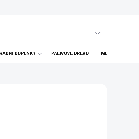
Obchodní podmínky
PRÁZDNÝ KOŠÍK
NÁKUPNÍ
KOŠÍK
RADNÍ DOPLŇKY
PALIVOVÉ DŘEVO
MERCH DŘEVO 
026