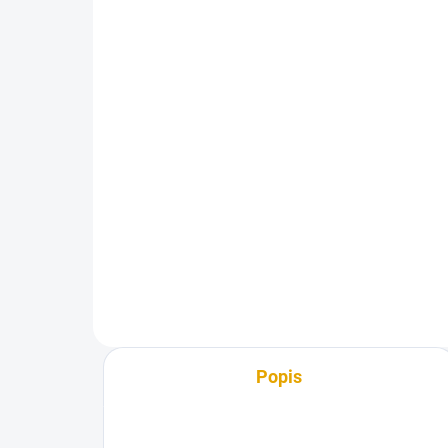
zinek, 80g.
R1
24,20 Kč
92
20 Kč bez DPH
76 
Do košíku
Univerzální kolařské hřebíky
Dře
dop
a p
Popis