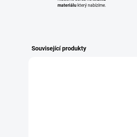
materiálu
který nabízíme.
Související produkty
KOLHRE002
SKLADEM
(15 BAL.)
Kolařský hřebík 1,4x32,
Pro