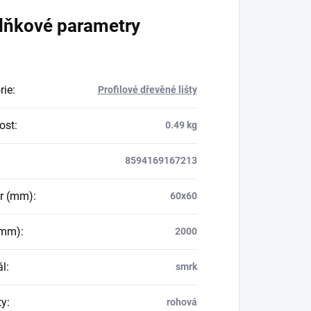
lňkové parametry
rie
:
Profilové dřevěné lišty
ost
:
0.49 kg
8594169167213
r (mm)
:
60x60
(mm)
:
2000
ál
:
smrk
ty
:
rohová