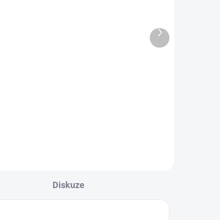
Profilová lišta rohová -
R5, 25x25/2000, smrk
Další
82,30 Kč
produkt
68 Kč bez DPH
Do košíku
Dřevěné lišty jsou vhodným
vými
doplňkem při práci s obkladovými
a podlahovými palubkami.
Diskuze