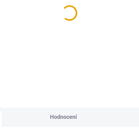
, 40x19/2000, smrk
R4, 35x35/2000, smrk
 Kč
96,80 Kč
Kč bez DPH
80 Kč bez DPH
Do košíku
Do košíku
věné lišty jsou vhodným
Dřevěné lišty jsou vhodným
lňkem při práci s obkladovými
doplňkem při práci s obklado
odlahovými palubkami.
a podlahovými palubkami.
Hodnocení