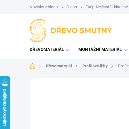
Přejít
Novinky z blogu
O nás
FAQ - Nejčastěji kladené
na
obsah
DŘEVOMATERIÁL
MONTÁŽNÍ MATERIÁL
Domů
Dřevomateriál
Profilové lišty
Profil
Neohodnoceno
Podrobnosti hodnoce