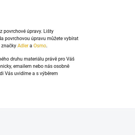
ez povrchové úpravy. Lišty
Na povrchovou úpravu můžete vybírat
od značky
Adler
a
Osmo
.
vného druhu materiálu právě pro Váš
fonicky, emailem nebo nás osobně
Rádi Vás uvidíme a s výběrem