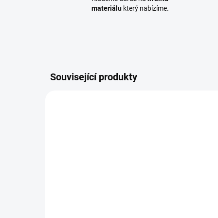
materiálu
který nabízíme.
Související produkty
KOLHRE002
SKLADEM
(15 BAL.)
Kolařský hřebík 1,4x32,
Pro