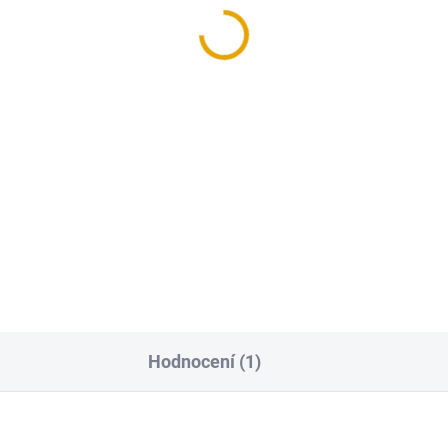
, 40x19/2000, smrk
R4, 35x35/2000, smrk
 Kč
96,80 Kč
Kč bez DPH
80 Kč bez DPH
Do košíku
Do košíku
věné lišty jsou vhodným
Dřevěné lišty jsou vhodným
lňkem při práci s obkladovými
doplňkem při práci s obklado
odlahovými palubkami.
a podlahovými palubkami.
Hodnocení (1)