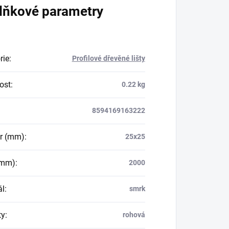
lňkové parametry
rie
:
Profilové dřevěné lišty
ost
:
0.22 kg
8594169163222
r (mm)
:
25x25
(mm)
:
2000
ál
:
smrk
ty
:
rohová