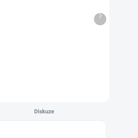
R7, 45x45/2000, smrk
Další
116,20 Kč
produkt
96 Kč bez DPH
Do košíku
Dřevěné lišty jsou vhodným
vými
doplňkem při práci s obkladovými
a podlahovými palubkami.
Diskuze