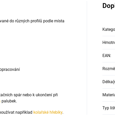
Dop
rované do různých profilů podle místa
Katego
Hmotn
EAN
:
Rozmě
 opracování
Délka
Materi
latačních spár nebo k ukončení při
h
palubek.
Typ liš
používat například
kolařské hřebíky
.