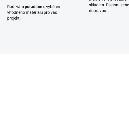
skladem. Disponujeme 
Rádi vám
poradíme
s výběrem
dopravou.
vhodného materiálu pro váš
projekt.
PROLIS004
PROLI
SKLADEM
SKL
(58 KS)
(6
filová lišta rohová -
Profilová lišta rohová -