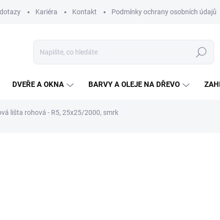
 dotazy
Kariéra
Kontakt
Podmínky ochrany osobních údajů
Hledat
DVEŘE A OKNA
BARVY A OLEJE NA DŘEVO
ZAH
ová lišta rohová - R5, 25x25/2000, smrk
82,30 Kč
/ ks
68 Kč bez DPH
Měrná
SKLADEM
(68 KS)
cena:
MŮŽEME DORUČIT DO:
11.8.2