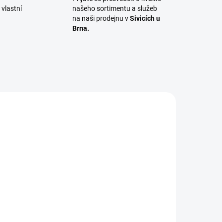
vlastní
našeho sortimentu a služeb
na naši prodejnu v
Sivicích u
Brna.
S005
PROLIS007
ADEM
SKLADEM
9 KS)
(40 KS)
Profilová lišta rohová -