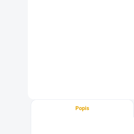
zinek, 80g.
R1
24,20 Kč
92
20 Kč bez DPH
76 
Do košíku
Univerzální kolařské hřebíky
Dře
dop
a p
Popis