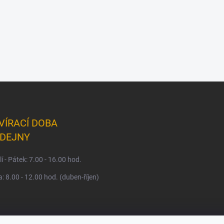
VÍRACÍ DOBA
DEJNY
í - Pátek: 7.00 - 16.00 hod.
: 8.00 - 12.00 hod. (duben-říjen)