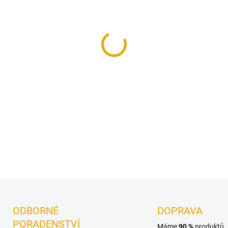
−
+
Dřevěné lišty jsou vhodným 
palubkami.
DETAILNÍ INFORMACE
ODBORNÉ
DOPRAVA
PORADENSTVÍ
Máme
90 %
produktů