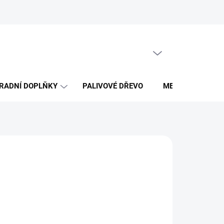
Obchodní podmínky
PRÁZDNÝ KOŠÍK
NÁKUPNÍ
KOŠÍK
RADNÍ DOPLŇKY
PALIVOVÉ DŘEVO
MERCH DŘEVO 
026