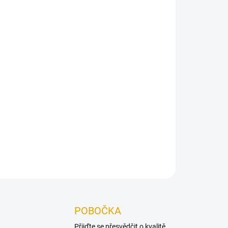
Přidat do košíku
doplňkem při práci s obkladovými a podlahovými
ZEPTAT SE
POBOČKA
Přijďte se přesvědčit o kvalitě