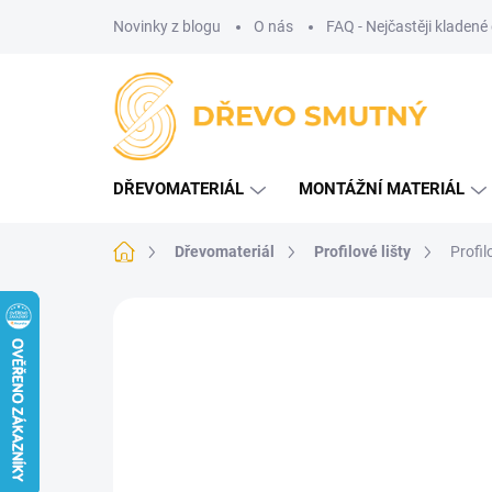
Přejít
Novinky z blogu
O nás
FAQ - Nejčastěji kladené
na
obsah
DŘEVOMATERIÁL
MONTÁŽNÍ MATERIÁL
Domů
Dřevomateriál
Profilové lišty
Profil
1 hodnocení
Podrobnosti hodnocení