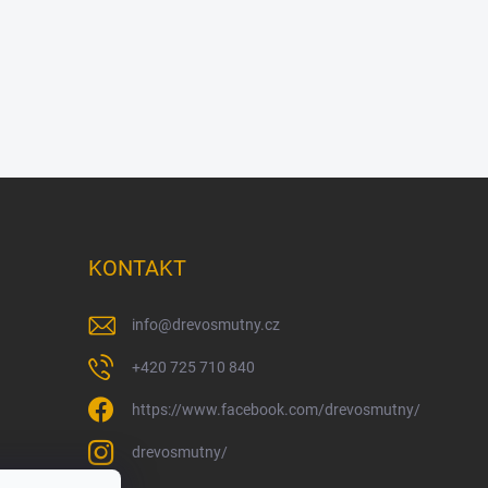
KONTAKT
info
@
drevosmutny.cz
+420 725 710 840
https://www.facebook.com/drevosmutny/
drevosmutny/