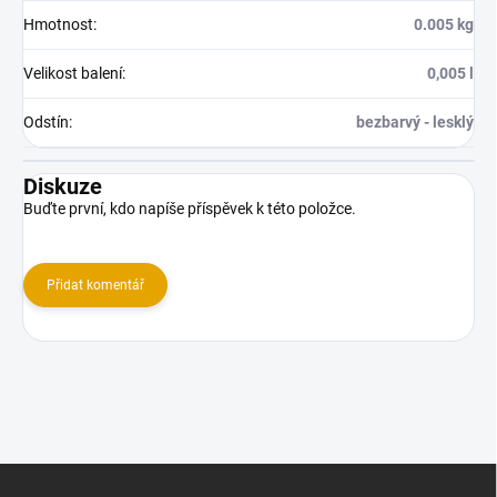
Hmotnost
:
0.005 kg
Velikost balení
:
0,005 l
Odstín
:
bezbarvý - lesklý
Diskuze
Buďte první, kdo napíše příspěvek k této položce.
Přidat komentář
Z