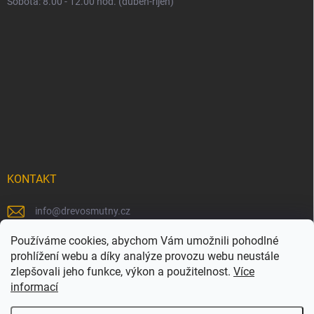
Sobota: 8.00 - 12.00 hod. (duben-říjen)
KONTAKT
info
@
drevosmutny.cz
+420 725 710 840
Používáme cookies, abychom Vám umožnili pohodlné
prohlížení webu a díky analýze provozu webu neustále
https://www.facebook.com/drevosmutny/
zlepšovali jeho funkce, výkon a použitelnost.
Více
informací
drevosmutny/