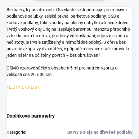
Bezbarvý, k použití uvnitř. Obzvláště se doporučuje pro masivní
podlahové palubky, selská prkna, parketové podlahy, OSB a
korkové podlahy; také vhodný na plochy nábytku a lepené dřevo.
Tvrdý voskový olej Original zesiluje barevnou intenzitu přírodního
vzhledu povrchu dřeva, je odolný vůči ošlapání, odpuzuje vodu a
nečistoty, je trvale zatížitelný a mimořádně odolný. U dřeva bez
povrchové úpravy dva nátěry, v případě renovace stačí zpravidla
jeden nátěr na očištěný povrch – bez obrušování!
OSMO vzorové sáčky s obsahem 5 ml pro natření vzorku o
velikosti cca 20 x 30 cm.
TECHNICKÝ LIST
Doplňkové parametry
Kategorie
:
Barvy a oleje na dřevěné podlahy