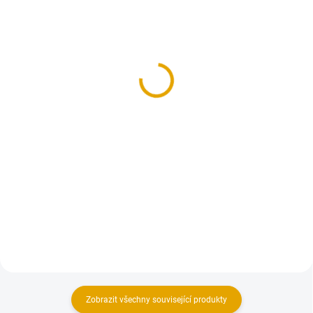
SKLADEM
NENÍ SKLADEM
(1 KS)
OSMO tvrdý vosk. olej
OSMO tvrdý vosk. olej
3062 Matný, 0,005l
3032 Hedvábný polomat,
32,70 Kč
0,005l
27 Kč bez DPH
32,70 Kč
27 Kč bez DPH
Detail
Do košíku
Speciálně přizpůsoben dřevěným
podlahám – povrch se snadnou
Speciálně přizpůsoben dřevěným
údržbou a pro zdravé bydlení!
podlahám – povrch se snadnou
údržbou a pro zdravé bydlení!
Zobrazit všechny související produkty