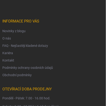
á
p
a
t
í
INFORMACE PRO VÁS
Novinky z blogu
O nás
FAQ - Nejčastěji kladené dotazy
Kariéra
Kontakt
Podmínky ochrany osobních údajů
Obchodní podmínky
OTEVÍRACÍ DOBA PRODEJNY
Pondělí - Pátek: 7.00 - 16.00 hod.