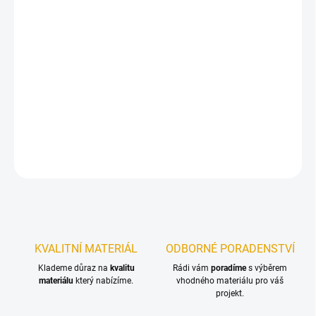
12.8.2026
−
+
Přidat do košíku
Speciálně přizpůsoben dřevěným podlahám – povrch se snadnou
údržbou a pro zdravé bydlení!
DETAILNÍ INFORMACE
ZEPTAT SE
KVALITNÍ MATERIÁL
ODBORNÉ PORADENSTVÍ
Klademe důraz na
kvalitu
Rádi vám
poradíme
s výběrem
materiálu
který nabízíme.
vhodného materiálu pro váš
projekt.