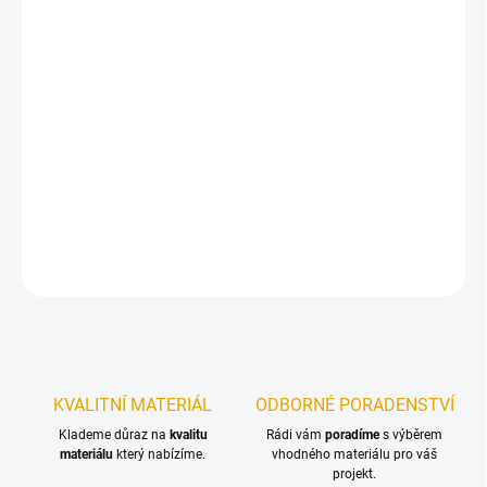
DORUČIT DO:
12.8.2026
−
+
Přidat do košíku
Obkladové palubky jsou vysušená a čtyřstranně opracovaná
prkna, která mají na podélné straně pero a drážku.
DETAILNÍ INFORMACE
ZEPTAT SE
KVALITNÍ MATERIÁL
ODBORNÉ PORADENSTVÍ
Klademe důraz na
kvalitu
Rádi vám
poradíme
s výběrem
materiálu
který nabízíme.
vhodného materiálu pro váš
projekt.