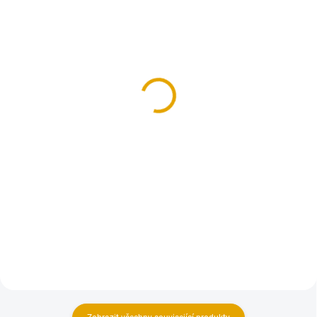
SKLADEM
SKLADEM
(24 BAL.)
(23 BAL.)
Úchytka obložení č.5, FE,
Vrut konstrukční 4x50,
zinek
FE, zinek žlutý, 500
ks/bal.
49,60 Kč
302,50 Kč
41 Kč bez DPH
250 Kč bez DPH
Do košíku
Do košíku
Úchytka pro upevnění dřevěných
palubek
Konstrukční vruty jsou vhodné
pro všechny druhy dřevěných
konstrukcí.