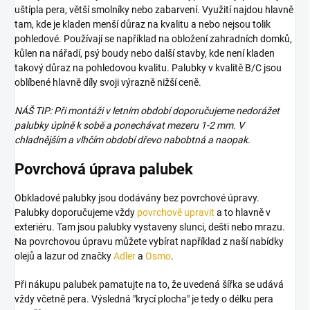
uštípla pera, větší smolníky nebo zabarvení. Využití najdou hlavně
tam, kde je kladen menší důraz na kvalitu a nebo nejsou tolik
pohledové. Používají se například na obložení zahradních domků,
kůlen na nářadí, psý boudy nebo další stavby, kde není kladen
takový důraz na pohledovou kvalitu. Palubky v kvalitě B/C jsou
oblíbené hlavně díly svoji výrazně nižší ceně.
NÁŠ TIP: Při montáži v letním období doporučujeme nedorážet
palubky úplně k sobě a ponechávat mezeru 1-2 mm. V
chladnějším a vlhčím období dřevo nabobtná a naopak
.
Povrchová úprava palubek
Obkladové palubky jsou dodávány bez povrchové úpravy.
Palubky doporučujeme vždy
povrchově upravit
a to hlavně v
exteriéru. Tam jsou palubky vystaveny slunci, dešti nebo mrazu.
Na povrchovou úpravu můžete vybírat například z naší nabídky
olejů a lazur od značky
Adler
a
Osmo
.
Při nákupu palubek pamatujte na to, že uvedená šířka se udává
vždy včetně pera. Výsledná "krycí plocha" je tedy o délku pera