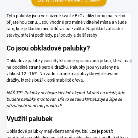
Zobrazit všechny související produkty
Tyto palubky jsou ve snížené kvalitě B/C a díky tomu mají velmi
přijatelnou cenu. Jsou vhodné pro méně viditelné místa a všude
tam, kde je kladen menší důraz na kvalitu. Například zahradní
stavby, střešní podhledy, psí boudy a další staby
Co jsou obkladové palubky?
Obkladové palubky jsou čtyřstranně opracovaná prkna, která mají
na podélné straně pero a drážku. Palubky jsou vysušeny na
vlhkost 12 - 16%. Na zadní straně mají obvykle vyfrézované
drážky, které slouží k lepší stabilitě dřeva.
NÁŠ TIP: Palubky nechejte ideálně alepoň 14 dnů na místě, kde
budete palubky montovat. Dřevo se tak aklimatizuje a lépe se
přizpůsobí danému prostředí.
Využití palubek
Obkladové palubky mají všestranné využití. Lze je použít
například na obklady stěn a stropů, obklady saun, podbití střech,