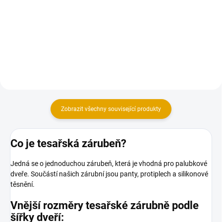
Univerzální palubkové dveře
Tesařská zárubeň pro jednokřídlé
palubkové dveře
Zobrazit všechny související produkty
Co je tesařská zárubeň?
Jedná se o jednoduchou zárubeň, která je vhodná pro palubkové
dveře. Součástí našich zárubní jsou panty, protiplech a silikonové
těsnění.
Vnější rozměry tesařské zárubně podle
šířky dveří: