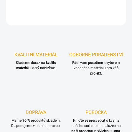
DETAILNÍ INFORMACE
ZEPTAT SE
KVALITNÍ MATERIÁL
ODBORNÉ PORADENSTVÍ
Klademe důraz na
kvalitu
Rádi vám
poradíme
s výběrem
materiálu
který nabízíme.
vhodného materiálu pro váš
projekt.
DOPRAVA
POBOČKA
Máme
90 %
produktů skladem.
Přijďte se přesvědčit o kvalitě
Disponujeme vlastní dopravou.
našeho sortimentu a služeb na
naši prodejnu v
Sivicích u Brna.