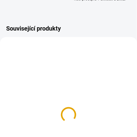
Související produkty
SKLADEM
NA OBJEDNÁNÍ DO 14 DNŮ
(2 KS)
(99 KS)
Palubkové dveře č.1,
Tesařská zárubeň pro
80cm, pravé
jednokřídlé dveře
4 598 Kč
1 923,90 Kč
3 800 Kč bez DPH
1 590 Kč bez DPH
Do košíku
Detail