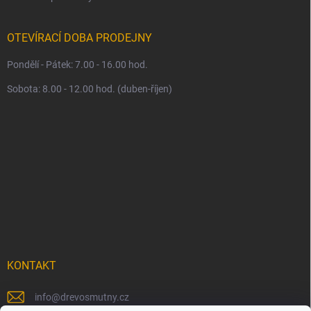
OTEVÍRACÍ DOBA PRODEJNY
Pondělí - Pátek: 7.00 - 16.00 hod.
Sobota: 8.00 - 12.00 hod. (duben-říjen)
KONTAKT
info
@
drevosmutny.cz