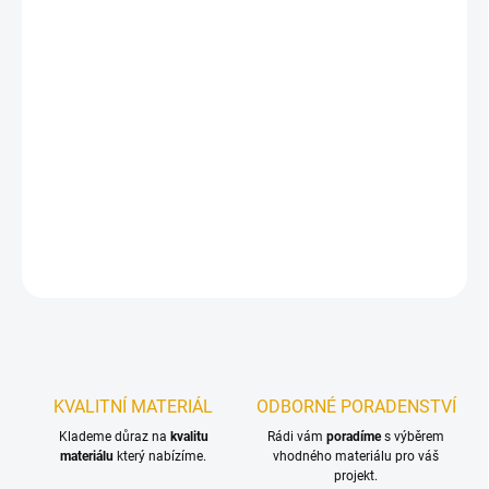
ŠÍŘKA
MŮŽEME DORUČIT DO:
ZVOLTE VARIANTU
−
+
Přidat do košíku
Univerzální palubkové dveře.
DETAILNÍ INFORMACE
ZEPTAT SE
KVALITNÍ MATERIÁL
ODBORNÉ PORADENSTVÍ
Klademe důraz na
kvalitu
Rádi vám
poradíme
s výběrem
materiálu
který nabízíme.
vhodného materiálu pro váš
projekt.