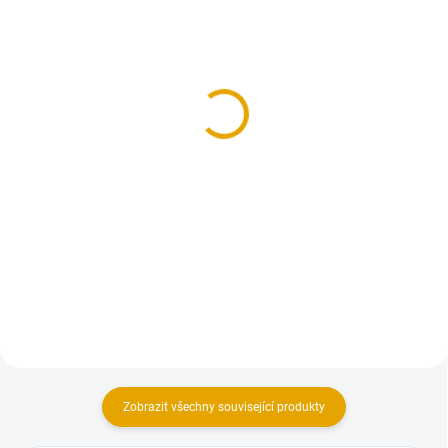
NA OBJEDNÁNÍ DO 14 DNŮ
SKLADEM
(99 KS)
(3 KS)
Tesařská zárubeň pro
Tesařská zárubeň 80cm,
jednokřídlé dveře
pravá
1 923,90 Kč
1 923,90 Kč
1 590 Kč bez DPH
1 590 Kč bez DPH
Detail
Do košíku
Tesařská zárubeň pro jednokřídlé
Tesařská zárubeň pro jednokřídlé
palubkové dveře
palubkové dveře
Zobrazit všechny související produkty