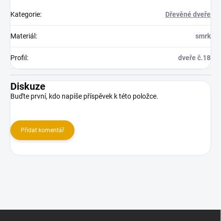
Kategorie
:
Dřevěné dveře
Materiál
:
smrk
Profil
:
dveře č.18
Diskuze
Buďte první, kdo napíše příspěvek k této položce.
Přidat komentář
Z