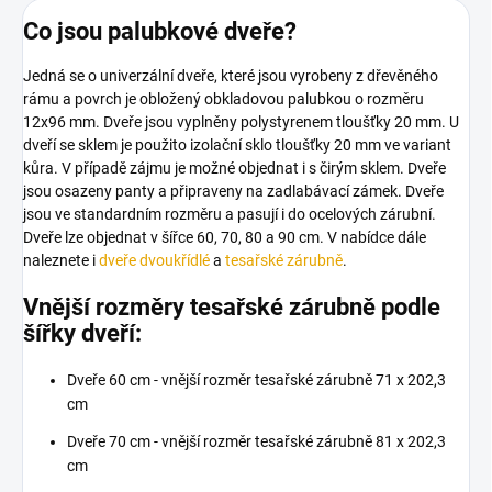
Co jsou palubkové dveře?
Jedná se o univerzální dveře, které jsou vyrobeny z dřevěného
rámu a povrch je obložený obkladovou palubkou o rozměru
12x96 mm. Dveře jsou vyplněny polystyrenem tloušťky 20 mm.
U
dveří se sklem je použito izolační sklo tloušťky 20 mm ve variant
kůra. V případě zájmu je možné objednat i s čirým sklem.
Dveře
jsou osazeny panty a připraveny na zadlabávací zámek. Dveře
jsou ve standardním rozměru a pasují i do ocelových zárubní.
Dveře lze objednat v šířce 60, 70, 80 a 90 cm. V nabídce dále
naleznete i
dveře dvoukřídlé
a
tesařské zárubně
.
Vnější rozměry tesařské zárubně podle
šířky dveří:
Dveře 60 cm - vnější rozměr tesařské zárubně 71 x 202,3
cm
Dveře 70 cm - vnější rozměr tesařské zárubně 81 x 202,3
cm