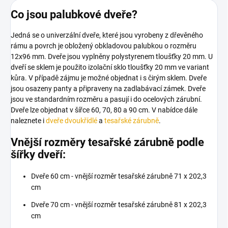
Co jsou palubkové dveře?
Jedná se o univerzální dveře, které jsou vyrobeny z dřevěného
rámu a povrch je obložený obkladovou palubkou o rozměru
12x96 mm. Dveře jsou vyplněny polystyrenem tloušťky 20 mm.
U
dveří se sklem je použito izolační sklo tloušťky 20 mm ve variant
kůra. V případě zájmu je možné objednat i s čirým sklem.
Dveře
jsou osazeny panty a připraveny na zadlabávací zámek. Dveře
jsou ve standardním rozměru a pasují i do ocelových zárubní.
Dveře lze objednat v šířce 60, 70, 80 a 90 cm. V nabídce dále
naleznete i
dveře dvoukřídlé
a
tesařské zárubně
.
Vnější rozměry tesařské zárubně podle
šířky dveří:
Dveře 60 cm - vnější rozměr tesařské zárubně 71 x 202,3
cm
Dveře 70 cm - vnější rozměr tesařské zárubně 81 x 202,3
cm