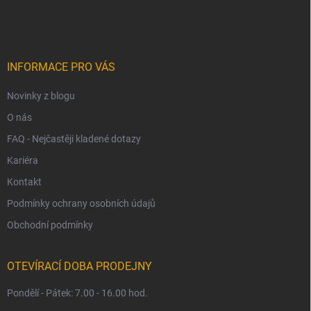
á
p
a
t
í
INFORMACE PRO VÁS
Novinky z blogu
O nás
FAQ - Nejčastěji kladené dotazy
Kariéra
Kontakt
Podmínky ochrany osobních údajů
Obchodní podmínky
OTEVÍRACÍ DOBA PRODEJNY
Pondělí - Pátek: 7.00 - 16.00 hod.