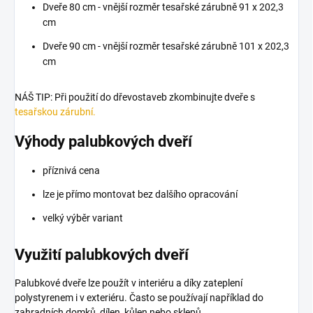
Dveře 80 cm - vnější rozměr tesařské zárubně 91 x 202,3
cm
Dveře 90 cm - vnější rozměr tesařské zárubně 101 x 202,3
cm
NÁŠ TIP: Při použití do dřevostaveb zkombinujte dveře s
tesařskou zárubní.
Výhody palubkových dveří
příznivá cena
lze je přímo montovat bez dalšího opracování
velký výběr variant
Využití palubkových dveří
Palubkové dveře lze použít v interiéru a díky zateplení
polystyrenem i v exteriéru. Často se používají například do
zahradních domků, dílen, kůlen nebo sklepů.