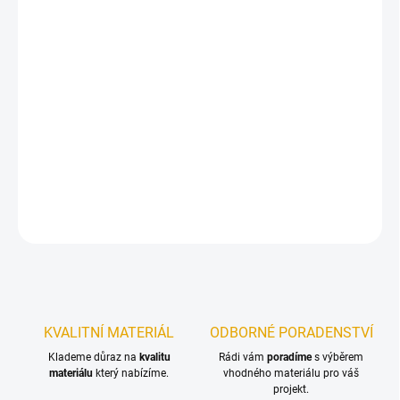
ŠÍŘKA
MŮŽEME DORUČIT DO:
ZVOLTE VARIANTU
−
+
Přidat do košíku
Univerzální palubkové dveře.
DETAILNÍ INFORMACE
ZEPTAT SE
KVALITNÍ MATERIÁL
ODBORNÉ PORADENSTVÍ
Klademe důraz na
kvalitu
Rádi vám
poradíme
s výběrem
materiálu
který nabízíme.
vhodného materiálu pro váš
projekt.