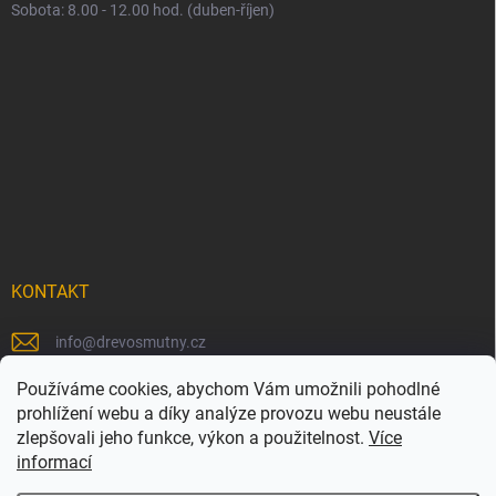
Sobota: 8.00 - 12.00 hod. (duben-říjen)
KONTAKT
info
@
drevosmutny.cz
+420 725 710 840
Používáme cookies, abychom Vám umožnili pohodlné
prohlížení webu a díky analýze provozu webu neustále
https://www.facebook.com/drevosmutny/
zlepšovali jeho funkce, výkon a použitelnost.
Více
informací
drevosmutny/