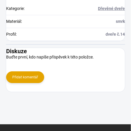
Kategorie
:
Dřevěné dveře
Materiál
:
smrk
Profil
:
dveře č.14
Diskuze
Buďte první, kdo napíše příspěvek k této položce.
Přidat komentář
Z