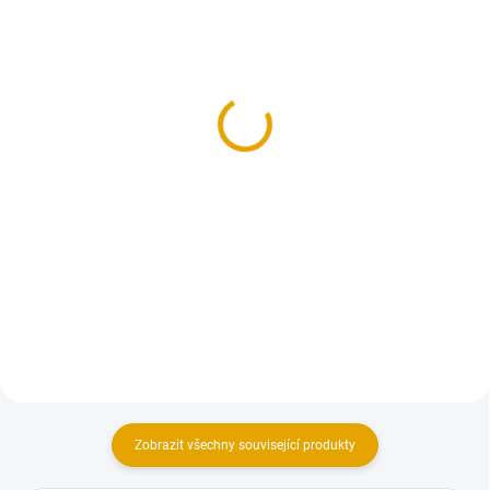
NA OBJEDNÁNÍ DO 14 DNŮ
SKLADEM
(99 KS)
(3 KS)
Tesařská zárubeň pro
Tesařská zárubeň 80cm,
jednokřídlé dveře
pravá
1 923,90 Kč
1 923,90 Kč
1 590 Kč bez DPH
1 590 Kč bez DPH
Detail
Do košíku
Tesařská zárubeň pro jednokřídlé
Tesařská zárubeň pro jednokřídlé
palubkové dveře
palubkové dveře
Zobrazit všechny související produkty