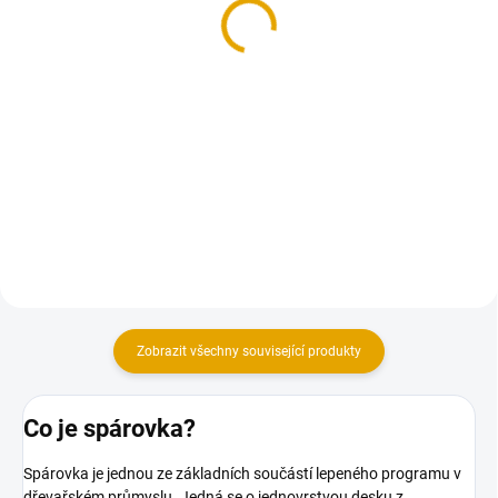
Spárovka
borovice, A/B
18x1230x2500, smrk A/B
1 870 Kč
od
544,50 Kč
od 1 545,50 Kč bez DPH
450 Kč bez DPH
Detail
Do košíku
Spárovky z borového dřeva. Na
Kvalitní smrkové spárovky.
výběr z několika rozměrů.
Zobrazit všechny související produkty
Co je spárovka?
Spárovka je jednou ze základních součástí lepeného programu v
dřevařském průmyslu. Jedná se o jednovrstvou desku z