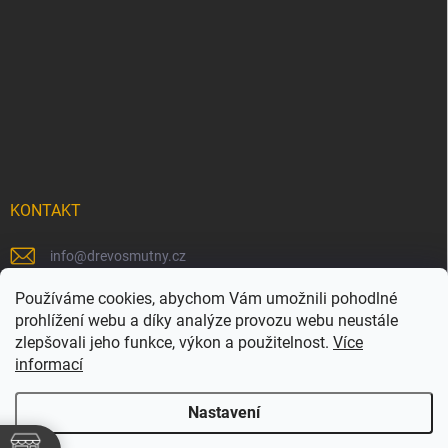
KONTAKT
info
@
drevosmutny.cz
+420 725 710 840
Používáme cookies, abychom Vám umožnili pohodlné
prohlížení webu a díky analýze provozu webu neustále
https://www.facebook.com/drevosmutny/
zlepšovali jeho funkce, výkon a použitelnost.
Více
informací
drevosmutny/
Nastavení