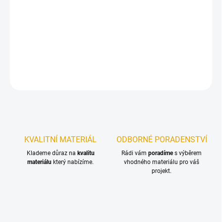
−
+
Přidat do košíku
Spárovky z borového dřeva. Na výběr z několika rozměrů.
DETAILNÍ INFORMACE
ZEPTAT SE
KVALITNÍ MATERIÁL
ODBORNÉ PORADENSTVÍ
Klademe důraz na
kvalitu
Rádi vám
poradíme
s výběrem
materiálu
který nabízíme.
vhodného materiálu pro váš
projekt.