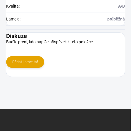
Kvalita
:
A/B
Lamela
:
průběžná
Diskuze
Buďte první, kdo napíše příspěvek k této položce.
Přidat komentář
Z
á
p