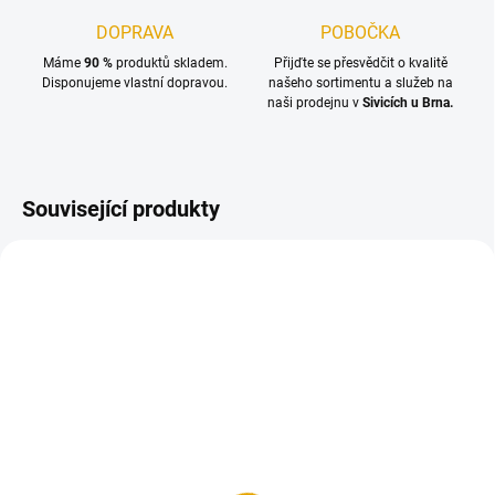
DOPRAVA
POBOČKA
Máme
90 %
produktů skladem.
Přijďte se přesvědčit o kvalitě
Disponujeme vlastní dopravou.
našeho sortimentu a služeb na
naši prodejnu v
Sivicích u Brna.
Související produkty
TIP
NA OBJEDNÁNÍ DO 3 DNŮ
(50 KS)
SKLADEM
(58,43 M2)
Spárovka 22mm,