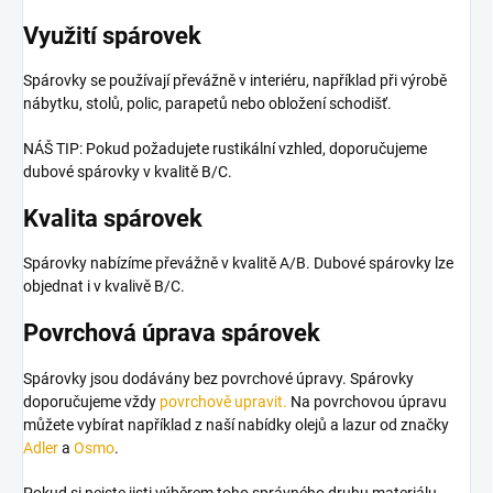
Využití spárovek
Spárovky se používají převážně v interiéru, například při výrobě
nábytku, stolů, polic, parapetů nebo obložení schodišť.
NÁŠ TIP: Pokud požadujete rustikální vzhled, doporučujeme
dubové spárovky v kvalitě B/C.
Kvalita spárovek
Spárovky nabízíme převážně v kvalitě A/B.
Dubové spárovky lze
objednat i v kvalivě B/C.
Povrchová úprava spárovek
Spárovky jsou dodávány bez povrchové úpravy. Spárovky
doporučujeme vždy
povrchově upravit.
Na povrchovou úpravu
můžete vybírat například z naší nabídky olejů a lazur od značky
Adler
a
Osmo
.
Pokud si nejste jisti výběrem toho správného druhu materiálu