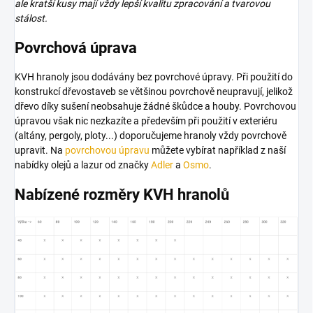
ale kratší kusy mají vždy lepší kvalitu zpracování a tvarovou
stálost.
Povrchová úprava
KVH hranoly jsou dodávány bez povrchové úpravy. Při použití do
konstrukcí dřevostaveb se většinou povrchově neupravují, jelikož
dřevo díky sušení neobsahuje žádné škůdce a houby. Povrchovou
úpravou však nic nezkazíte a především při použití v exteriéru
(altány, pergoly, ploty...) doporučujeme hranoly vždy povrchově
upravit. Na
povrchovou úpravu
můžete vybírat například z naší
nabídky olejů a lazur od značky
Adler
a
Osmo
.
Nabízené rozměry KVH hranolů