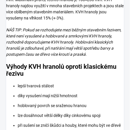
hranoly najdou využití v mnoha stavebních projektech a jsou stale
více oblíbeným stavebním materiálem. KVH hranoly jsou
vysušeny na vlhkost 15% (+-3%).
NÁŠ TIP: Pokud se rozhodujete mezi běžným stavebním řezivem,
které není vysušené a hoblované a smrkovými KVH hranoly,
rozhodně doporučujeme KVH hranoly. Hoblování klasických
hranolů je zdlouhavé, při natírání mají větší spotřebu barvy a
postupem času se dřevo více kroutí a praská.
Výhody KVH hranolů oproti klasickému
řezivu
lepší tvarová stálost
díky vysušení mají nižší hmotnost
hoblovaný povrch se sraženou hranou
lze dosáhnout větší délky díky cinkovému spoji
při sušení se zničí škůdci a houby, které mohu být ve dřevě