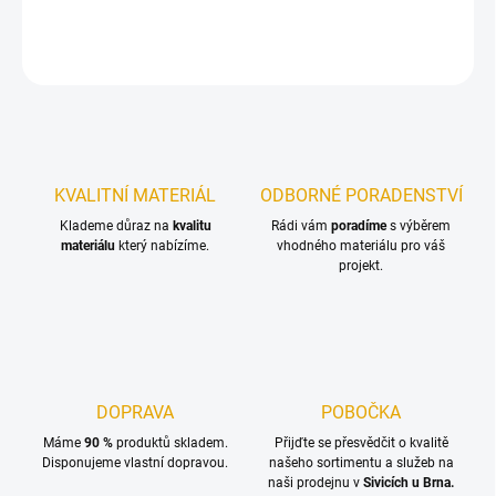
DETAILNÍ INFORMACE
ZEPTAT SE
KVALITNÍ MATERIÁL
ODBORNÉ PORADENSTVÍ
Klademe důraz na
kvalitu
Rádi vám
poradíme
s výběrem
materiálu
který nabízíme.
vhodného materiálu pro váš
projekt.
DOPRAVA
POBOČKA
Máme
90 %
produktů skladem.
Přijďte se přesvědčit o kvalitě
Disponujeme vlastní dopravou.
našeho sortimentu a služeb na
naši prodejnu v
Sivicích u Brna.