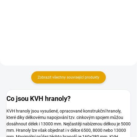
Do košíku
Profesionální univerzální
filmotvorná lazura v lesklé
Konstrukční vruty jsou vhodné
variantě pro nové nátěry a
pro všechny druhy dřevěných
renovace na dřevo v exteriéru.
konstrukcí.
Zobrazit všechny související produkty
Co jsou KVH hranoly?
KVH hranoly jsou vysušené, opracované konstrukční hranoly,
které díky délkovému napojování tzv. cinkovým spojem můžou
dosáhnout délek i 13000 mm. Nejčastěji nabízenou délkou je 5000
mm. Hranoly lze však objednat i v délce 6500, 8000 nebo 13000
mm. Maximální průřez těchto hranolů je 160×280 mm. KVH