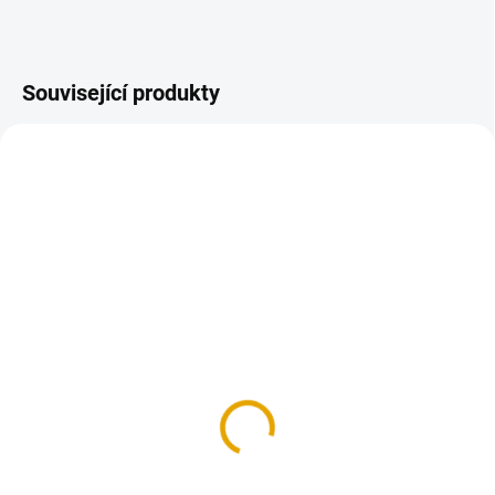
Související produkty
SKLADEM
SKLADEM
(12 BAL.)
(2 KS)
Vrut konstrukční 5x80,
ADLER Pullex Top-Lasur
FE, zinek žlutý, 200
Afzelia, 0,75l
ks/bal.
620,70 Kč
290,40 Kč
513 Kč bez DPH
240 Kč bez DPH
Do košíku