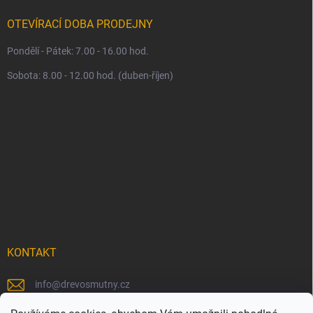
OTEVÍRACÍ DOBA PRODEJNY
Pondělí - Pátek: 7.00 - 16.00 hod.
Sobota: 8.00 - 12.00 hod. (duben-říjen)
KONTAKT
info
@
drevosmutny.cz
+420 725 710 840