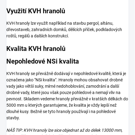
Využití KVH hranolů
KVH hranoly lze využít například na stavbu pergol, altánu,
dřevostaveb, zahradních domků, dělících příček, podkladových
roštů, regálů a dalších konstrukcí.
Kvalita KVH hranolů
Nepohledové NSi kvalita
KVH hranoly se převážně dodávají v nepohledové kvalitě, která je
označena jako "NSi kvalita". Hranoly mohou obsahovat drobné
vady jako větší suky, mírné nedohoblování, zamodrání a další
drobné vady, které jsou však pouze pohledové a nemají vliv na
pevnost. Skladem vedeme hranoly převážně v kratších délkách do
5000 mm u kterých garantujeme, že kvalita je vždy lepší než
dlouhé kusy. Bežně se tyto hranoly používají i na pohledové
stavby.
NÁŠ TIP: KVH hranoly lze sice objednat až do délek 13000 mm,