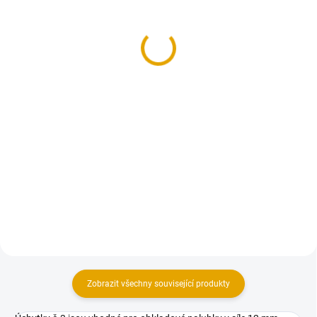
Palubka obkladová
12x96/2100, A/B, Sever.
12x96/3000, A/B, Sever.
smrk
smrk,
266,20 Kč
266,20 Kč
220 Kč bez DPH
220 Kč bez DPH
Do košíku
Do košíku
Obkladové palubky jsou
vysušená a čtyřstranně
Obkladové palubky jsou
opracovaná prkna, která mají na
vysušená a čtyřstranně
podélné straně pero a drážku.
opracovaná prkna, která mají na
podélné straně pero a drážku.
Zobrazit všechny související produkty