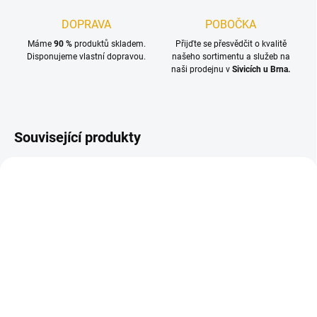
DOPRAVA
POBOČKA
Máme
90 %
produktů skladem.
Přijďte se přesvědčit o kvalitě
Disponujeme vlastní dopravou.
našeho sortimentu a služeb na
naši prodejnu v
Sivicích u Brna.
Související produkty
TIP
SKLADEM
(>100 M2)
SKLADEM
(>100 M2)
Palubka obkladová