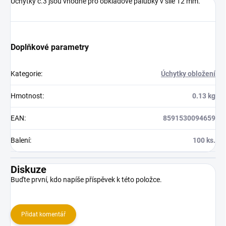
Úchytky č.3 jsou vhodné pro obkladové palubky v síle 12 mm.
Doplňkové parametry
Kategorie
:
Úchytky obložení
Hmotnost
:
0.13 kg
EAN
:
8591530094659
Balení
:
100 ks.
Diskuze
Buďte první, kdo napíše příspěvek k této položce.
Přidat komentář