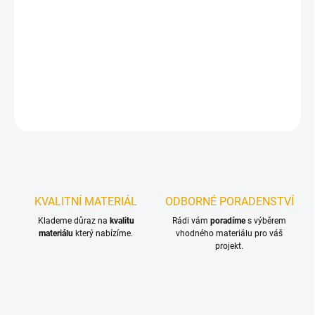
−
+
Přidat do košíku
Úchytka pro upevnění dřevěných palubek
DETAILNÍ INFORMACE
ZEPTAT SE
KVALITNÍ MATERIÁL
ODBORNÉ PORADENSTVÍ
Klademe důraz na
kvalitu
Rádi vám
poradíme
s výběrem
materiálu
který nabízíme.
vhodného materiálu pro váš
projekt.