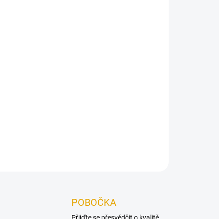
Přidat do košíku
EKOWOOD je díky nejmodernější zámku 5G
lahami.
ZEPTAT SE
POBOČKA
Přijďte se přesvědčit o kvalitě