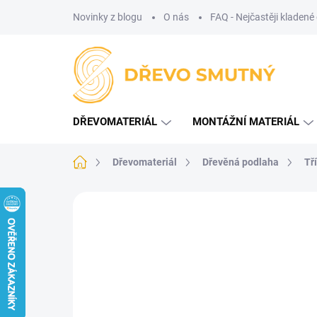
Přejít
Novinky z blogu
O nás
FAQ - Nejčastěji kladené
na
obsah
DŘEVOMATERIÁL
MONTÁŽNÍ MATERIÁL
Domů
Dřevomateriál
Dřevěná podlaha
Tř
Neohodnoceno
Podrobnosti hodnoce