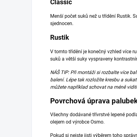
Classic
Menší počet suků než u třídění Rustik. S
sjednocen.
Rustik
V tomto třídění je konečný vzhled více r
suků a větší suky vyspraveny kontrast
NÁŠ TIP: Při montáži si rozbalte více ba
balení. Lépe tak rozložíte kresbu a sukat
můžete například schovat na méně vidit
Povrchová úprava palube
Všechny dodávané třívrstvé lepené pod
olejem od výrobce Osmo.
Pokud si nejste jisti výběrem toho sprá