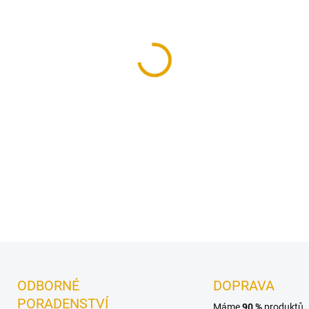
−
+
Třívrstvá dřevěná podlaha 
špičkou mezi dřevěnými pod
DETAILNÍ INFORMACE
ODBORNÉ
DOPRAVA
PORADENSTVÍ
Máme
90 %
produktů