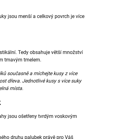
uky jsou menší a celkový povrch je více
ustikální. Tedy obsahuje větší množství
ním tmavým tmelem.
líků současně a míchejte kusy z více
ost dřeva. Jednotlivé kusy s více suky
elná místa.
k
lahy jsou ošetřeny tvrdým voskovým
vného druhu palubek právě pro Váš