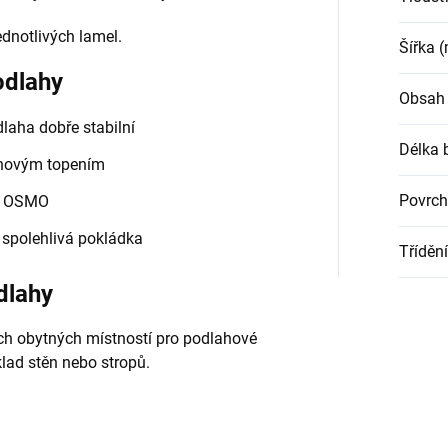
ednotlivých lamel.
Šířka 
odlahy
Obsah 
dlaha dobře stabilní
Délka 
lahovým topením
Povrch
ky OSMO
 spolehlivá pokládka
Třídění
dlahy
ech obytných místností pro podlahové
bklad stěn nebo stropů.