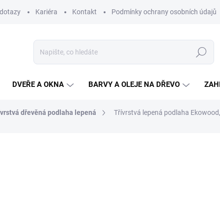
 dotazy
Kariéra
Kontakt
Podmínky ochrany osobních údajů
Hledat
DVEŘE A OKNA
BARVY A OLEJE NA DŘEVO
ZAH
ívrstvá dřevěná podlaha lepená
Třívrstvá lepená podlaha Ekowood,
ní
1 887,60 Kč
/ m2
1 560 Kč bez DPH
Měrná
NA OBJEDNÁNÍ DO 10 DN
cena:
MŮŽEME DORUČIT DO:
25.8.2