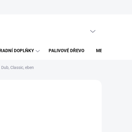
Obchodní podmínky
PRÁZDNÝ KOŠÍK
NÁKUPNÍ
KOŠÍK
RADNÍ DOPLŇKY
PALIVOVÉ DŘEVO
MERCH DŘEVO 
 Dub, Classic, eben
Ů
(>100 M2)
026