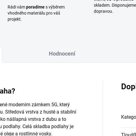
skladem. Disponujeme 
Rádi vám
poradíme
s výběrem
dopravou.
vhodného materiálu pro váš
projekt.
Hodnocení
Dop
laha?
vené moderním zámkem 5G, který
. Středová vrstva z husté a stabilní
Katego
ko nášlapná vrstva z dubu a to
tu podlahy. Celá skladba podlahy je
é oleje a rostlinné vosky.
Tloušť