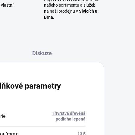
vlastní
našeho sortimentu a služeb
na naši prodejnu v
Sivicích u
Brna.
Diskuze
lňkové parametry
Třívrstvá dřevěná
rie
:
podlaha lepená
ka (mm)
:
13,5