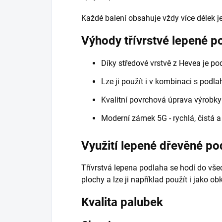
Každé balení obsahuje vždy více délek j
Výhody třívrstvé lepené p
Díky středové vrstvě z Hevea je po
Lze ji použít i v kombinaci s pod
Kvalitní povrchová úprava výrob
Moderní zámek 5G - rychlá, čistá a
Využití lepené dřevěné po
Třívrstvá lepena podlaha se hodí do vš
plochy a lze ji například použít i jako o
Kvalita palubek