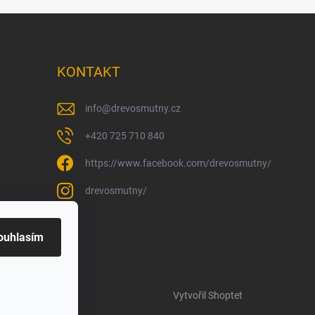
KONTAKT
info
@
drevosmutny.cz
+420 725 710 840
https://www.facebook.com/drevosmutny/
drevosmutny/
ouhlasím
Vytvořil Shoptet