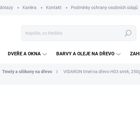
 dotazy
Kariéra
Kontakt
Podmínky ochrany osobních údajů
Hledat
DVEŘE A OKNA
BARVY A OLEJE NA DŘEVO
ZAH
Tmely a silikony na dřevo
VIDARON tmel na dřevo H03 smrk, 250
ní
ZNAČKA:
VIDARON
59,30 Kč
/ ks
49 Kč bez DPH
Měrná
SKLADEM
(1 KS)
cena:
MŮŽEME DORUČIT DO:
12.8.2