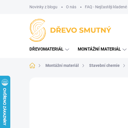
Přejít
Novinky z blogu
O nás
FAQ - Nejčastěji kladené
na
obsah
DŘEVOMATERIÁL
MONTÁŽNÍ MATERIÁL
Domů
Montážní materiál
Stavební chemie
Neohodnoceno
Podrobnosti hodnoce