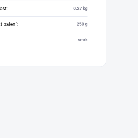
ost
:
0.27 kg
t balení
:
250 g
:
smrk