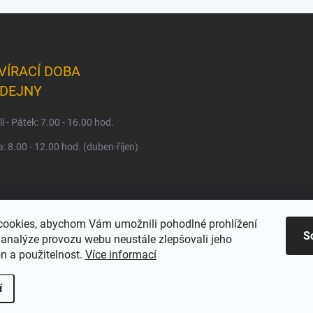
VÍRACÍ DOBA
DEJNY
í - Pátek: 7.00 - 16.00 hod.
: 8.00 - 12.00 hod. (duben-říjen)
ookies, abychom Vám umožnili pohodlné prohlížení
S
 analýze provozu webu neustále zlepšovali jeho
n a použitelnost.
Více informací
í
a.