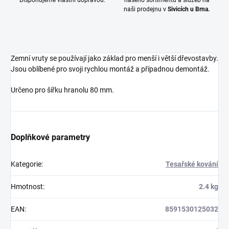
Disponujeme vlastní dopravou.
našeho sortimentu a služeb na
naši prodejnu v
Sivicích u Brna.
Zemní vruty se používají jako základ pro menší i větší dřevostavby.
Jsou oblíbené pro svoji rychlou montáž a případnou demontáž.
Určeno pro šířku hranolu 80 mm.
Doplňkové parametry
Kategorie
:
Tesařské kování
Hmotnost
:
2.4 kg
EAN
:
8591530125032