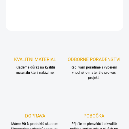
DETAILNÍ INFORMACE
ZEPTAT SE
KVALITNÍ MATERIÁL
ODBORNÉ PORADENSTVÍ
Klademe důraz na
kvalitu
Rádi vám
poradíme
s výběrem
materiálu
který nabízíme.
vhodného materiálu pro váš
projekt.
DOPRAVA
POBOČKA
Máme
90 %
produktů skladem.
Přijďte se přesvědčit o kvalitě