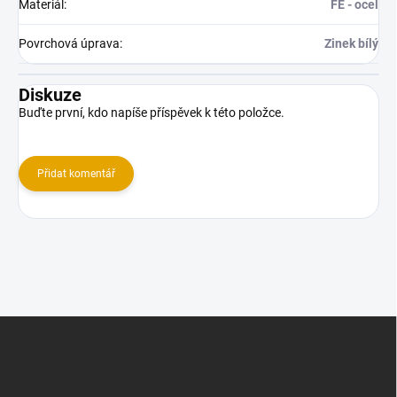
Materiál
:
FE - ocel
Povrchová úprava
:
Zinek bílý
Diskuze
Buďte první, kdo napíše příspěvek k této položce.
Přidat komentář
Z
á
p
a