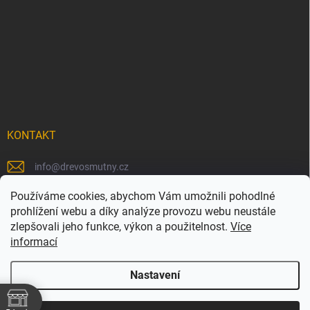
KONTAKT
info
@
drevosmutny.cz
+420 725 710 840
Používáme cookies, abychom Vám umožnili pohodlné
prohlížení webu a díky analýze provozu webu neustále
https://www.facebook.com/drevosmutny/
zlepšovali jeho funkce, výkon a použitelnost.
Více
informací
drevosmutny/
Nastavení