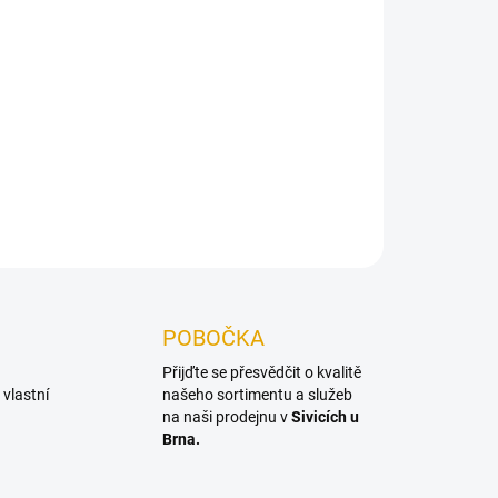
Přidat do košíku
é spojování dřevěných dílů a připojování
ZEPTAT SE
POBOČKA
Přijďte se přesvědčit o kvalitě
vlastní
našeho sortimentu a služeb
na naši prodejnu v
Sivicích u
Brna.