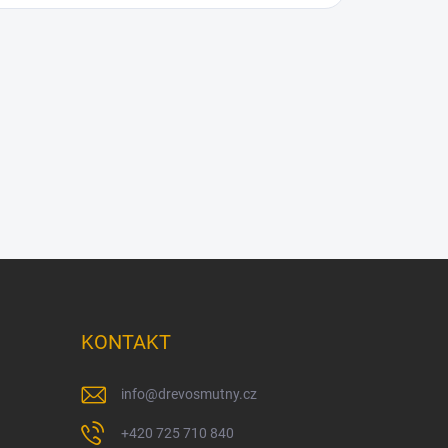
KONTAKT
info
@
drevosmutny.cz
+420 725 710 840