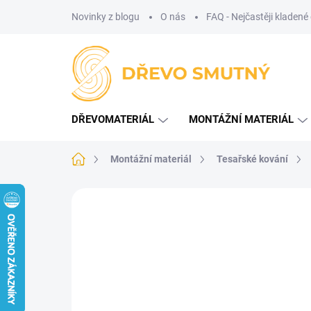
Přejít
Novinky z blogu
O nás
FAQ - Nejčastěji kladené
na
obsah
DŘEVOMATERIÁL
MONTÁŽNÍ MATERIÁL
Domů
Montážní materiál
Tesařské kování
Neohodnoceno
Podrobnosti hodnoce