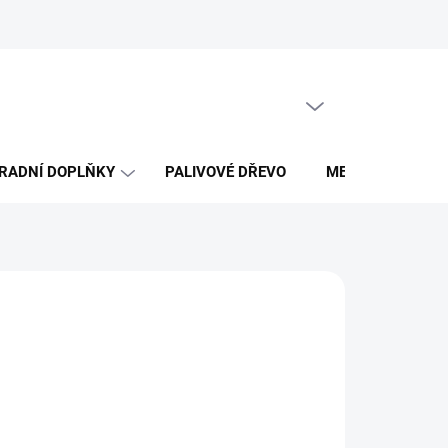
Obchodní podmínky
PRÁZDNÝ KOŠÍK
NÁKUPNÍ
KOŠÍK
RADNÍ DOPLŇKY
PALIVOVÉ DŘEVO
MERCH DŘEVO 
026