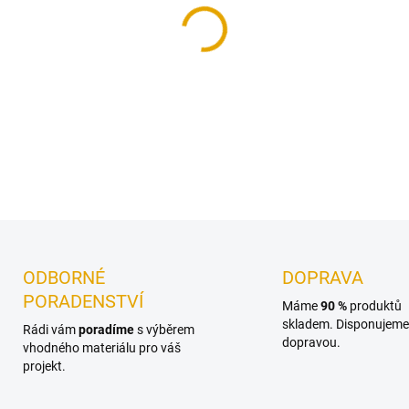
−
+
Úhelník je určen pro vzájemn
dřevěných dílů k podkladům
ODBORNÉ
DOPRAVA
PORADENSTVÍ
Máme
90 %
produktů
skladem. Disponujeme 
Rádi vám
poradíme
s výběrem
dopravou.
vhodného materiálu pro váš
projekt.