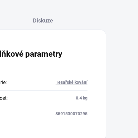
Diskuze
lňkové parametry
rie
:
Tesařské kování
ost
:
0.4 kg
8591530070295