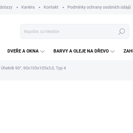
 dotazy
Kariéra
Kontakt
Podmínky ochrany osobních údajů
Hledat
DVEŘE A OKNA
BARVY A OLEJE NA DŘEVO
ZAH
Úhelník 90°, 90x105x105x3,0, Typ 4
ní
47,20 Kč
/ ks
39 Kč bez DPH
Měrná
SKLADEM
(69 KS)
cena:
MŮŽEME DORUČIT DO:
11.8.2