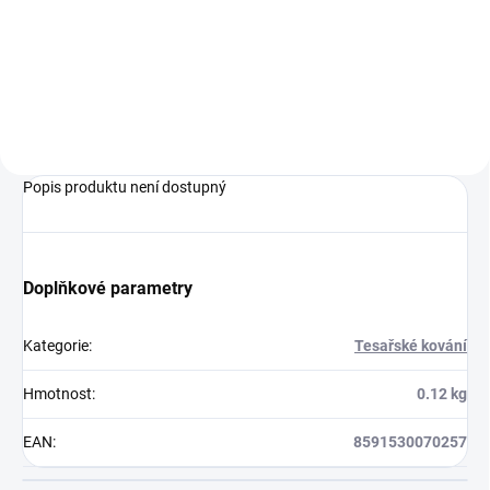
Hoblované KVH hranoly ze
OSB desky s perem a drážkou
smrkového dřeva
Popis produktu není dostupný
Doplňkové parametry
Kategorie
:
Tesařské kování
Hmotnost
:
0.12 kg
EAN
:
8591530070257