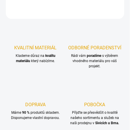
ZEPTAT SE
KVALITNÍ MATERIÁL
ODBORNÉ PORADENSTVÍ
Klademe důraz na
kvalitu
Rádi vám
poradíme
s výběrem
materiálu
který nabízíme.
vhodného materiálu pro váš
projekt.
DOPRAVA
POBOČKA
Máme
90 %
produktů skladem.
Přijďte se přesvědčit o kvalitě
Disponujeme vlastní dopravou.
našeho sortimentu a služeb na
naši prodejnu v
Sivicích u Brna.