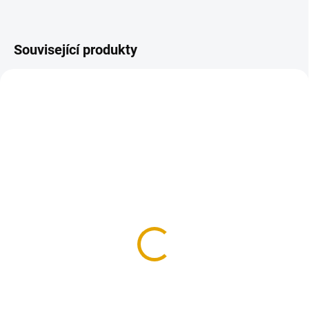
Související produkty
SKLADEM
SKLADEM
(>100 BM)
(>100 M2)
KVH hranol
OSB/3, 4P+D, 18mm,
60x120/5000, smrk
675x2500
123,40 Kč
254,10 Kč
102 Kč bez DPH
210 Kč bez DPH
Do košíku
Do košíku