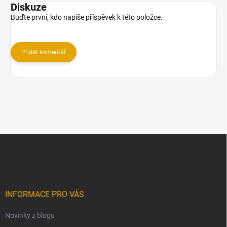
Diskuze
Buďte první, kdo napíše příspěvek k této položce.
Přidat komentář
Z
á
p
a
t
í
INFORMACE PRO VÁS
Novinky z blogu