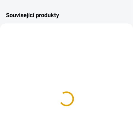
Související produkty
SKLADEM
(>100 BM)
KVH hranol
60x140/5000, smrk
145,20 Kč
120 Kč bez DPH
Do košíku