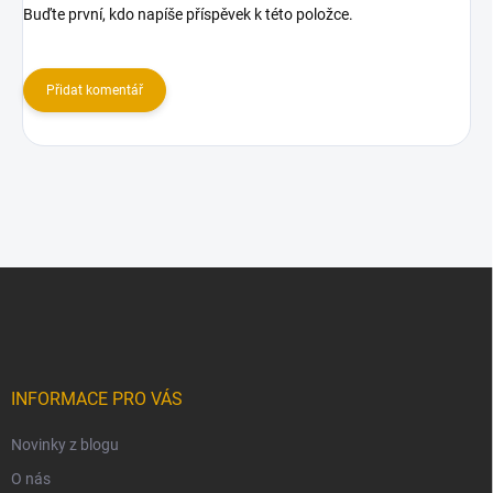
Buďte první, kdo napíše příspěvek k této položce.
Přidat komentář
Z
á
p
a
t
í
INFORMACE PRO VÁS
Novinky z blogu
O nás