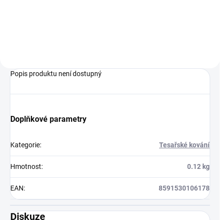
Hoblované KVH hranoly ze
smrkového dřeva
Popis produktu není dostupný
Doplňkové parametry
Kategorie
:
Tesařské kování
Hmotnost
:
0.12 kg
EAN
:
8591530106178
Diskuze