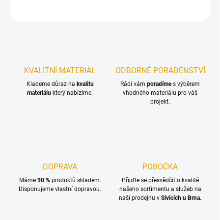
ZEPTAT SE
KVALITNÍ MATERIÁL
ODBORNÉ PORADENSTVÍ
Klademe důraz na
kvalitu
Rádi vám
poradíme
s výběrem
materiálu
který nabízíme.
vhodného materiálu pro váš
projekt.
DOPRAVA
POBOČKA
Máme
90 %
produktů skladem.
Přijďte se přesvědčit o kvalitě
Disponujeme vlastní dopravou.
našeho sortimentu a služeb na
naši prodejnu v
Sivicích u Brna.