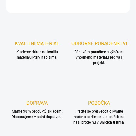
ZEPTAT SE
KVALITNÍ MATERIÁL
ODBORNÉ PORADENSTVÍ
Klademe důraz na
kvalitu
Rádi vám
poradíme
s výběrem
materiálu
který nabízíme.
vhodného materiálu pro váš
projekt.
DOPRAVA
POBOČKA
Máme
90 %
produktů skladem.
Přijďte se přesvědčit o kvalitě
Disponujeme vlastní dopravou.
našeho sortimentu a služeb na
naši prodejnu v
Sivicích u Brna.