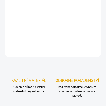
12.8.2026
−
+
Přidat do košíku
Terasový olej pro ochranu dřevěných teras a zahradního nábytku
DETAILNÍ INFORMACE
ZEPTAT SE
KVALITNÍ MATERIÁL
ODBORNÉ PORADENSTVÍ
Klademe důraz na
kvalitu
Rádi vám
poradíme
s výběrem
materiálu
který nabízíme.
vhodného materiálu pro váš
projekt.