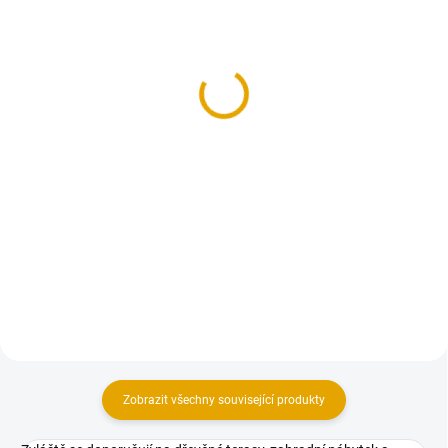
NA OBJEDNÁNÍ DO 10 DNŮ
NA OBJEDNÁNÍ DO 10 DNŮ
Terasová prkna 25x145,
Terasová prkna 22x140,
Merbau, jemná/hrubá
Merbau, hladká, Clip
2 238,50 Kč
1 984,40 Kč
1 850 Kč bez DPH
1 640 Kč bez DPH
Detail
Detail
Terasová prkna z exotického
Terasová prkna z exotického
dřeva Merbau Tento materiál je
dřeva Merbau Tento materiál je
na objednávku a v případě zájmu
na objednávku a v případě zájmu
nás neváhejte kontaktovat.
nás neváhejte kontaktovat.
Zobrazit všechny související produkty