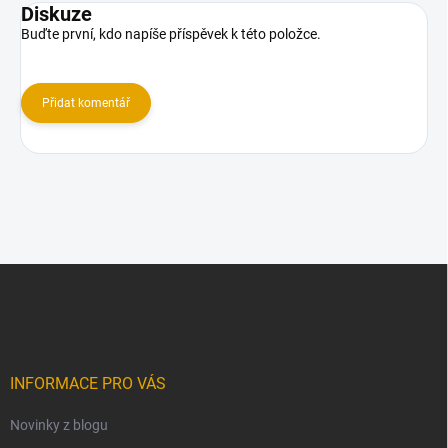
Diskuze
Buďte první, kdo napíše příspěvek k této položce.
Přidat komentář
Z
á
p
a
t
í
INFORMACE PRO VÁS
Novinky z blogu