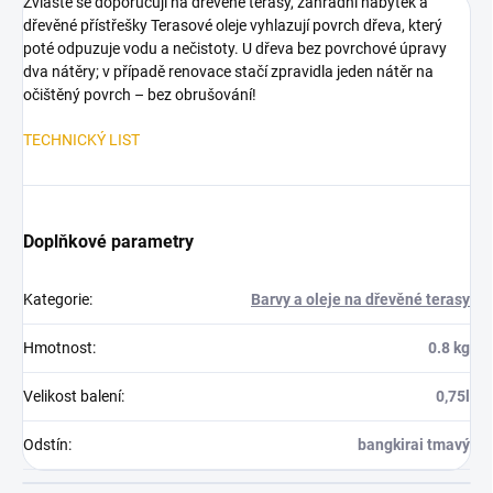
Zvláště se doporučují na dřevěné terasy, zahradní nábytek a
dřevěné přístřešky Terasové oleje vyhlazují povrch dřeva, který
poté odpuzuje vodu a nečistoty. U dřeva bez povrchové úpravy
dva nátěry; v případě renovace stačí zpravidla jeden nátěr na
očištěný povrch – bez obrušování!
TECHNICKÝ LIST
Doplňkové parametry
Kategorie
:
Barvy a oleje na dřevěné terasy
Hmotnost
:
0.8 kg
Velikost balení
:
0,75l
Odstín
:
bangkirai tmavý