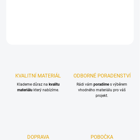
Protiskluzový konečný nátěr na bázi oleje – zajišťuje větší
bezpečnost pro Vaši rodinu!
DETAILNÍ INFORMACE
ZEPTAT SE
KVALITNÍ MATERIÁL
ODBORNÉ PORADENSTVÍ
Klademe důraz na
kvalitu
Rádi vám
poradíme
s výběrem
materiálu
který nabízíme.
vhodného materiálu pro váš
projekt.
DOPRAVA
POBOČKA