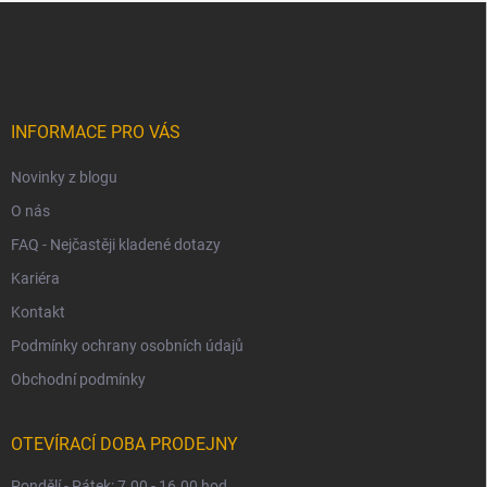
Z
á
p
a
t
í
INFORMACE PRO VÁS
Novinky z blogu
O nás
FAQ - Nejčastěji kladené dotazy
Kariéra
Kontakt
Podmínky ochrany osobních údajů
Obchodní podmínky
OTEVÍRACÍ DOBA PRODEJNY
Pondělí - Pátek: 7.00 - 16.00 hod.