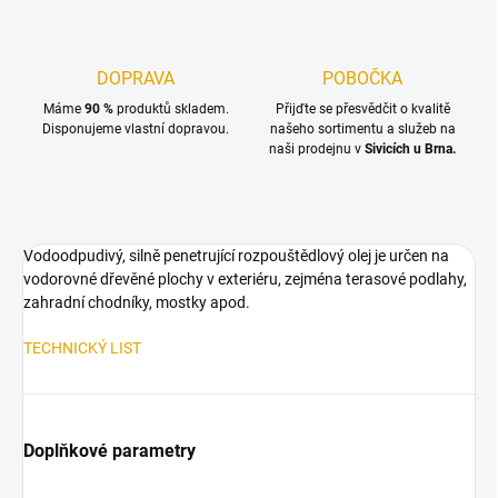
DOPRAVA
POBOČKA
Máme
90 %
produktů skladem.
Přijďte se přesvědčit o kvalitě
Disponujeme vlastní dopravou.
našeho sortimentu a služeb na
naši prodejnu v
Sivicích u Brna.
Vodoodpudivý, silně penetrující rozpouštědlový olej je určen na
vodorovné dřevěné plochy v exteriéru, zejména terasové podlahy,
zahradní chodníky, mostky apod.
TECHNICKÝ LIST
Doplňkové parametry