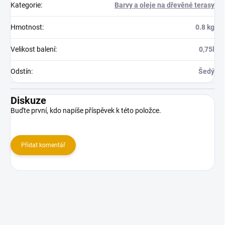
Kategorie
:
Barvy a oleje na dřevěné terasy
Hmotnost
:
0.8 kg
Velikost balení
:
0,75l
Odstín
:
Šedý
Diskuze
Buďte první, kdo napíše příspěvek k této položce.
Přidat komentář