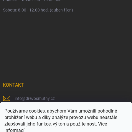
Sobota: 8.00 - 12.00 hod. (duben-říjen)
KONTAKT
info
@
drevosmutny.cz
+420 725 710 840
Používáme cookies, abychom Vám umožnili pohodlné
prohlížení webu a díky analýze provozu webu neustále
https://www.facebook.com/drevosmutny/
zlepšovali jeho funkce, výkon a použitelnost.
Více
informací