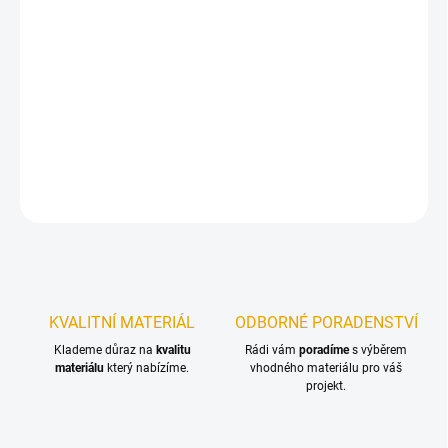
12.8.2026
−
+
Přidat do košíku
Olej na dřevěné terasy s kompletní ochranou dřeva.
DETAILNÍ INFORMACE
ZEPTAT SE
KVALITNÍ MATERIÁL
ODBORNÉ PORADENSTVÍ
Klademe důraz na
kvalitu
Rádi vám
poradíme
s výběrem
materiálu
který nabízíme.
vhodného materiálu pro váš
projekt.