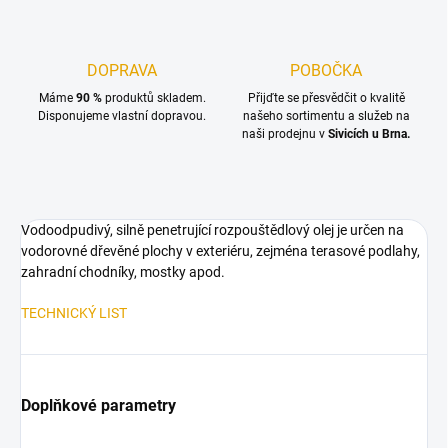
DOPRAVA
POBOČKA
Máme
90 %
produktů skladem.
Přijďte se přesvědčit o kvalitě
Disponujeme vlastní dopravou.
našeho sortimentu a služeb na
naši prodejnu v
Sivicích u Brna.
Vodoodpudivý, silně penetrující rozpouštědlový olej je určen na
vodorovné dřevěné plochy v exteriéru, zejména terasové podlahy,
zahradní chodníky, mostky apod.
TECHNICKÝ LIST
Doplňkové parametry