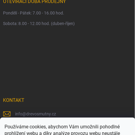
OTEVÍRACÍ DOBA PRODEJNY
Pondělí - Pátek: 7.00 - 16.00 hod.
Sobota: 8.00 - 12.00 hod. (duben-říjen)
KONTAKT
info
@
drevosmutny.cz
+420 725 710 840
Používáme cookies, abychom Vám umožnili pohodlné
prohlížení webu a díky analýze provozu webu neustále