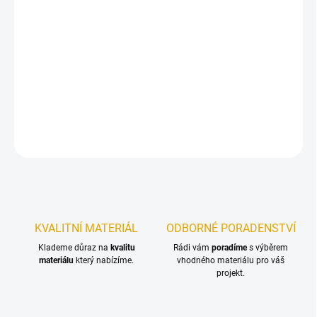
12.8.2026
−
+
Přidat do košíku
Olej na dřevěné terasy s kompletní ochranou dřeva.
DETAILNÍ INFORMACE
ZEPTAT SE
KVALITNÍ MATERIÁL
ODBORNÉ PORADENSTVÍ
Klademe důraz na
kvalitu
Rádi vám
poradíme
s výběrem
materiálu
který nabízíme.
vhodného materiálu pro váš
projekt.