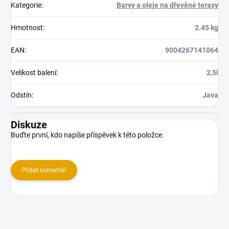
Kategorie
:
Barvy a oleje na dřevěné terasy
Hmotnost
:
2.45 kg
EAN
:
9004267141064
Velikost balení
:
2,5l
Odstín
:
Java
Diskuze
Buďte první, kdo napíše příspěvek k této položce.
Přidat komentář