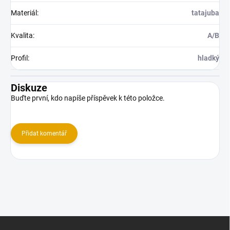
Materiál
:
tatajuba
Kvalita
:
A/B
Profil
:
hladký
Diskuze
Buďte první, kdo napíše příspěvek k této položce.
Přidat komentář
Z