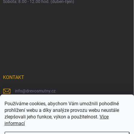
Sobota: 8.00 - 12.00 hod. (duben-říjen)
KONTAKT
info
@
drevosmutny.cz
+420 725 710 840
Používáme cookies, abychom Vám umožnili pohodlné
prohlížení webu a díky analýze provozu webu neustále
https://www.facebook.com/drevosmutny/
zlepšovali jeho funkce, výkon a použitelnost.
Více
informací
drevosmutny/