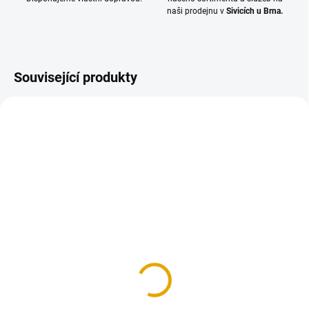
naši prodejnu v
Sivicích u Brna.
Související produkty
TIP
NA OBJEDNÁNÍ DO 10 DNŮ
NA OBJEDNÁNÍ DO 10 DNŮ
Terasová prkna 25x145,
Terasová prkna 21x145,
Garapa, jemná/hrubá
Garapa, hladká
2 093,30 Kč
1 875,50 Kč
1 730 Kč bez DPH
1 550 Kč bez DPH