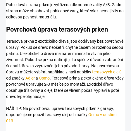
Pohledová strana prken je vytřízena dle norem kvality A/B. Zadní
strana může obsahovat pohledové vady, které však nemají vliv na
celkovou pevnost materiálu.
Povrchová úprava terasových prken
Terasová prkna z exotického dřeva jsou dodávány bez povrchové
úpravy. Pokud se dřevo neošetří, chytne časem přirozenou šedou
patinu. U exotického dřeva má nátěr minimální vliv na jeho
životnost. Pokud se prkna natírají, je to spíše z důvodu zabránění
šednutí dřeva a zvýraznění jeho původní barvy.
Na povrchovou
úpravu můžete vybírat například z naší nabídky
terasových olejů
od značky
Adler
a
Osmo
. Terasová prkna z exotického dřeva vždy
povrchově upravujte 2-3 měsíce po montáži. Exotické dřevo
obsahuje třísloviny a oleje, které se vlivem počasí vyplaví a poté
dřevo lépe olej nasaje.
NÁŠ TIP: Na povrchovou úpravu terasových prken z garapy,
doporučujeme použít terasový olej od značky
Osmo v odstínu
013
.