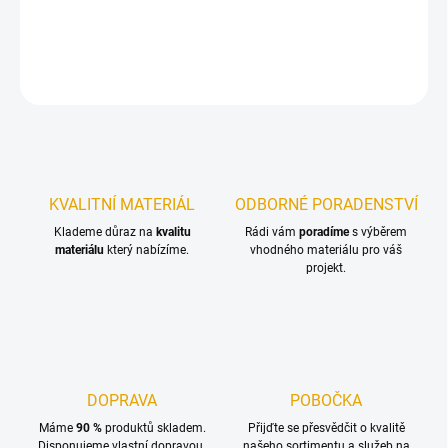
DETAILNÍ INFORMACE
ZEPTAT SE
KVALITNÍ MATERIÁL
ODBORNÉ PORADENSTVÍ
Klademe důraz na
kvalitu
Rádi vám
poradíme
s výběrem
materiálu
který nabízíme.
vhodného materiálu pro váš
projekt.
DOPRAVA
POBOČKA
Máme
90 %
produktů skladem.
Přijďte se přesvědčit o kvalitě
Disponujeme vlastní dopravou.
našeho sortimentu a služeb na