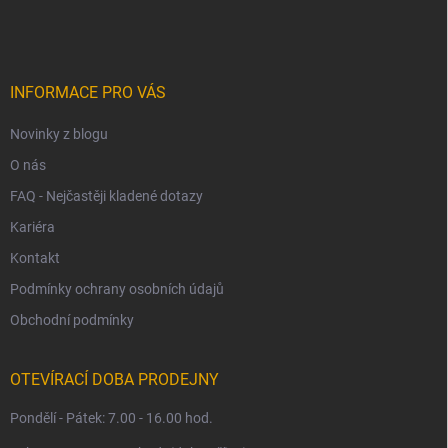
á
p
a
t
í
INFORMACE PRO VÁS
Novinky z blogu
O nás
FAQ - Nejčastěji kladené dotazy
Kariéra
Kontakt
Podmínky ochrany osobních údajů
Obchodní podmínky
OTEVÍRACÍ DOBA PRODEJNY
Pondělí - Pátek: 7.00 - 16.00 hod.