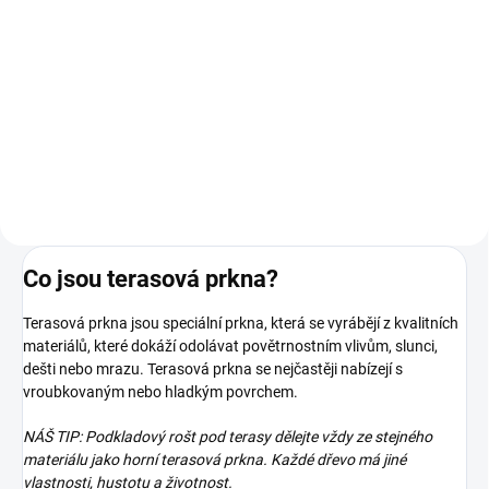
Detail
Detail
Terasová prkna z exotického
Terasová prkna z exotického
dřeva Garapa Tento materiál je
dřeva Garapa Tento materiál je
na objednávku a v případě zájmu
na objednávku a v případě zájmu
nás neváhejte kontaktovat.
nás neváhejte kontaktovat.
Co jsou terasová prkna?
Terasová prkna jsou speciální prkna, která se vyrábějí z kvalitních
materiálů, které dokáží odolávat povětrnostním vlivům, slunci,
dešti nebo mrazu. Terasová prkna se nejčastěji nabízejí s
vroubkovaným nebo hladkým povrchem.
NÁŠ TIP: Podkladový rošt pod terasy dělejte vždy ze stejného
materiálu jako horní terasová prkna. Každé dřevo má jiné
vlastnosti, hustotu a životnost.