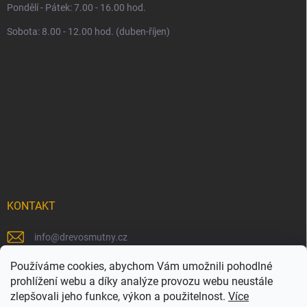
Pondělí - Pátek: 7.00 - 16.00 hod.
Sobota: 8.00 - 12.00 hod. (duben-říjen)
KONTAKT
info
@
drevosmutny.cz
+420 725 710 840
Používáme cookies, abychom Vám umožnili pohodlné
prohlížení webu a díky analýze provozu webu neustále
https://www.facebook.com/drevosmutny/
zlepšovali jeho funkce, výkon a použitelnost.
Více