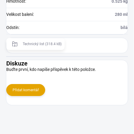
Hmotnost
:
0.525 kg
Velikost balení
:
280 ml
Odstín
:
bílá
Technický list (318.4 kB)
Diskuze
Buďte první, kdo napíše příspěvek k této položce.
Přidat komentář