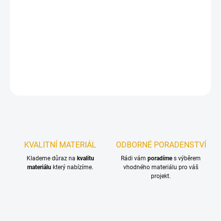
spár sádrokartonových konstrukcí, dělících příček,
dřevotřískových desek a podhledových stropních kazet. Tmel je
po vyzrání přetíratelný. Během zrání se tmel lehce propadá a
vytváří typický fabion.
DETAILNÍ INFORMACE
ZEPTAT SE
KVALITNÍ MATERIÁL
ODBORNÉ PORADENSTVÍ
Klademe důraz na
kvalitu
Rádi vám
poradíme
s výběrem
materiálu
který nabízíme.
vhodného materiálu pro váš
projekt.