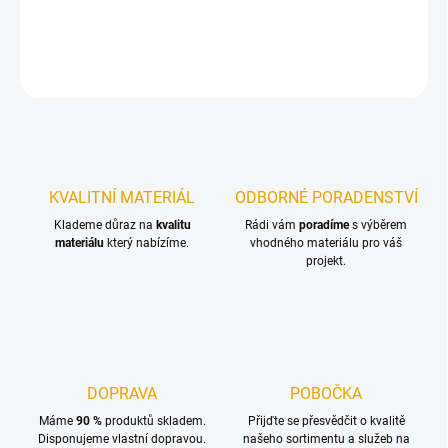
DETAILNÍ INFORMACE
ZEPTAT SE
KVALITNÍ MATERIÁL
ODBORNÉ PORADENSTVÍ
Klademe důraz na
kvalitu
Rádi vám
poradíme
s výběrem
materiálu
který nabízíme.
vhodného materiálu pro váš
projekt.
DOPRAVA
POBOČKA
Máme
90 %
produktů skladem.
Přijďte se přesvědčit o kvalitě
Disponujeme vlastní dopravou.
našeho sortimentu a služeb na