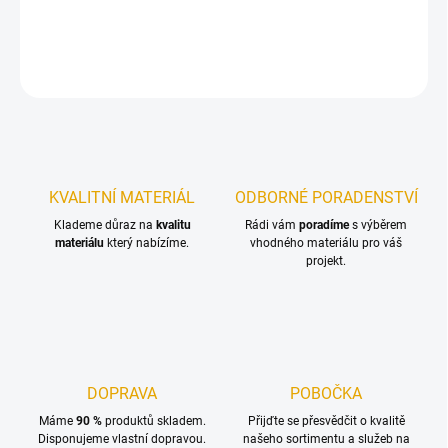
DETAILNÍ INFORMACE
ZEPTAT SE
KVALITNÍ MATERIÁL
ODBORNÉ PORADENSTVÍ
Klademe důraz na
kvalitu
Rádi vám
poradíme
s výběrem
materiálu
který nabízíme.
vhodného materiálu pro váš
projekt.
DOPRAVA
POBOČKA
Máme
90 %
produktů skladem.
Přijďte se přesvědčit o kvalitě
Disponujeme vlastní dopravou.
našeho sortimentu a služeb na