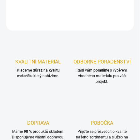
DETAILNÍ INFORMACE
ZEPTAT SE
KVALITNÍ MATERIÁL
ODBORNÉ PORADENSTVÍ
Klademe důraz na
kvalitu
Rádi vám
poradíme
s výběrem
materiálu
který nabízíme.
vhodného materiálu pro váš
projekt.
DOPRAVA
POBOČKA
Máme
90 %
produktů skladem.
Přijďte se přesvědčit o kvalitě
Disponujeme vlastní dopravou.
našeho sortimentu a služeb na